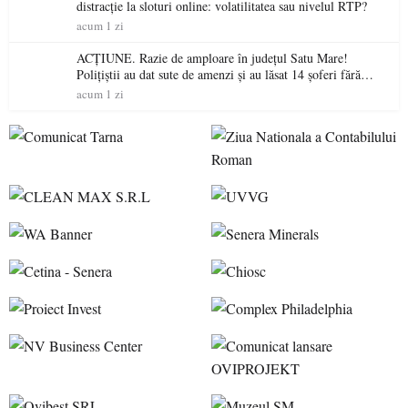
distracție la sloturi online: volatilitatea sau nivelul RTP?
acum 1 zi
ACȚIUNE. Razie de amploare în județul Satu Mare!
Polițiștii au dat sute de amenzi și au lăsat 14 șoferi fără
permis într-o singură zi
acum 1 zi