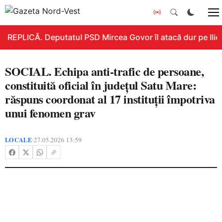
REPLICĂ. Deputatul PSD Mircea Govor îl atacă dur pe Ilie B
SOCIAL. Echipa anti-trafic de persoane,
constituită oficial în județul Satu Mare:
răspuns coordonat al 17 instituții împotriva
unui fenomen grav
LOCALE
27.05.2026 13:59
•