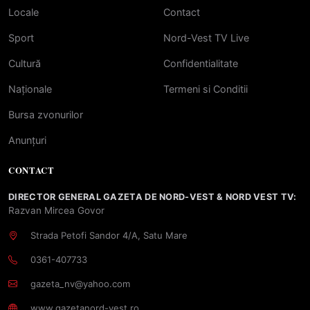
Locale
Contact
Sport
Nord-Vest TV Live
Cultură
Confidentialitate
Naționale
Termeni si Conditii
Bursa zvonurilor
Anunțuri
CONTACT
DIRECTOR GENERAL GAZETA DE NORD-VEST & NORD VEST TV:
Razvan Mircea Govor
Strada Petofi Sandor 4/A, Satu Mare
0361-407733
gazeta_nv@yahoo.com
www.gazetanord-vest.ro