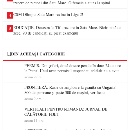
trecere de pietoni din Satu Mare. O femeie a ajuns la spital
CSM Olimpia Satu Mare revine în Liga 2!
4
EDUCAȚIE. Dezastru la Titluraziare în Satu Mare. Nicio notă de
5
zece, 90 de candidați au picat examenul
DIN ACEEAȘI CATEGORIE
PERMIS. Doi șoferi, două dosare penale în doar 24 de ore
la Petea! Unul avea permisul suspendat, celălalt nu a avut
niciodată permis
acum 9 ore
FRONTIERĂ. Razie de amploare la granița cu Ungaria!
800 de persoane și peste 300 de mașini, verificate
acum 9 ore
VERTICALI PENTRU ROMÂNIA: JURNAL DE
CĂLĂTORIE FIJET
acum 11 ore