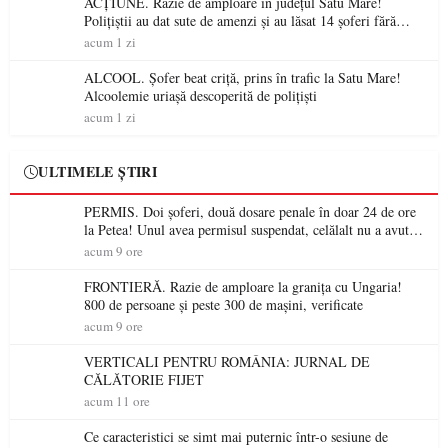
ACȚIUNE. Razie de amploare în județul Satu Mare!
Polițiștii au dat sute de amenzi și au lăsat 14 șoferi fără
permis într-o singură zi
acum 1 zi
ALCOOL. Șofer beat criță, prins în trafic la Satu Mare!
Alcoolemie uriașă descoperită de polițiști
acum 1 zi
ULTIMELE ȘTIRI
PERMIS. Doi șoferi, două dosare penale în doar 24 de ore
la Petea! Unul avea permisul suspendat, celălalt nu a avut
niciodată permis
acum 9 ore
FRONTIERĂ. Razie de amploare la granița cu Ungaria!
800 de persoane și peste 300 de mașini, verificate
acum 9 ore
VERTICALI PENTRU ROMÂNIA: JURNAL DE
CĂLĂTORIE FIJET
acum 11 ore
Ce caracteristici se simt mai puternic într-o sesiune de