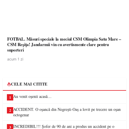
FOTBAL. Măsuri speciale la meciul CSM Olimpia Satu Mare –
CSM Reșița! Jandarmii vin cu avertismente clare pentru
suporteri
acum 1 zi
CELE MAI CITITE
Au venit oșenii acasă…
1
ACCIDENT. O oșancă din Negrești-Oaș a lovit pe trecere un oșan
2
octogenar
INCREDIBIL!!! Șofer de 90 de ani a produs un accident pe o
3