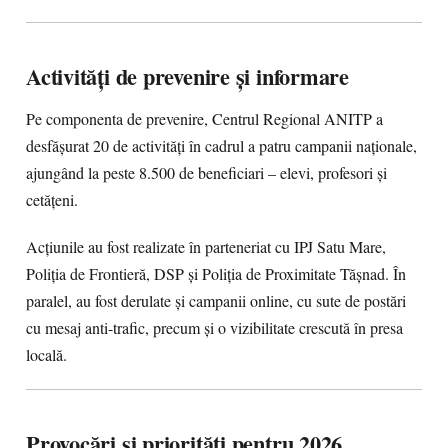
Activități de prevenire și informare
Pe componenta de prevenire, Centrul Regional ANITP a
desfășurat 20 de activități în cadrul a patru campanii naționale,
ajungând la peste 8.500 de beneficiari – elevi, profesori și
cetățeni.
Acțiunile au fost realizate în parteneriat cu IPJ Satu Mare,
Poliția de Frontieră, DSP și Poliția de Proximitate Tășnad. În
paralel, au fost derulate și campanii online, cu sute de postări
cu mesaj anti-trafic, precum și o vizibilitate crescută în presa
locală.
Provocări și priorități pentru 2026