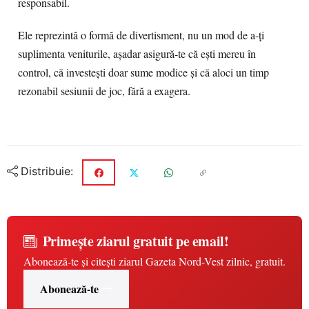
responsabil.
Ele reprezintă o formă de divertisment, nu un mod de a-ți
suplimenta veniturile, așadar asigură-te că ești mereu în
control, că investești doar sume modice și că aloci un timp
rezonabil sesiunii de joc, fără a exagera.
Distribuie:
Primește ziarul gratuit pe email!
Abonează-te și citești ziarul Gazeta Nord-Vest zilnic, gratuit.
Abonează-te