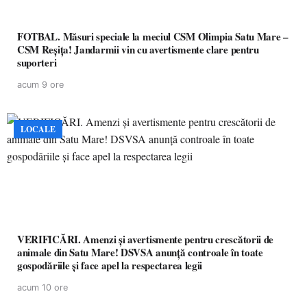
FOTBAL. Măsuri speciale la meciul CSM Olimpia Satu Mare –
CSM Reșița! Jandarmii vin cu avertismente clare pentru
suporteri
acum 9 ore
LOCALE
VERIFICĂRI. Amenzi și avertismente pentru crescătorii de
animale din Satu Mare! DSVSA anunță controale în toate
gospodăriile și face apel la respectarea legii
acum 10 ore