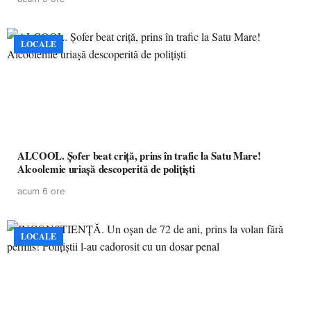
LOCALE
ALCOOL. Șofer beat criță, prins în trafic la Satu Mare!
Alcoolemie uriașă descoperită de polițiști
acum 6 ore
LOCALE