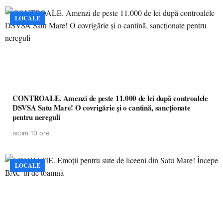
LOCALE
CONTROALE. Amenzi de peste 11.000 de lei după controalele
DSVSA Satu Mare! O covrigărie și o cantină, sancționate
pentru nereguli
acum 10 ore
LOCALE