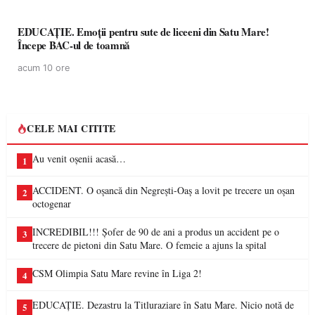
EDUCAȚIE. Emoții pentru sute de liceeni din Satu Mare!
Începe BAC-ul de toamnă
acum 10 ore
CELE MAI CITITE
Au venit oșenii acasă…
1
ACCIDENT. O oșancă din Negrești-Oaș a lovit pe trecere un oșan
2
octogenar
INCREDIBIL!!! Șofer de 90 de ani a produs un accident pe o
3
trecere de pietoni din Satu Mare. O femeie a ajuns la spital
CSM Olimpia Satu Mare revine în Liga 2!
4
EDUCAȚIE. Dezastru la Titluraziare în Satu Mare. Nicio notă de
5