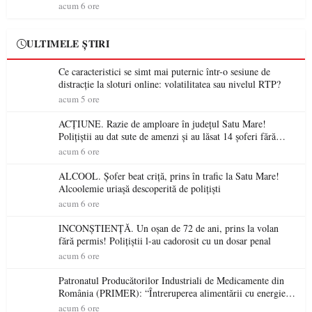
spectaculoase, premii și un jurat de renume
acum 6 ore
ULTIMELE ȘTIRI
Ce caracteristici se simt mai puternic într-o sesiune de
distracție la sloturi online: volatilitatea sau nivelul RTP?
acum 5 ore
ACȚIUNE. Razie de amploare în județul Satu Mare!
Polițiștii au dat sute de amenzi și au lăsat 14 șoferi fără
permis într-o singură zi
acum 6 ore
ALCOOL. Șofer beat criță, prins în trafic la Satu Mare!
Alcoolemie uriașă descoperită de polițiști
acum 6 ore
INCONȘTIENȚĂ. Un oșan de 72 de ani, prins la volan
fără permis! Polițiștii l-au cadorosit cu un dosar penal
acum 6 ore
Patronatul Producătorilor Industriali de Medicamente din
România (PRIMER): “Întreruperea alimentării cu energie
electrică a fabricilor de medicamente va pune în pericol
acum 6 ore