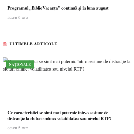
Programul „BiblioVacanța” continuă și în luna august
acum 6 ore
ULTIMELE ARTICOLE
NAȚIONALE
Ce caracteristici se simt mai puternic într-o sesiune de
distracție la sloturi online: volatilitatea sau nivelul RTP?
acum 5 ore