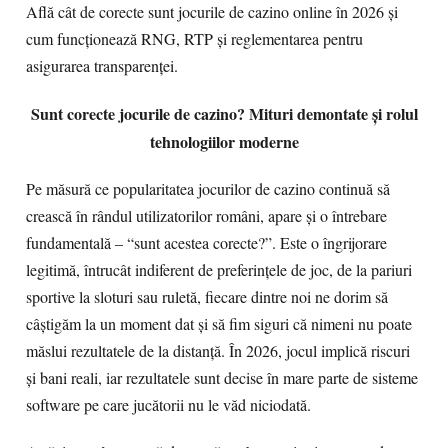
Află cât de corecte sunt jocurile de cazino online în 2026 și
cum funcționează RNG, RTP și reglementarea pentru
asigurarea transparenței.
Sunt corecte jocurile de cazino? Mituri demontate și rolul
tehnologiilor moderne
Pe măsură ce popularitatea jocurilor de cazino continuă să
crească în rândul utilizatorilor români, apare și o întrebare
fundamentală – “sunt acestea corecte?”. Este o îngrijorare
legitimă, întrucât indiferent de preferințele de joc, de la pariuri
sportive la sloturi sau ruletă, fiecare dintre noi ne dorim să
câștigăm la un moment dat și să fim siguri că nimeni nu poate
măslui rezultatele de la distanță. În 2026, jocul implică riscuri
și bani reali, iar rezultatele sunt decise în mare parte de sisteme
software pe care jucătorii nu le văd niciodată.