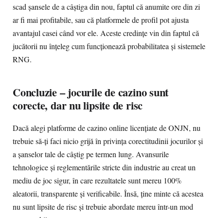
scad șansele de a câștiga din nou, faptul că anumite ore din zi
ar fi mai profitabile, sau că platformele de profil pot ajusta
avantajul casei când vor ele. Aceste credințe vin din faptul că
jucătorii nu înțeleg cum funcționează probabilitatea și sistemele
RNG.
Concluzie – jocurile de cazino sunt
corecte, dar nu lipsite de risc
Dacă alegi platforme de cazino online licențiate de ONJN, nu
trebuie să-ți faci nicio grijă în privința corectitudinii jocurilor și
a șanselor tale de câștig pe termen lung. Avansurile
tehnologice și reglementările stricte din industrie au creat un
mediu de joc sigur, în care rezultatele sunt mereu 100%
aleatorii, transparente și verificabile. Însă, ține minte că acestea
nu sunt lipsite de risc și trebuie abordate mereu într-un mod