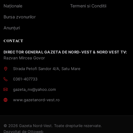
Naționale
Termeni si Conditii
Bursa zvonurilor
Anunțuri
CONTACT
DIRECTOR GENERAL GAZETA DE NORD-VEST & NORD VEST TV:
Razvan Mircea Govor
Strada Petofi Sandor 4/A, Satu Mare
0361-407733
gazeta_nv@yahoo.com
www.gazetanord-vest.ro
© 2026 Gazeta Nord-Vest. Toate drepturile rezervate.
Dezvoltat de
Ottoweb