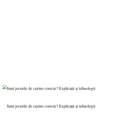
Sunt jocurile de cazino corecte? Explicații și tehnologii