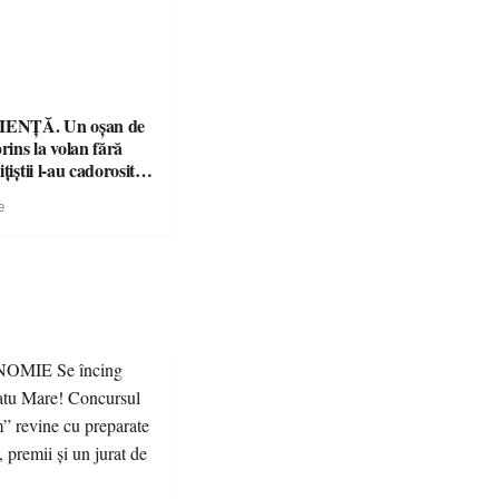
ENȚĂ. Un oșan de
prins la volan fără
țiștii l-au cadorosit
r penal
e