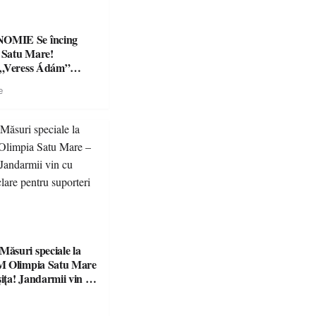
Se încing
a Satu Mare!
 „Veress Ádám”
preparate
e
se, premii și un jurat
suri speciale la
M Olimpia Satu Mare
ța! Jandarmii vin cu
e clare pentru