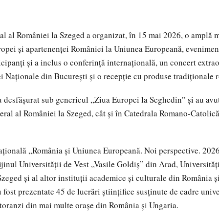
l al României la Szeged a organizat, în 15 mai 2026, o amplă m
ropei și apartenenței României la Uniunea Europeană, eveniment
cipanți și a inclus o conferință internațională, un concert extra
ei Naționale din București și o recepție cu produse tradiționale 
u desfășurat sub genericul „Ziua Europei la Seghedin” și au avut 
eral al României la Szeged, cât și în Catedrala Romano-Catolic
ațională „România și Uniunea Europeană. Noi perspective. 2026
jinul Universității de Vest „Vasile Goldiș” din Arad, Universităț
Szeged și al altor instituții academice și culturale din România ș
 fost prezentate 45 de lucrări științifice susținute de cadre unive
toranzi din mai multe orașe din România și Ungaria.