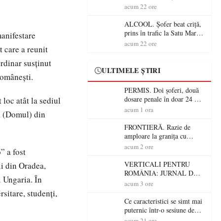
Mare! Polițiștii au dat sute
acum 22 ore
de amenzi și au lăsat 14
șoferi fără permis într-o
ALCOOL. Șofer beat criță,
singură zi
prins în trafic la Satu Mare!
anifestare
Alcoolemie uriașă
acum 22 ore
 care a reunit
descoperită de polițiști
ordinar susținut
ULTIMELE ȘTIRI
românești.
PERMIS. Doi șoferi, două
dosare penale în doar 24 de
loc atât la sediul
ore la Petea! Unul avea
acum 1 ora
ă (Domul) din
permisul suspendat, celălalt
nu a avut niciodată permis
FRONTIERĂ. Razie de
amploare la granița cu
Ungaria! 800 de persoane și
acum 2 ore
” a fost
peste 300 de mașini,
verificate
VERTICALI PENTRU
ii din Oradea,
ROMÂNIA: JURNAL DE
i Ungaria. În
CĂLĂTORIE FIJET
acum 3 ore
rsitare, studenți,
Ce caracteristici se simt mai
puternic într-o sesiune de
distracție la sloturi online:
acum 21 ore