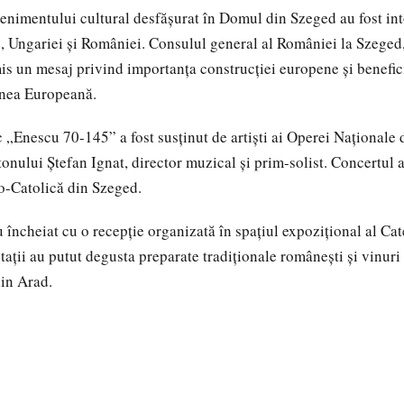
enimentului cultural desfășurat în Domul din Szeged au fost in
 Ungariei și României. Consulul general al României la Szeged,
mis un mesaj privind importanța construcției europene și benefic
nea Europeană.
c „Enescu 70-145” a fost susținut de artiști ai Operei Naționale 
onului Ștefan Ignat, director muzical și prim-solist. Concertul a
o-Catolică din Szeged.
 încheiat cu o recepție organizată în spațiul expozițional al Cat
tații au putut degusta preparate tradiționale românești și vinur
in Arad.