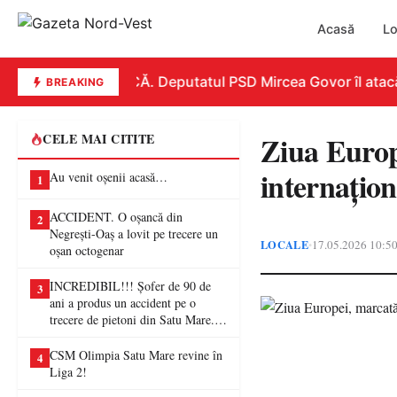
Acasă
Lo
REPLICĂ. Deputatul PSD Mircea Govor îl atacă dur
BREAKING
Ziua Europ
CELE MAI CITITE
internațion
Au venit oșenii acasă…
1
ACCIDENT. O oșancă din
2
Negrești-Oaș a lovit pe trecere un
LOCALE
17.05.2026 10:5
•
oșan octogenar
INCREDIBIL!!! Șofer de 90 de
3
ani a produs un accident pe o
trecere de pietoni din Satu Mare. O
femeie a ajuns la spital
CSM Olimpia Satu Mare revine în
4
Liga 2!