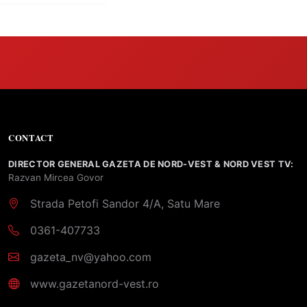
CONTACT
DIRECTOR GENERAL GAZETA DE NORD-VEST & NORD VEST TV:
Razvan Mircea Govor
Strada Petofi Sandor 4/A, Satu Mare
0361-407733
gazeta_nv@yahoo.com
www.gazetanord-vest.ro