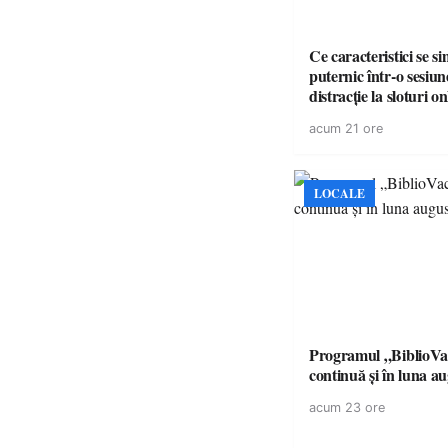
Ce caracteristici se s
puternic într-o sesiun
distracție la sloturi on
volatilitatea sau nive
acum 21 ore
LOCALE
Programul „BiblioVa
continuă și în luna a
acum 23 ore