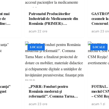
imt mai
Patronatul Producătorilor
GASTRONOMIE 
e de
Industriali de Medicamente din
ceaunele l
line:
România (PRIMER):
Concursul
lul RTP?
“Întreruperea alimentării cu
revine cu 
acum 22 ore
acum 23 or
energie electrică a fabricilor de
spectaculoa
medicamente va pune în pericol
de renume
accesul pacienților la
medicamente esențiale
LOCALE
LOCALE
canța”
„PNRR: Fonduri pentru
FOTBAL. Mă
ugust
România modernă și
meciul CS
reformată!”. Comuna Tarna
– CSM Reși
Mare a finalizat proiectul de
avertisment
acum 23 ore
acum 1 zi
dotare cu mobilier, materiale
suporteri