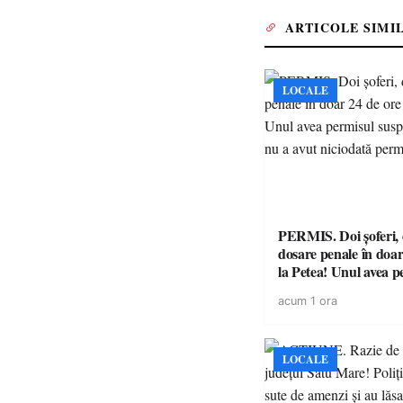
ARTICOLE SIMI
LOCALE
PERMIS. Doi șoferi,
dosare penale în doar
la Petea! Unul avea p
suspendat, celălalt nu
acum 1 ora
niciodată permis
LOCALE