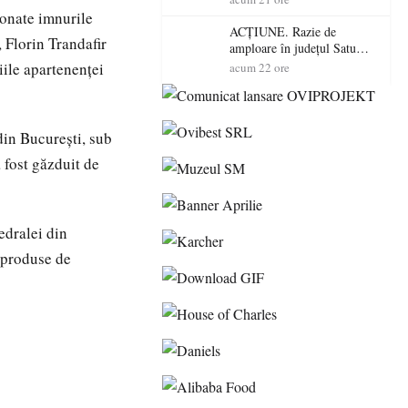
volatilitatea sau nivelul
tonate imnurile
RTP?
ACȚIUNE. Razie de
 Florin Trandafir
amploare în județul Satu
Mare! Polițiștii au dat sute
iile apartenenței
acum 22 ore
de amenzi și au lăsat 14
șoferi fără permis într-o
singură zi
din București, sub
 fost găzduit de
edralei din
i produse de