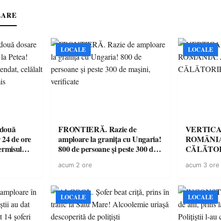
LARE
LOCALE
LOCALE
 două
FRONTIERĂ. Razie de
VERTICA
 24 de ore
amploare la granița cu Ungaria!
ROMÂNIA
ermisul
800 de persoane și peste 300 de
CĂLĂTOR
 a avut
mașini, verificate
acum 2 ore
acum 3 ore
LOCALE
LOCALE