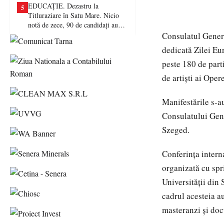
EDUCAȚIE. Dezastru la
5
Titluraziare în Satu Mare. Nicio
notă de zece, 90 de candidați au
picat examenul
Consulatul Genera
dedicată Zilei Eu
peste 180 de parti
de artiști ai Oper
Manifestările s-a
Consulatului Gen
Szeged.
Conferința intern
organizată cu spri
Universității din 
cadrul acesteia au
masteranzi și doc