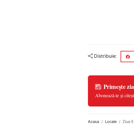
Distribuie:
Primește zia
Abonează-te și citeșt
Acasa
Locale
Ziua E