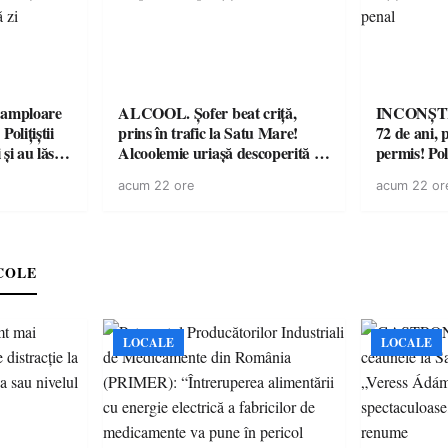
amploare
ALCOOL. Șofer beat criță,
INCONȘTI
olițiștii
prins în trafic la Satu Mare!
72 de ani, 
și au lăsat
Alcoolemie uriașă descoperită de
permis! Poli
într-o
polițiști
cu un dosa
acum 22 ore
acum 22 or
COLE
LOCALE
LOCALE