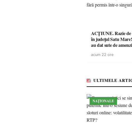
ACȚIUNE. Razie de 
în județul Satu Mare! P
au dat sute de amenzi 
14 șoferi fără permis 
acum 22 ore
singură zi
ULTIMELE ARTI
NAȚIONALE