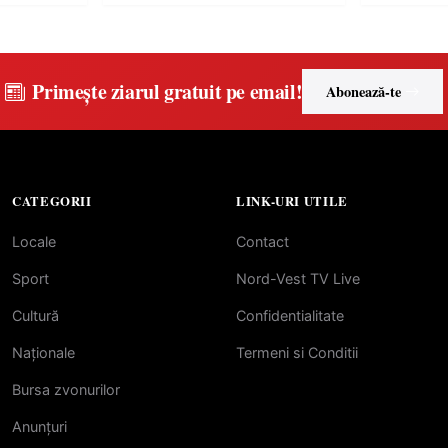
didactice și echipamente digitale
a unităților de învățământ
preuniversitar, finanțat prin
PNRR
Primește ziarul gratuit pe email!
Abonează-te
CATEGORII
LINK-URI UTILE
Locale
Contact
Sport
Nord-Vest TV Live
Cultură
Confidentialitate
Naționale
Termeni si Conditii
Bursa zvonurilor
Anunțuri