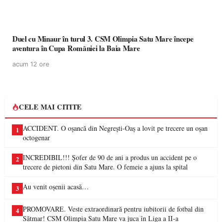
Duel cu Minaur în turul 3. CSM Olimpia Satu Mare începe
aventura în Cupa României la Baia Mare
acum 12 ore
CELE MAI CITITE
ACCIDENT. O oșancă din Negrești-Oaș a lovit pe trecere un oșan
1
octogenar
INCREDIBIL!!! Șofer de 90 de ani a produs un accident pe o
2
trecere de pietoni din Satu Mare. O femeie a ajuns la spital
Au venit oșenii acasă…
3
PROMOVARE. Veste extraordinară pentru iubitorii de fotbal din
4
Sătmar! CSM Olimpia Satu Mare va juca în Liga a II-a