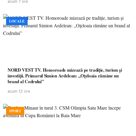
acum 7 ore
LOCALE
NORD VEST TV. Homoroade mizează pe tradiție, turism și
investiții. Primarul Simion Ardelean: „Oțeloaia rămâne un
brand al Codrului”
acum 12 ore
SPORT