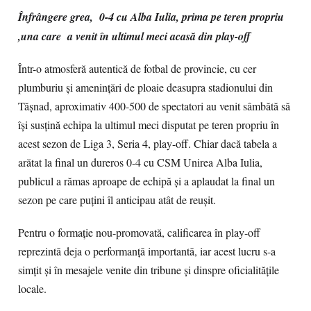
Înfrângere grea, 0-4 cu Alba Iulia, prima pe teren propriu
,una care a venit în ultimul meci acasă din play-off
Într-o atmosferă autentică de fotbal de provincie, cu cer
plumburiu și amenințări de ploaie deasupra stadionului din
Tășnad, aproximativ 400-500 de spectatori au venit sâmbătă să
își susțină echipa la ultimul meci disputat pe teren propriu în
acest sezon de Liga 3, Seria 4, play-off. Chiar dacă tabela a
arătat la final un dureros 0-4 cu CSM Unirea Alba Iulia,
publicul a rămas aproape de echipă și a aplaudat la final un
sezon pe care puțini îl anticipau atât de reușit.
Pentru o formație nou-promovată, calificarea în play-off
reprezintă deja o performanță importantă, iar acest lucru s-a
simțit și în mesajele venite din tribune și dinspre oficialitățile
locale.