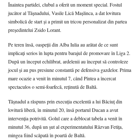
Înaintea partidei, clubul a oferit un moment special. Fostul
jucător al Tășnadului, Vasile Lică Mașlinca, a dat lovitura
simbolică de start și a primit un tricou personalizat din partea
președintelui Zsido Lorant.
Pe teren însă, oaspeții din Alba Iulia au arătat de ce sunt
implicați serios în lupta pentru barajul de promovare în Liga 2.
După un început echilibrat, ardelenii au început să controleze
jocul și au pus presiune constantă pe defensiva gazdelor. Prima
mare ocazie a venit în minutul 7, când Pîntea a încercat
spectaculos o semi-foarfecă, reținută de Baltă.
Tășnadul a răspuns prin execuția excelentă a lui Băciuț din
lovitură liberă, în minutul 20, însă portarul Ducan a avut
intervenția potrivită. Golul care a deblocat tabela a venit în
minutul 36, după un șut al experimentatului Răzvan Fetița,
mingea fiind scăpată în poartă de Baltă.