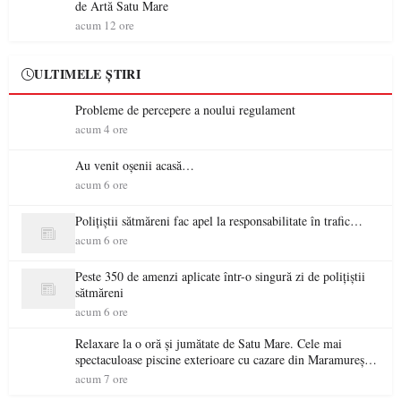
de Artă Satu Mare
acum 12 ore
ULTIMELE ȘTIRI
Probleme de percepere a noului regulament
acum 4 ore
Au venit oșenii acasă…
acum 6 ore
Polițiștii sătmăreni fac apel la responsabilitate în trafic…
acum 6 ore
Peste 350 de amenzi aplicate într-o singură zi de polițiștii
sătmăreni
acum 6 ore
Relaxare la o oră și jumătate de Satu Mare. Cele mai
spectaculoase piscine exterioare cu cazare din Maramureș,
ideale pentru o escapadă de vară
acum 7 ore