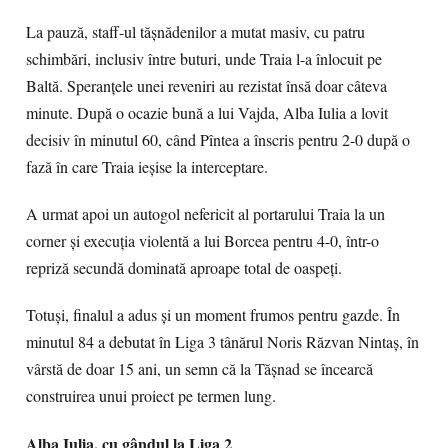
La pauză, staff-ul tășnădenilor a mutat masiv, cu patru
schimbări, inclusiv între buturi, unde Traia l-a înlocuit pe
Baltă. Speranțele unei reveniri au rezistat însă doar câteva
minute. După o ocazie bună a lui Vajda, Alba Iulia a lovit
decisiv în minutul 60, când Pîntea a înscris pentru 2-0 după o
fază în care Traia ieșise la interceptare.
A urmat apoi un autogol nefericit al portarului Traia la un
corner și execuția violentă a lui Borcea pentru 4-0, într-o
repriză secundă dominată aproape total de oaspeți.
Totuși, finalul a adus și un moment frumos pentru gazde. În
minutul 84 a debutat în Liga 3 tânărul Noris Răzvan Nintaș, în
vârstă de doar 15 ani, un semn că la Tășnad se încearcă
construirea unui proiect pe termen lung.
Alba Iulia, cu gândul la Liga 2