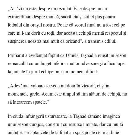
„Astăzi nu este despre un rezultat. Este despre un an
extraordinar, despre muncă, sacrificiu și suflet pus pentru
fotbalul din orașul nostru. Poate că scorul final nu a fost cel pe
care ni l-am dorit cu toții, dar această echipă merită respectul și
susținerea noastră mai mult ca oricând”, a transmis edilul.
Primarul a evidențiat faptul că Unirea Tășnad a reușit un sezon
remarcabil cu un buget inferior multor adversare și a făcut apel
la unitate în jurul echipei într-un moment dificil:
„Adevărata valoare se vede nu doar în victorii, ci și în
momentele grele. Acum este timpul să fim alături de echipă, nu
să întoarcem spatele.”
În ciuda înfrângerii usturătoare, la Tășnad rămâne imaginea
unui sezon curajos, construit cu resurse limitate, dar cu multă
ambiție. Iar aplauzele de la final au spus poate cel mai bine