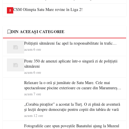
CSM Olimpia Satu Mare revine în Liga 2!
5
DIN ACEEAȘI CATEGORIE
Polițiștii sătmăreni fac apel la responsabilitate în trafic…
acum 6 ore
Peste 350 de amenzi aplicate într-o singură zi de polițiștii
sătmăreni
acum 6 ore
Relaxare la o oră și jumătate de Satu Mare. Cele mai
spectaculoase piscine exterioare cu cazare din Maramureș,
ideale pentru o escapadă de vară
acum 7 ore
„Corabia piraților” a acostat la Turț. O zi plină de aventură
și lecții despre democrație pentru copiii din tabăra de vară
acum 12 ore
Fotografiile care spun poveștile Banatului ajung la Muzeul