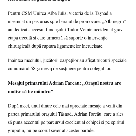
Pentru CSM Unirea Alba Iulia, victoria de la Tășnad a
însemnat un pas uriaș spre barajul de promovare. „Alb-negrii”
au dedicat succesul fundașului Tudor Vomir, accidentat grav
etapa trecută și care urmează să suporte o intervenție
chirurgicală după ruptura ligamentelor încrucișate.
Înaintea meciului, jucătorii oaspeților au afișat tricouri speciale
cu numărul 58 și mesaj de susținere pentru colegul lor.
Mesajul primarului Adrian Farcău: „Orașul nostru are
motive să fie mândru”
După meci, unul dintre cele mai apreciate mesaje a venit din
partea primarului orașului Tășnad, Adrian Farcău, care a ales
să pună accentul pe parcursul excelent al echipei și pe spiritul
grupului, nu pe scorul sever al acestei partide.