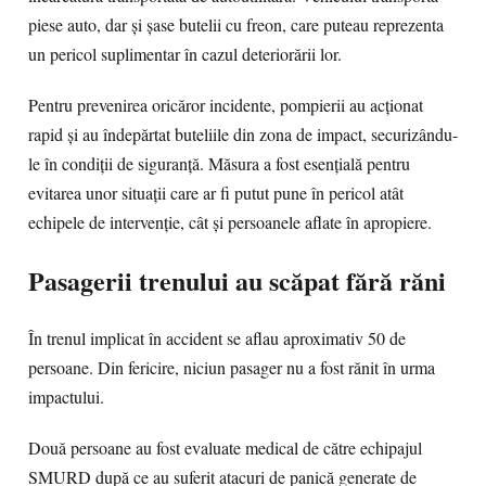
piese auto, dar și șase butelii cu freon, care puteau reprezenta
un pericol suplimentar în cazul deteriorării lor.
Pentru prevenirea oricăror incidente, pompierii au acționat
rapid și au îndepărtat buteliile din zona de impact, securizându-
le în condiții de siguranță. Măsura a fost esențială pentru
evitarea unor situații care ar fi putut pune în pericol atât
echipele de intervenție, cât și persoanele aflate în apropiere.
Pasagerii trenului au scăpat fără răni
În trenul implicat în accident se aflau aproximativ 50 de
persoane. Din fericire, niciun pasager nu a fost rănit în urma
impactului.
Două persoane au fost evaluate medical de către echipajul
SMURD după ce au suferit atacuri de panică generate de