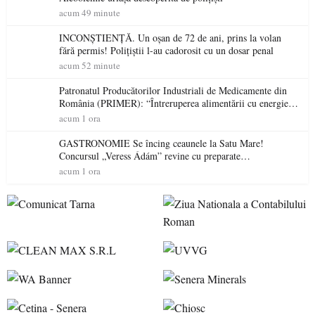
acum 49 minute
INCONȘTIENȚĂ. Un oșan de 72 de ani, prins la volan
fără permis! Polițiștii l-au cadorosit cu un dosar penal
acum 52 minute
Patronatul Producătorilor Industriali de Medicamente din
România (PRIMER): “Întreruperea alimentării cu energie
electrică a fabricilor de medicamente va pune în pericol
acum 1 ora
accesul pacienților la medicamente esențiale
GASTRONOMIE Se încing ceaunele la Satu Mare!
Concursul „Veress Ádám” revine cu preparate
spectaculoase, premii și un jurat de renume
acum 1 ora