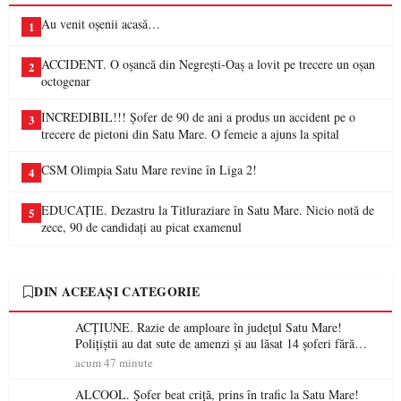
Au venit oșenii acasă…
1
ACCIDENT. O oșancă din Negrești-Oaș a lovit pe trecere un oșan
2
octogenar
INCREDIBIL!!! Șofer de 90 de ani a produs un accident pe o
3
trecere de pietoni din Satu Mare. O femeie a ajuns la spital
CSM Olimpia Satu Mare revine în Liga 2!
4
EDUCAȚIE. Dezastru la Titluraziare în Satu Mare. Nicio notă de
5
zece, 90 de candidați au picat examenul
DIN ACEEAȘI CATEGORIE
ACȚIUNE. Razie de amploare în județul Satu Mare!
Polițiștii au dat sute de amenzi și au lăsat 14 șoferi fără
permis într-o singură zi
acum 47 minute
ALCOOL. Șofer beat criță, prins în trafic la Satu Mare!