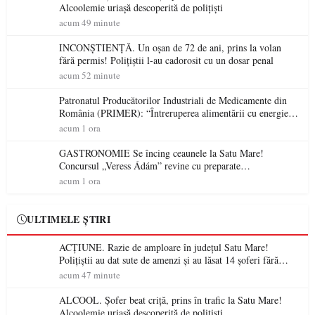
Alcoolemie uriașă descoperită de polițiști
acum 49 minute
INCONȘTIENȚĂ. Un oșan de 72 de ani, prins la volan
fără permis! Polițiștii l-au cadorosit cu un dosar penal
acum 52 minute
Patronatul Producătorilor Industriali de Medicamente din
România (PRIMER): “Întreruperea alimentării cu energie
electrică a fabricilor de medicamente va pune în pericol
acum 1 ora
accesul pacienților la medicamente esențiale
GASTRONOMIE Se încing ceaunele la Satu Mare!
Concursul „Veress Ádám” revine cu preparate
spectaculoase, premii și un jurat de renume
acum 1 ora
ULTIMELE ȘTIRI
ACȚIUNE. Razie de amploare în județul Satu Mare!
Polițiștii au dat sute de amenzi și au lăsat 14 șoferi fără
permis într-o singură zi
acum 47 minute
ALCOOL. Șofer beat criță, prins în trafic la Satu Mare!
Alcoolemie uriașă descoperită de polițiști