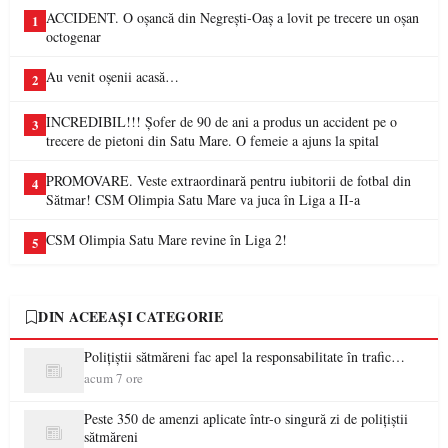
ACCIDENT. O oșancă din Negrești-Oaș a lovit pe trecere un oșan
1
octogenar
Au venit oșenii acasă…
2
INCREDIBIL!!! Șofer de 90 de ani a produs un accident pe o
3
trecere de pietoni din Satu Mare. O femeie a ajuns la spital
PROMOVARE. Veste extraordinară pentru iubitorii de fotbal din
4
Sătmar! CSM Olimpia Satu Mare va juca în Liga a II-a
CSM Olimpia Satu Mare revine în Liga 2!
5
DIN ACEEAȘI CATEGORIE
Polițiștii sătmăreni fac apel la responsabilitate în trafic…
acum 7 ore
Peste 350 de amenzi aplicate într-o singură zi de polițiștii
sătmăreni