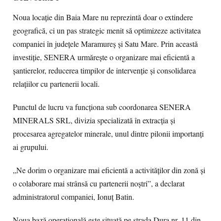
Noua locație din Baia Mare nu reprezintă doar o extindere
geografică, ci un pas strategic menit să optimizeze activitatea
companiei în județele Maramureș și Satu Mare. Prin această
investiție, SENERA urmărește o organizare mai eficientă a
șantierelor, reducerea timpilor de intervenție și consolidarea
relațiilor cu partenerii locali.
Punctul de lucru va funcționa sub coordonarea SENERA
MINERALS SRL, divizia specializată în extracția și
procesarea agregatelor minerale, unul dintre pilonii importanți
ai grupului.
„Ne dorim o organizare mai eficientă a activităților din zonă și
o colaborare mai strânsă cu partenerii noștri”, a declarat
administratorul companiei, Ionuț Batin.
Noua bază operațională este situată pe strada Dura nr. 11 din