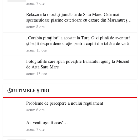
acum 7 ore
Relaxare la o oră și jumătate de Satu Mare. Cele mai
spectaculoase piscine exterioare cu cazare din Maramureș,
ideale pentru o escapadă de vară
acum 8 ore
„Corabia piraților” a acostat la Turț. O zi plină de aventură
și lecții despre democrație pentru copiii din tabăra de vară
acum 13 ore
Fotografiile care spun poveștile Banatului ajung la Muzeul
de Artă Satu Mare
acum 13 ore
ULTIMELE ȘTIRI
Probleme de percepere a noului regulament
acum 6 ore
Au venit oșenii acasă…
acum 7 ore