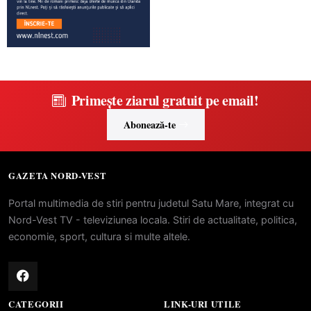
Primește ziarul gratuit pe email!
Abonează-te
GAZETA NORD-VEST
Portal multimedia de stiri pentru judetul Satu Mare, integrat cu
Nord-Vest TV - televiziunea locala. Stiri de actualitate, politica,
economie, sport, cultura si multe altele.
CATEGORII
LINK-URI UTILE