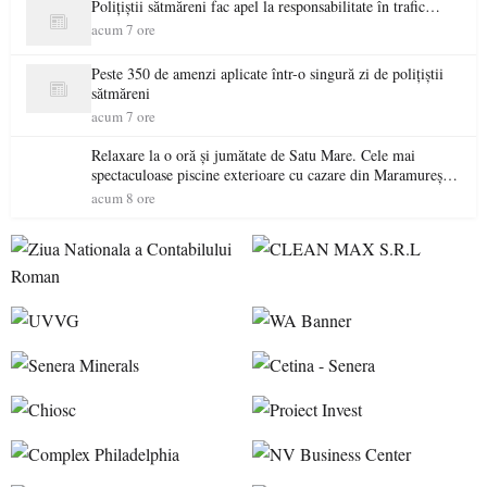
Polițiștii sătmăreni fac apel la responsabilitate în trafic…
acum 7 ore
Peste 350 de amenzi aplicate într-o singură zi de polițiștii
sătmăreni
acum 7 ore
Relaxare la o oră și jumătate de Satu Mare. Cele mai
spectaculoase piscine exterioare cu cazare din Maramureș,
ideale pentru o escapadă de vară
acum 8 ore