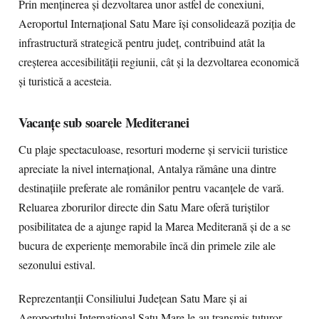
Prin menținerea și dezvoltarea unor astfel de conexiuni,
Aeroportul Internațional Satu Mare își consolidează poziția de
infrastructură strategică pentru județ, contribuind atât la
creșterea accesibilității regiunii, cât și la dezvoltarea economică
și turistică a acesteia.
Vacanțe sub soarele Mediteranei
Cu plaje spectaculoase, resorturi moderne și servicii turistice
apreciate la nivel internațional, Antalya rămâne una dintre
destinațiile preferate ale românilor pentru vacanțele de vară.
Reluarea zborurilor directe din Satu Mare oferă turiștilor
posibilitatea de a ajunge rapid la Marea Mediterană și de a se
bucura de experiențe memorabile încă din primele zile ale
sezonului estival.
Reprezentanții Consiliului Județean Satu Mare și ai
Aeroportului Internațional Satu Mare le-au transmis tuturor