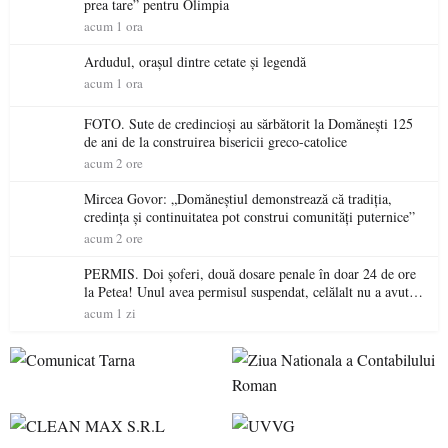
prea tare” pentru Olimpia
acum 1 ora
Ardudul, orașul dintre cetate și legendă
acum 1 ora
FOTO. Sute de credincioși au sărbătorit la Domănești 125
de ani de la construirea bisericii greco-catolice
acum 2 ore
Mircea Govor: „Domăneștiul demonstrează că tradiția,
credința și continuitatea pot construi comunități puternice”
acum 2 ore
PERMIS. Doi șoferi, două dosare penale în doar 24 de ore
la Petea! Unul avea permisul suspendat, celălalt nu a avut
niciodată permis
acum 1 zi