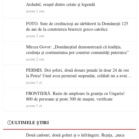
Ardudul, orașul dintre cetate și legendă
acum 1 ora
FOTO. Sute de credincioși au sărbătorit la Domănești 125
de ani de la construirea bisericii greco-catolice
acum 2 ore
Mircea Govor: „Domăneștiul demonstrează că tradiția,
credința și continuitatea pot construi comunități puternice”
acum 2 ore
PERMIS. Doi șoferi, două dosare penale în doar 24 de ore
la Petea! Unul avea permisul suspendat, celălalt nu a avut
niciodată permis
acum 1 zi
FRONTIERĂ. Razie de amploare la granița cu Ungaria!
800 de persoane și peste 300 de mașini, verificate
acum 1 zi
ULTIMELE ȘTIRI
Două cadouri, două goluri și o înfrângere. Reșița, „nuca