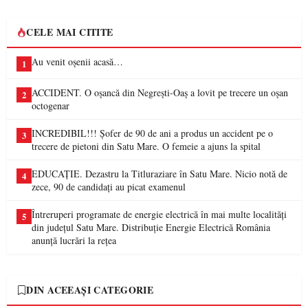
CELE MAI CITITE
Au venit oșenii acasă…
1
ACCIDENT. O oșancă din Negrești-Oaș a lovit pe trecere un oșan
2
octogenar
INCREDIBIL!!! Șofer de 90 de ani a produs un accident pe o
3
trecere de pietoni din Satu Mare. O femeie a ajuns la spital
EDUCAȚIE. Dezastru la Titluraziare în Satu Mare. Nicio notă de
4
zece, 90 de candidați au picat examenul
Întreruperi programate de energie electrică în mai multe localități
5
din județul Satu Mare. Distribuție Energie Electrică România
anunță lucrări la rețea
DIN ACEEAȘI CATEGORIE