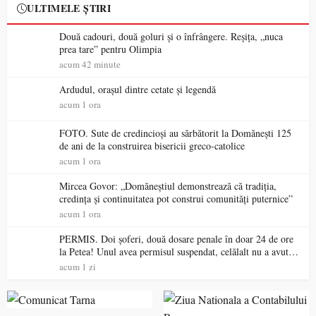
ULTIMELE ȘTIRI
Două cadouri, două goluri și o înfrângere. Reșița, „nuca
prea tare” pentru Olimpia
acum 42 minute
Ardudul, orașul dintre cetate și legendă
acum 1 ora
FOTO. Sute de credincioși au sărbătorit la Domănești 125
de ani de la construirea bisericii greco-catolice
acum 1 ora
Mircea Govor: „Domăneștiul demonstrează că tradiția,
credința și continuitatea pot construi comunități puternice”
acum 1 ora
PERMIS. Doi șoferi, două dosare penale în doar 24 de ore
la Petea! Unul avea permisul suspendat, celălalt nu a avut
niciodată permis
acum 1 zi