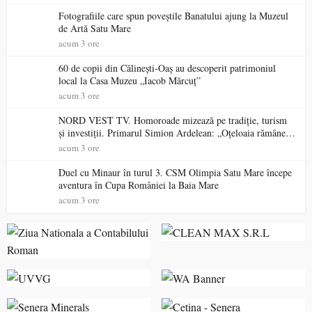
Fotografiile care spun poveștile Banatului ajung la Muzeul
de Artă Satu Mare
acum 3 ore
60 de copii din Călinești-Oaș au descoperit patrimoniul
local la Casa Muzeu „Iacob Mărcuț”
acum 3 ore
NORD VEST TV. Homoroade mizează pe tradiție, turism
și investiții. Primarul Simion Ardelean: „Oțeloaia rămâne
un brand al Codrului”
acum 3 ore
Duel cu Minaur în turul 3. CSM Olimpia Satu Mare începe
aventura în Cupa României la Baia Mare
acum 3 ore