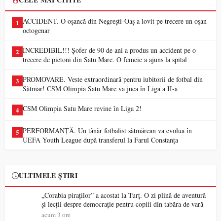
ACCIDENT. O oșancă din Negrești-Oaș a lovit pe trecere un oșan
1
octogenar
INCREDIBIL!!! Șofer de 90 de ani a produs un accident pe o
2
trecere de pietoni din Satu Mare. O femeie a ajuns la spital
PROMOVARE. Veste extraordinară pentru iubitorii de fotbal din
3
Sătmar! CSM Olimpia Satu Mare va juca în Liga a II-a
CSM Olimpia Satu Mare revine în Liga 2!
4
PERFORMANȚĂ. Un tânăr fotbalist sătmărean va evolua în
5
UEFA Youth League după transferul la Farul Constanța
ULTIMELE ȘTIRI
„Corabia piraților” a acostat la Turț. O zi plină de aventură
și lecții despre democrație pentru copiii din tabăra de vară
acum 3 ore