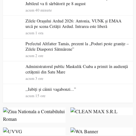
Jubileul va fi sărbătorit pe 8 august
acum 40 minute
Zilele Orașului Ardud 2026: Antonia, VUNK și EMAA
urcă pe scena Cetății Ardud. Intrarea este liberă
acum 1 ora
Prefectul Altfatter Tamás, prezent la „Poduri peste granițe –
Zilele Diasporei Sătmărene”
acum 2 ore
Administratorul public Maskulik Csaba a primit în audiență
cetățenii din Satu Mare
acum 3 ore
,,Iubiți și câinii vagabonzi...”
acum 15 ore