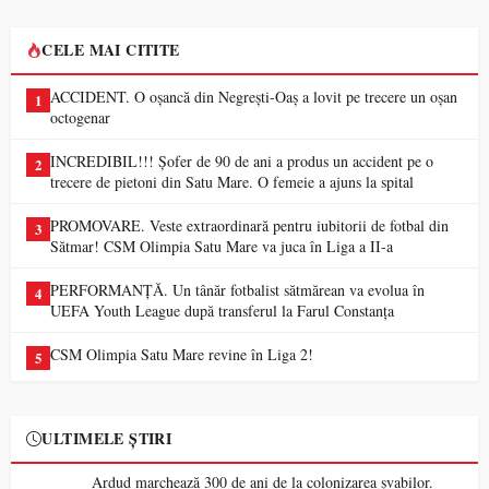
CELE MAI CITITE
ACCIDENT. O oșancă din Negrești-Oaș a lovit pe trecere un oșan
1
octogenar
INCREDIBIL!!! Șofer de 90 de ani a produs un accident pe o
2
trecere de pietoni din Satu Mare. O femeie a ajuns la spital
PROMOVARE. Veste extraordinară pentru iubitorii de fotbal din
3
Sătmar! CSM Olimpia Satu Mare va juca în Liga a II-a
PERFORMANȚĂ. Un tânăr fotbalist sătmărean va evolua în
4
UEFA Youth League după transferul la Farul Constanța
CSM Olimpia Satu Mare revine în Liga 2!
5
ULTIMELE ȘTIRI
Ardud marchează 300 de ani de la colonizarea șvabilor.