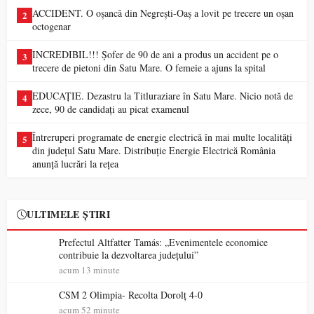
ACCIDENT. O oșancă din Negrești-Oaș a lovit pe trecere un oșan
2
octogenar
INCREDIBIL!!! Șofer de 90 de ani a produs un accident pe o
3
trecere de pietoni din Satu Mare. O femeie a ajuns la spital
EDUCAȚIE. Dezastru la Titluraziare în Satu Mare. Nicio notă de
4
zece, 90 de candidați au picat examenul
Întreruperi programate de energie electrică în mai multe localități
5
din județul Satu Mare. Distribuție Energie Electrică România
anunță lucrări la rețea
ULTIMELE ȘTIRI
Prefectul Altfatter Tamás: „Evenimentele economice
contribuie la dezvoltarea județului”
acum 13 minute
CSM 2 Olimpia- Recolta Dorolț 4-0
acum 52 minute