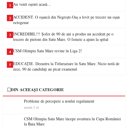
Au venit oșenii acasă…
1
ACCIDENT. O oșancă din Negrești-Oaș a lovit pe trecere un oșan
2
octogenar
INCREDIBIL!!! Șofer de 90 de ani a produs un accident pe o
3
trecere de pietoni din Satu Mare. O femeie a ajuns la spital
CSM Olimpia Satu Mare revine în Liga 2!
4
EDUCAȚIE. Dezastru la Titluraziare în Satu Mare. Nicio notă de
5
zece, 90 de candidați au picat examenul
DIN ACEEAȘI CATEGORIE
Probleme de percepere a noului regulament
acum 1 zi
CSM Olimpia Satu Mare începe aventura în Cupa României
la Baia Mare