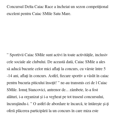
Concursul Delta Caiac Race a încheiat un sezon competițional
excelent pentru Caiac SMile Satu Mare.
” Sportivii Caiac SMile sunt activi în toate activitățile, inclusiv
cele sociale ale clubului. De această dată, Caiac SMile a ales
să aducă bucurie celor mici aflați la concurs, cu vârste între 5
-14 ani, aflați în concurs. Astfel, fiecare sportiv a vâslit în caiac
pentru bucuria piticului însoțit! ” ne-au transmis cei de l Caiac
SMile. Ionuț Stancovici, antrenor de... zâmbete, le-a fost
alături, i-a organizat și i-a vegheat pe tot traseul concursului,
încurajându-i. ” O astfel de abordare te încarcă, te întărește și-ți
oferă plăcerea participării la un concurs în care miza este