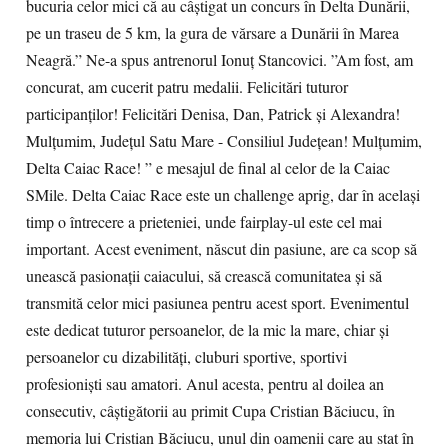
bucuria celor mici că au câștigat un concurs în Delta Dunării,
pe un traseu de 5 km, la gura de vărsare a Dunării în Marea
Neagră.” Ne-a spus antrenorul Ionuț Stancovici. ”Am fost, am
concurat, am cucerit patru medalii. Felicitări tuturor
participanților! Felicitări Denisa, Dan, Patrick și Alexandra!
Mulțumim, Județul Satu Mare - Consiliul Județean! Mulțumim,
Delta Caiac Race! ” e mesajul de final al celor de la Caiac
SMile. Delta Caiac Race este un challenge aprig, dar în același
timp o întrecere a prieteniei, unde fairplay-ul este cel mai
important. Acest eveniment, născut din pasiune, are ca scop să
unească pasionații caiacului, să crească comunitatea și să
transmită celor mici pasiunea pentru acest sport. Evenimentul
este dedicat tuturor persoanelor, de la mic la mare, chiar și
persoanelor cu dizabilități, cluburi sportive, sportivi
profesioniști sau amatori. Anul acesta, pentru al doilea an
consecutiv, câștigătorii au primit Cupa Cristian Băciucu, în
memoria lui Cristian Băciucu, unul din oamenii care au stat în