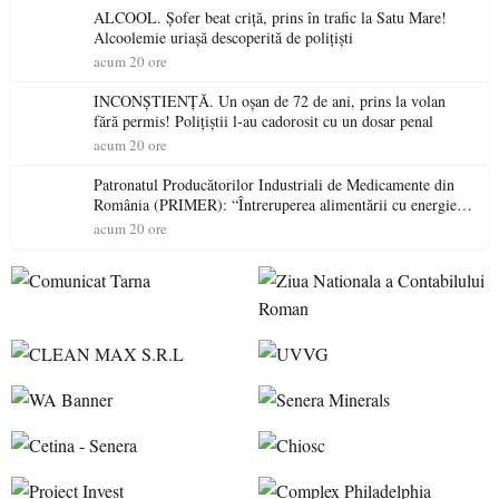
ALCOOL. Șofer beat criță, prins în trafic la Satu Mare!
Alcoolemie uriașă descoperită de polițiști
acum 20 ore
INCONȘTIENȚĂ. Un oșan de 72 de ani, prins la volan
fără permis! Polițiștii l-au cadorosit cu un dosar penal
acum 20 ore
Patronatul Producătorilor Industriali de Medicamente din
România (PRIMER): “Întreruperea alimentării cu energie
electrică a fabricilor de medicamente va pune în pericol
acum 20 ore
accesul pacienților la medicamente esențiale