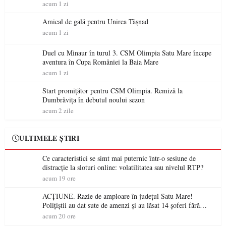
acum 1 zi
Amical de gală pentru Unirea Tășnad
acum 1 zi
Duel cu Minaur în turul 3. CSM Olimpia Satu Mare începe
aventura în Cupa României la Baia Mare
acum 1 zi
Start promițător pentru CSM Olimpia. Remiză la
Dumbrăvița în debutul noului sezon
acum 2 zile
ULTIMELE ȘTIRI
Ce caracteristici se simt mai puternic într-o sesiune de
distracție la sloturi online: volatilitatea sau nivelul RTP?
acum 19 ore
ACȚIUNE. Razie de amploare în județul Satu Mare!
Polițiștii au dat sute de amenzi și au lăsat 14 șoferi fără
permis într-o singură zi
acum 20 ore