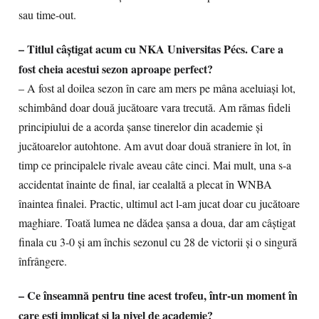
sau time-out.
– Titlul câștigat acum cu NKA Universitas Pécs. Care a
fost cheia acestui sezon aproape perfect?
– A fost al doilea sezon în care am mers pe mâna aceluiași lot,
schimbând doar două jucătoare vara trecută. Am rămas fideli
principiului de a acorda șanse tinerelor din academie și
jucătoarelor autohtone. Am avut doar două straniere în lot, în
timp ce principalele rivale aveau câte cinci. Mai mult, una s-a
accidentat înainte de final, iar cealaltă a plecat în WNBA
înaintea finalei. Practic, ultimul act l-am jucat doar cu jucătoare
maghiare. Toată lumea ne dădea șansa a doua, dar am câștigat
finala cu 3-0 și am închis sezonul cu 28 de victorii și o singură
înfrângere.
– Ce înseamnă pentru tine acest trofeu, într-un moment în
care ești implicat și la nivel de academie?