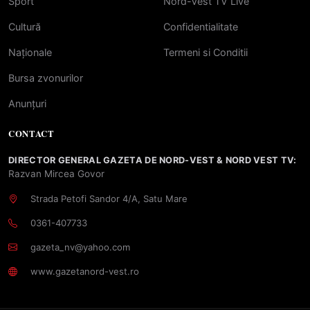
Sport
Nord-Vest TV Live
Cultură
Confidentialitate
Naționale
Termeni si Conditii
Bursa zvonurilor
Anunțuri
CONTACT
DIRECTOR GENERAL GAZETA DE NORD-VEST & NORD VEST TV:
Razvan Mircea Govor
Strada Petofi Sandor 4/A, Satu Mare
0361-407733
gazeta_nv@yahoo.com
www.gazetanord-vest.ro