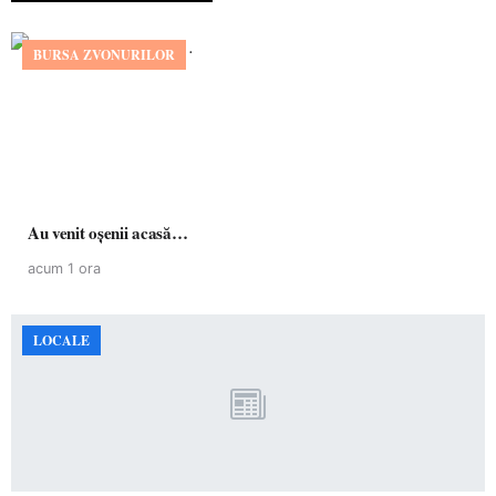
BURSA ZVONURILOR
Au venit oșenii acasă…
acum 1 ora
LOCALE