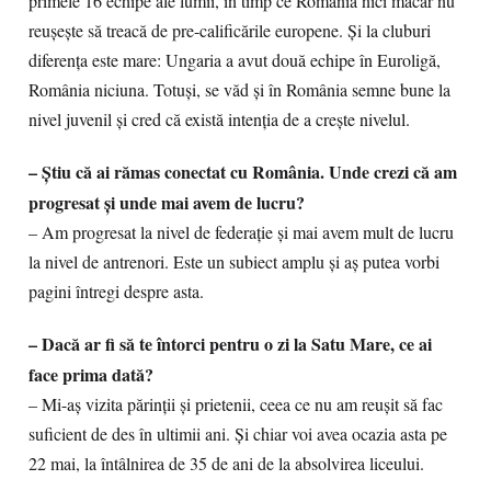
primele 16 echipe ale lumii, în timp ce România nici măcar nu
reușește să treacă de pre-calificările europene. Și la cluburi
diferența este mare: Ungaria a avut două echipe în Euroligă,
România niciuna. Totuși, se văd și în România semne bune la
nivel juvenil și cred că există intenția de a crește nivelul.
– Știu că ai rămas conectat cu România. Unde crezi că am
progresat și unde mai avem de lucru?
– Am progresat la nivel de federație și mai avem mult de lucru
la nivel de antrenori. Este un subiect amplu și aș putea vorbi
pagini întregi despre asta.
– Dacă ar fi să te întorci pentru o zi la Satu Mare, ce ai
face prima dată?
– Mi-aș vizita părinții și prietenii, ceea ce nu am reușit să fac
suficient de des în ultimii ani. Și chiar voi avea ocazia asta pe
22 mai, la întâlnirea de 35 de ani de la absolvirea liceului.