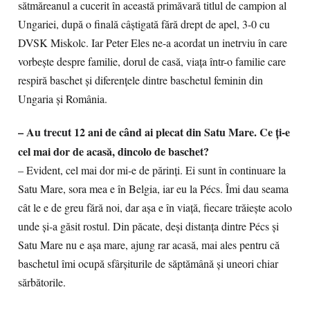
sătmăreanul a cucerit în această primăvară titlul de campion al
Ungariei, după o finală câștigată fără drept de apel, 3-0 cu
DVSK Miskolc. Iar Peter Eles ne-a acordat un inetrviu în care
vorbește despre familie, dorul de casă, viața într-o familie care
respiră baschet și diferențele dintre baschetul feminin din
Ungaria și România.
– Au trecut 12 ani de când ai plecat din Satu Mare. Ce ți-e
cel mai dor de acasă, dincolo de baschet?
– Evident, cel mai dor mi-e de părinți. Ei sunt în continuare la
Satu Mare, sora mea e în Belgia, iar eu la Pécs. Îmi dau seama
cât le e de greu fără noi, dar așa e în viață, fiecare trăiește acolo
unde și-a găsit rostul. Din păcate, deși distanța dintre Pécs și
Satu Mare nu e așa mare, ajung rar acasă, mai ales pentru că
baschetul îmi ocupă sfârșiturile de săptămână și uneori chiar
sărbătorile.