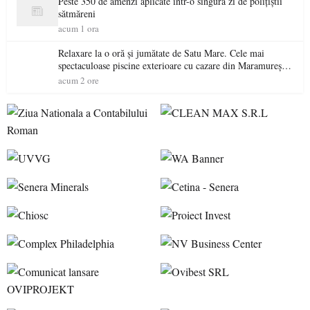
Peste 350 de amenzi aplicate într-o singură zi de polițiștii
sătmăreni
acum 1 ora
Relaxare la o oră și jumătate de Satu Mare. Cele mai
spectaculoase piscine exterioare cu cazare din Maramureș,
ideale pentru o escapadă de vară
acum 2 ore