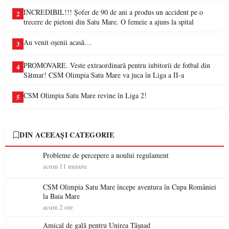
INCREDIBIL!!! Șofer de 90 de ani a produs un accident pe o
2
trecere de pietoni din Satu Mare. O femeie a ajuns la spital
Au venit oșenii acasă…
3
PROMOVARE. Veste extraordinară pentru iubitorii de fotbal din
4
Sătmar! CSM Olimpia Satu Mare va juca în Liga a II-a
CSM Olimpia Satu Mare revine în Liga 2!
5
DIN ACEEAȘI CATEGORIE
Probleme de percepere a noului regulament
acum 11 minute
CSM Olimpia Satu Mare începe aventura în Cupa României
la Baia Mare
acum 2 ore
Amical de gală pentru Unirea Tășnad