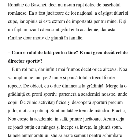
Române de Baschet, deci nu m-am rupt deloc de baschetul
românesc. Ea a fost jucătoare de lot național, a câștigat titluri și
cupe, iar opinia ei este extrem de importantă pentru mine. E și
un fapt amuzant că eu sunt șeful ei la academie, dar asta
rămâne doar motiv de glumă în familie.
– Cum e rolul de tată pentru tine? E mai greu decât cel de
director sportiv?
– E un rol nou, dar infinit mai frumos decât orice altceva. Noa
va împlini trei ani pe 2 iunie și parcă totul a trecut foarte
repede. De obicei, eu o duc dimineața la grădiniță. Merge la o
grădiniță cu profil sportiv, parteneră a academiei noastre, unde
copiii fac zilnic activități fizice și descoperă sporturi precum
judo, înot sau patinaj. Sunt un tată extrem de mândru. Practic,
Noa crește la academie, în sală, printre jucătoare. Acum deja
se joacă puțin cu mingea și începe să învețe, în glumă spun,
tainele antrenoratului: știe să arate semnul pentru schimbare