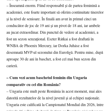
– Înseamnă enorm. Fiind responsabil și de partea feminină a
academiei, este foarte important să oferim continuitate tinerelor
și la nivel de senioare. În finală am avut în primul cinci un
conducător de joc de 19 ani și un pivot de 18 ani, iar ambele
au jucat extraordinar. Din punctul de vedere al academiei, a
fost un sezon senzațional. Eszter Rátkai a fost draftată în
WNBA de Phoenix Mercury, iar Dorka Juhász a fost
desemnată MVP-ul sezonului din Euroligă. Pentru mine, după
aproape 30 de ani în baschet, a fost cel mai bun sezon din
carieră.
– Cum vezi acum baschetul feminin din Ungaria
comparativ cu cel din România?
– Ungaria este mult peste România în acest moment, mai ales
datorită rezultatelor de la nivel juvenil și al echipei naționale.
Ungaria este calificată la Campionatul Mondial din 2026, între