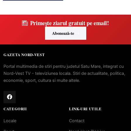
Primește ziarul gratuit pe email!
Abonează-te
GAZETA NORD-VEST
Portal multimedia de stiri pentru judetul Satu Mare, integrat cu
Nord-Vest TV - televiziunea locala. Stiri de actualitate, politica,
economie, sport, cultura si multe altele.
CATEGORII
LINK-URI UTILE
Locale
Contact