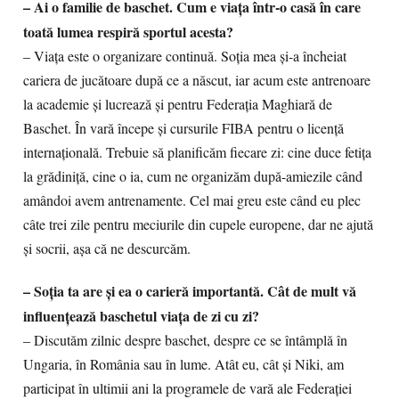
– Ai o familie de baschet. Cum e viața într-o casă în care
toată lumea respiră sportul acesta?
– Viața este o organizare continuă. Soția mea și-a încheiat
cariera de jucătoare după ce a născut, iar acum este antrenoare
la academie și lucrează și pentru Federația Maghiară de
Baschet. În vară începe și cursurile FIBA pentru o licență
internațională. Trebuie să planificăm fiecare zi: cine duce fetița
la grădiniță, cine o ia, cum ne organizăm după-amiezile când
amândoi avem antrenamente. Cel mai greu este când eu plec
câte trei zile pentru meciurile din cupele europene, dar ne ajută
și socrii, așa că ne descurcăm.
– Soția ta are și ea o carieră importantă. Cât de mult vă
influențează baschetul viața de zi cu zi?
– Discutăm zilnic despre baschet, despre ce se întâmplă în
Ungaria, în România sau în lume. Atât eu, cât și Niki, am
participat în ultimii ani la programele de vară ale Federației