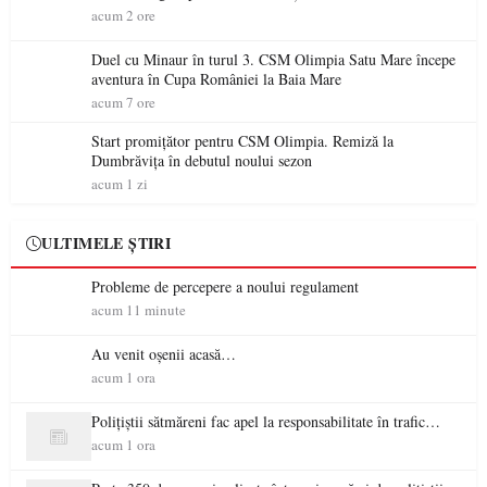
acum 2 ore
Duel cu Minaur în turul 3. CSM Olimpia Satu Mare începe
aventura în Cupa României la Baia Mare
acum 7 ore
Start promițător pentru CSM Olimpia. Remiză la
Dumbrăvița în debutul noului sezon
acum 1 zi
ULTIMELE ȘTIRI
Probleme de percepere a noului regulament
acum 11 minute
Au venit oșenii acasă…
acum 1 ora
Polițiștii sătmăreni fac apel la responsabilitate în trafic…
acum 1 ora