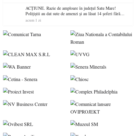
ACȚIUNE. Razie de amploare în județul Satu Mare!
Polițiștii au dat sute de amenzi și au lăsat 14 șoferi fără
permis într-o singură zi
acum 1 zi