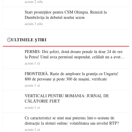
acum 2 zile
Start promițător pentru CSM Olimpia. Remiză la
Dumbrăvița în debutul noului sezon
acum 3 zile
ULTIMELE ȘTIRI
PERMIS. Doi șoferi, două dosare penale în doar 24 de ore
la Petea! Unul avea permisul suspendat, celălalt nu a avut
niciodată permis
acum 1 zi
FRONTIERĂ. Razie de amploare la granița cu Ungaria!
800 de persoane și peste 300 de mașini, verificate
acum 1 zi
VERTICALI PENTRU ROMÂNIA: JURNAL DE
CĂLĂTORIE FIJET
acum 1 zi
Ce caracteristici se simt mai puternic într-o sesiune de
distracție la sloturi online: volatilitatea sau nivelul RTP?
acum 1 zi