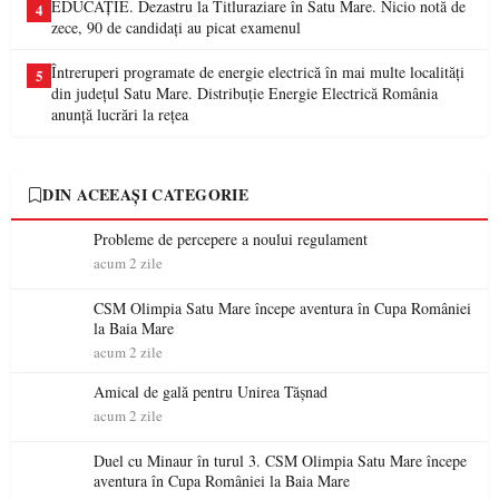
EDUCAȚIE. Dezastru la Titluraziare în Satu Mare. Nicio notă de
4
zece, 90 de candidați au picat examenul
Întreruperi programate de energie electrică în mai multe localități
5
din județul Satu Mare. Distribuție Energie Electrică România
anunță lucrări la rețea
DIN ACEEAȘI CATEGORIE
Probleme de percepere a noului regulament
acum 2 zile
CSM Olimpia Satu Mare începe aventura în Cupa României
la Baia Mare
acum 2 zile
Amical de gală pentru Unirea Tășnad
acum 2 zile
Duel cu Minaur în turul 3. CSM Olimpia Satu Mare începe
aventura în Cupa României la Baia Mare