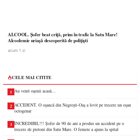
ALCOOL. Șofer beat criță, prins în trafic la Satu Mare!
Alcoolemie uriașă descoperită de polițiști
acum 1 zi
CELE MAI CITITE
Au venit oșenii acasă…
1
ACCIDENT. O oșancă din Negrești-Oaș a lovit pe trecere un oșan
2
octogenar
INCREDIBIL!!! Șofer de 90 de ani a produs un accident pe o
3
trecere de pietoni din Satu Mare. O femeie a ajuns la spital