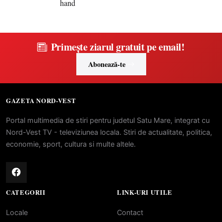
Primește ziarul gratuit pe email!
Abonează-te
GAZETA NORD-VEST
Portal multimedia de stiri pentru judetul Satu Mare, integrat cu
Nord-Vest TV - televiziunea locala. Stiri de actualitate, politica,
economie, sport, cultura si multe altele.
CATEGORII
LINK-URI UTILE
Locale
Contact