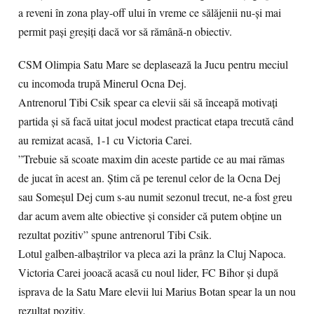
a reveni în zona play-off ului în vreme ce sălăjenii nu-și mai
permit pași greșiți dacă vor să rămână-n obiectiv.
CSM Olimpia Satu Mare se deplasează la Jucu pentru meciul
cu incomoda trupă Minerul Ocna Dej.
Antrenorul Tibi Csik spear ca elevii săi să înceapă motivați
partida și să facă uitat jocul modest practicat etapa trecută când
au remizat acasă, 1-1 cu Victoria Carei.
”Trebuie să scoate maxim din aceste partide ce au mai rămas
de jucat în acest an. Știm că pe terenul celor de la Ocna Dej
sau Someșul Dej cum s-au numit sezonul trecut, ne-a fost greu
dar acum avem alte obiective și consider că putem obține un
rezultat pozitiv” spune antrenorul Tibi Csik.
Lotul galben-albaștrilor va pleca azi la prânz la Cluj Napoca.
Victoria Carei jooacă acasă cu noul lider, FC Bihor și după
isprava de la Satu Mare elevii lui Marius Botan spear la un nou
rezultat pozitiv.