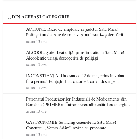
DIN ACEEAȘI CATEGORIE
ACȚIUNE. Razie de amploare în județul Satu Mare!
Polițiștii au dat sute de amenzi și au lăsat 14 șoferi fără
permis într-o singură zi
acum 13 ore
ALCOOL. Șofer beat criță, prins în trafic la Satu Mare!
Alcoolemie uriașă descoperită de polițiști
acum 13 ore
INCONȘTIENȚĂ. Un oșan de 72 de ani, prins la volan
fără permis! Polițiștii l-au cadorosit cu un dosar penal
acum 13 ore
Patronatul Producătorilor Industriali de Medicamente din
România (PRIMER): “Întreruperea alimentării cu energie
electrică a fabricilor de medicamente va pune în pericol
acum 13 ore
accesul pacienților la medicamente esențiale
GASTRONOMIE Se încing ceaunele la Satu Mare!
Concursul „Veress Ádám” revine cu preparate
spectaculoase, premii și un jurat de renume
acum 13 ore