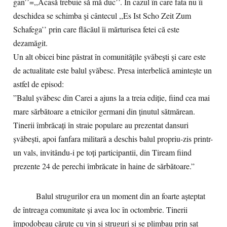
gan’’=,,Acasă trebuie să mă duc’’. În cazul în care fata nu îi
deschidea se schimba şi cântecul ,,Es Ist Scho Zeit Zum
Schafega’’ prin care flăcăul îi mărturisea fetei că este
dezamăgit.
Un alt obicei bine păstrat în comunitățile șvăbești și care este
de actualitate este balul șvăbesc. Presa interbelică amintește un
astfel de episod:
”Balul șvăbesc din Carei a ajuns la a treia ediție, fiind cea mai
mare sărbătoare a etnicilor germani din ținutul sătmărean.
Tinerii îmbrăcați în straie populare au prezentat dansuri
șvăbești, apoi fanfara militară a deschis balul propriu-zis printr-
un vals, invitându-i pe toți participantii, din Tiream fiind
prezente 24 de perechi îmbrăcate în haine de sărbătoare.”
Balul strugurilor era un moment din an foarte aşteptat
de întreaga comunitate şi avea loc în octombrie. Tinerii
împodobeau căruţe cu vin şi struguri şi se plimbau prin sat