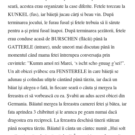
seară, acestea erau organizate la case diferite. Fetele torceau la
KUNKEL (fus), iar băieţii jucau cărţi si beau vin. După
terminarea jocului, le furau fusul şi fetele trebuia să îi sărute
pentru a-și primi fusul înapoi. După terminarea șezătorii, fetele
erau conduse acasă de BURSCHEN (flăcăi) până la
GATTERLE (intrare), unde uneori mai discutau până în
momentul când mama fetei întrerupea conversația prin
cuvintele: ”Kumm amol rei Marei, ‘s ischt scho gnuag g’sei!”.
Un alt obicei şvăbesc era FENSTERELE în care băieții se
adunau și colindau ulițele cântând până târziu, iar dacă un
băiat îşi alegea o fată, în fiecare seară o căuta şi mergea la
fereastra ei să vorbească cu ea. Șvabii au adus acest obicei din
Germania. Băiatul mergea la fereastra camerei fetei şi bătea, iar
fata aprindea 3 chibrituri şi le arunca pe geam numai dacă
dragostea era reciprocă. La fereastra deschisă tinerii stăteau
până noaptea târziu. Băiatul îi cânta un cântec numit ,,Hui solt