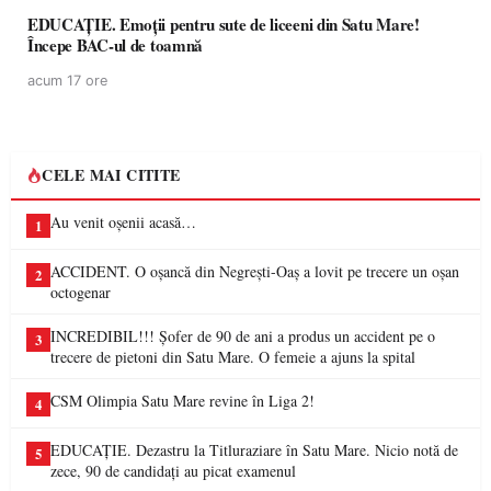
EDUCAȚIE. Emoții pentru sute de liceeni din Satu Mare!
Începe BAC-ul de toamnă
acum 17 ore
CELE MAI CITITE
Au venit oșenii acasă…
1
ACCIDENT. O oșancă din Negrești-Oaș a lovit pe trecere un oșan
2
octogenar
INCREDIBIL!!! Șofer de 90 de ani a produs un accident pe o
3
trecere de pietoni din Satu Mare. O femeie a ajuns la spital
CSM Olimpia Satu Mare revine în Liga 2!
4
EDUCAȚIE. Dezastru la Titluraziare în Satu Mare. Nicio notă de
5
zece, 90 de candidați au picat examenul