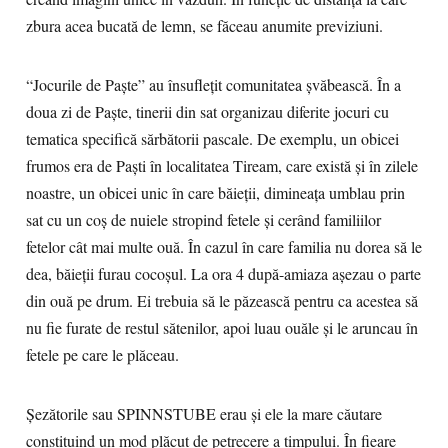
zbura acea bucată de lemn, se făceau anumite previziuni.
“Jocurile de Paște” au însuflețit comunitatea șvăbească. În a
doua zi de Paște, tinerii din sat organizau diferite jocuri cu
tematica specifică sărbătorii pascale. De exemplu, un obicei
frumos era de Paşti în localitatea Tiream, care există şi în zilele
noastre, un obicei unic în care băieţii, dimineaţa umblau prin
sat cu un coş de nuiele stropind fetele şi cerând familiilor
fetelor cât mai multe ouă. În cazul în care familia nu dorea să le
dea, băieţii furau cocoşul. La ora 4 după-amiaza aşezau o parte
din ouă pe drum. Ei trebuia să le păzească pentru ca acestea să
nu fie furate de restul sătenilor, apoi luau ouăle şi le aruncau în
fetele pe care le plăceau.
Şezătorile sau SPINNSTUBE erau şi ele la mare căutare
constituind un mod plăcut de petrecere a timpului. În fieare