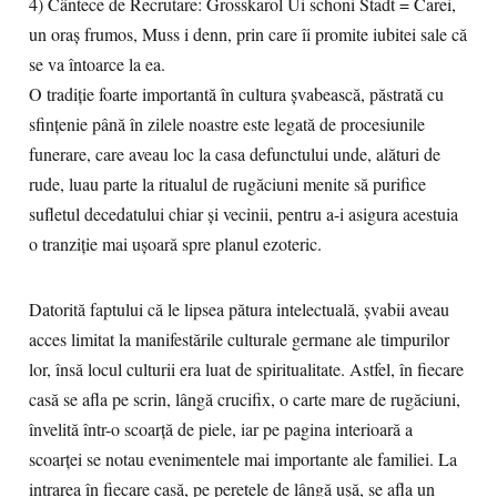
4) Cântece de Recrutare: Grosskarol Ui schoni Stadt = Carei,
un oraş frumos, Muss i denn, prin care îi promite iubitei sale că
se va întoarce la ea.
O tradiție foarte importantă în cultura șvabească, păstrată cu
sfințenie până în zilele noastre este legată de procesiunile
funerare, care aveau loc la casa defunctului unde, alături de
rude, luau parte la ritualul de rugăciuni menite să purifice
sufletul decedatului chiar şi vecinii, pentru a-i asigura acestuia
o tranziție mai ușoară spre planul ezoteric.
Datorită faptului că le lipsea pătura intelectuală, șvabii aveau
acces limitat la manifestările culturale germane ale timpurilor
lor, însă locul culturii era luat de spiritualitate. Astfel, în fiecare
casă se afla pe scrin, lângă crucifix, o carte mare de rugăciuni,
învelită într-o scoarță de piele, iar pe pagina interioară a
scoarței se notau evenimentele mai importante ale familiei. La
intrarea în fiecare casă, pe peretele de lângă ușă, se afla un