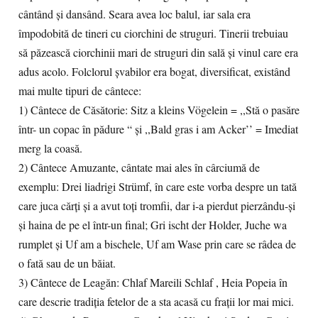
cântând şi dansând. Seara avea loc balul, iar sala era
împodobită de tineri cu ciorchini de struguri. Tinerii trebuiau
să păzească ciorchinii mari de struguri din sală şi vinul care era
adus acolo. Folclorul şvabilor era bogat, diversificat, existând
mai multe tipuri de cântece:
1) Cântece de Căsătorie: Sitz a kleins Vögelein = ,,Stă o pasăre
într- un copac în pădure “ şi ,,Bald gras i am Acker’’ = Imediat
merg la coasă.
2) Cântece Amuzante, cântate mai ales în cârciumă de
exemplu: Drei liadrigi Strümf, în care este vorba despre un tată
care juca cărţi şi a avut toţi tromfii, dar i-a pierdut pierzându-şi
şi haina de pe el într-un final; Gri ischt der Holder, Juche wa
rumplet şi Uf am a bischele, Uf am Wase prin care se râdea de
o fată sau de un băiat.
3) Cântece de Leagăn: Chlaf Mareili Schlaf , Heia Popeia în
care descrie tradiţia fetelor de a sta acasă cu fraţii lor mai mici.