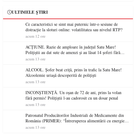
ULTIMELE ȘTIRI
Ce caracteristici se simt mai puternic într-o sesiune de
distracție la sloturi online: volatilitatea sau nivelul RTP?
acum 12 ore
ACȚIUNE. Razie de amploare în județul Satu Mare!
Polițiștii au dat sute de amenzi și au lăsat 14 șoferi fără
permis într-o singură zi
acum 13 ore
ALCOOL. Șofer beat criță, prins în trafic la Satu Mare!
Alcoolemie uriașă descoperită de polițiști
acum 13 ore
INCONȘTIENȚĂ. Un oșan de 72 de ani, prins la volan
fără permis! Polițiștii l-au cadorosit cu un dosar penal
acum 13 ore
Patronatul Producătorilor Industriali de Medicamente din
România (PRIMER): “Întreruperea alimentării cu energie
electrică a fabricilor de medicamente va pune în pericol
acum 13 ore
accesul pacienților la medicamente esențiale