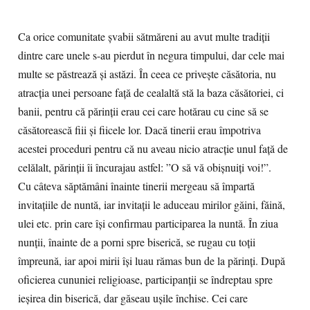
Ca orice comunitate şvabii sătmăreni au avut multe tradiţii
dintre care unele s-au pierdut în negura timpului, dar cele mai
multe se păstrează şi astăzi. În ceea ce privește căsătoria, nu
atracția unei persoane față de cealaltă stă la baza căsătoriei, ci
banii, pentru că părinții erau cei care hotărau cu cine să se
căsătorească fiii și fiicele lor. Dacă tinerii erau împotriva
acestei proceduri pentru că nu aveau nicio atracție unul față de
celălalt, părinții îi încurajau astfel: ”O să vă obișnuiți voi!”.
Cu câteva săptămâni înainte tinerii mergeau să împartă
invitațiile de nuntă, iar invitații le aduceau mirilor găini, făină,
ulei etc. prin care își confirmau participarea la nuntă. În ziua
nunții, înainte de a porni spre biserică, se rugau cu toții
împreună, iar apoi mirii își luau rămas bun de la părinți. După
oficierea cununiei religioase, participanții se îndreptau spre
ieșirea din biserică, dar găseau ușile închise. Cei care