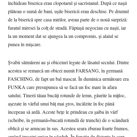
închideau biserica erau clopotarul și sacristanul. După ce nașii
plăteau o sumă de bani, ușile bisericii erau deschise. Pe drumul
de la biserică spre casa mirilor, aveau parte de o nouă surpriză:
furatul miresei la colț de stradă. Făptașii negociau cu nașii, iar
la un moment dat se ajungea la un compromis, și alaiul se
punea în mișcare.
Șvabii sătmăreni au și obiceiuri legate de lăsatul secului. Dintre
acestea se remarcă un obicei numit FARSANG, în germană
FASCHING, de fapt un bal mascat. În duminica următoare era
FUNKA care presupunea să se facă un foc mare în afara
satului. Tinerii tăiau bucăţi rotunde de lemn, găurite la mijloc,
aşezate în vârful unui băţ mai gros, încălzite în foc până
începeau să ardă. Aceste beţe le prindeau cu şaiba în vârf
(scheibe, în germană=bucată rotundă de trunchi) de o scândură
oblică şi se aruncau în sus. Acestea seara zburau foarte frumos,
creând imagini unice în văzduh. În funcţie de distanţa la care