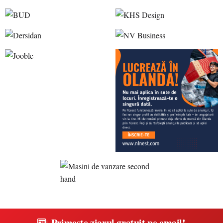
Primește ziarul gratuit pe email!