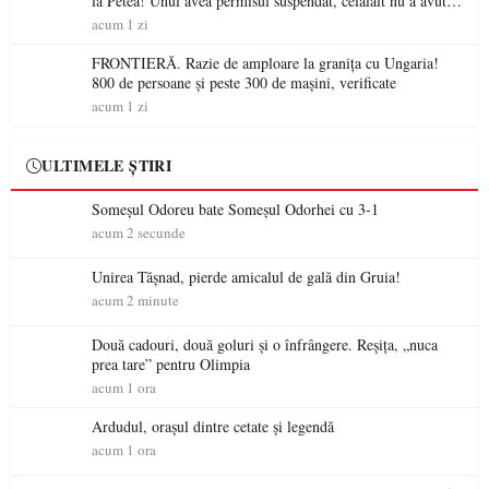
la Petea! Unul avea permisul suspendat, celălalt nu a avut
niciodată permis
acum 1 zi
FRONTIERĂ. Razie de amploare la granița cu Ungaria!
800 de persoane și peste 300 de mașini, verificate
acum 1 zi
ULTIMELE ȘTIRI
Someșul Odoreu bate Someșul Odorhei cu 3-1
acum 2 secunde
Unirea Tășnad, pierde amicalul de gală din Gruia!
acum 2 minute
Două cadouri, două goluri și o înfrângere. Reșița, „nuca
prea tare” pentru Olimpia
acum 1 ora
Ardudul, orașul dintre cetate și legendă
acum 1 ora