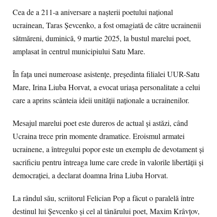
Cea de a 211-a aniversare a nașterii poetului național
ucrainean, Taras Șevcenko, a fost omagiată de către ucrainenii
sătmăreni, duminică, 9 martie 2025, la bustul marelui poet,
amplasat în centrul municipiului Satu Mare.
În fața unei numeroase asistențe, președinta filialei UUR-Satu
Mare, Irina Liuba Horvat, a evocat uriașa personalitate a celui
care a aprins scânteia ideii unității naționale a ucrainenilor.
Mesajul marelui poet este dureros de actual și astăzi, când
Ucraina trece prin momente dramatice. Eroismul armatei
ucrainene, a întregului popor este un exemplu de devotament și
sacrificiu pentru întreaga lume care crede în valorile libertății și
democrației, a declarat doamna Irina Liuba Horvat.
La rândul său, scriitorul Felician Pop a făcut o paralelă între
destinul lui Șevcenko și cel al tânărului poet, Maxim Krâvțov,