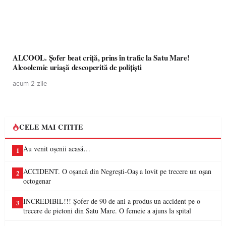
ALCOOL. Șofer beat criță, prins în trafic la Satu Mare!
Alcoolemie uriașă descoperită de polițiști
acum 2 zile
CELE MAI CITITE
Au venit oșenii acasă…
1
ACCIDENT. O oșancă din Negrești-Oaș a lovit pe trecere un oșan
2
octogenar
INCREDIBIL!!! Șofer de 90 de ani a produs un accident pe o
3
trecere de pietoni din Satu Mare. O femeie a ajuns la spital