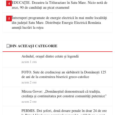
EDUCAȚIE. Dezastru la Titluraziare în Satu Mare. Nicio notă de
4
zece, 90 de candidați au picat examenul
Întreruperi programate de energie electrică în mai multe localități
5
din județul Satu Mare. Distribuție Energie Electrică România
anunță lucrări la rețea
DIN ACEEAȘI CATEGORIE
Ardudul, orașul dintre cetate și legendă
acum 1 ora
FOTO. Sute de credincioși au sărbătorit la Domănești 125
de ani de la construirea bisericii greco-catolice
acum 2 ore
Mircea Govor: „Domăneștiul demonstrează că tradiția,
credința și continuitatea pot construi comunități puternice”
acum 2 ore
PERMIS. Doi șoferi, două dosare penale în doar 24 de ore