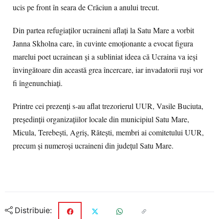
ucis pe front în seara de Crăciun a anului trecut.
Din partea refugiaților ucraineni aflați la Satu Mare a vorbit
Janna Skholna care, în cuvinte emoționante a evocat figura
marelui poet ucrainean și a subliniat ideea că Ucraina va ieși
învingătoare din această grea încercare, iar invadatorii ruși vor
fi îngenunchiați.
Printre cei prezenţi s‑au aflat trezorierul UUR, Vasile Buciuta,
președinții organizațiilor locale din municipiul Satu Mare,
Micula, Terebești, Agriș, Rătești, membri ai comitetului UUR,
precum și numeroși ucraineni din județul Satu Mare.
Distribuie: