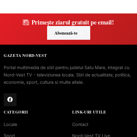
Primește ziarul gratuit pe email!
Abonează-te
GAZETA NORD-VEST
Portal multimedia de stiri pentru judetul Satu Mare, integrat cu
Nord-Vest TV - televiziunea locala. Stiri de actualitate, politica,
economie, sport, cultura si multe altele.
CATEGORII
LINK-URI UTILE
Locale
Contact
Sport
Nord-Vest TV Live