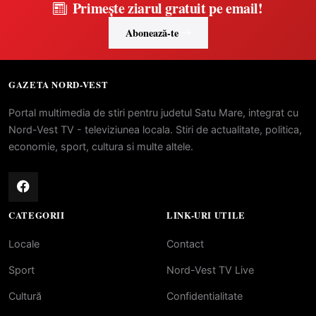
Primește ziarul gratuit pe email!
Abonează-te
GAZETA NORD-VEST
Portal multimedia de stiri pentru judetul Satu Mare, integrat cu
Nord-Vest TV - televiziunea locala. Stiri de actualitate, politica,
economie, sport, cultura si multe altele.
CATEGORII
LINK-URI UTILE
Locale
Contact
Sport
Nord-Vest TV Live
Cultură
Confidentialitate