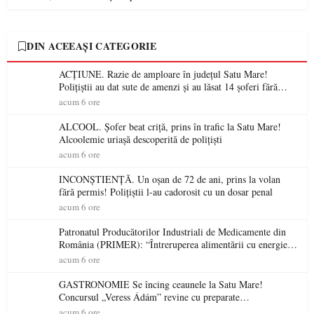
DIN ACEEAȘI CATEGORIE
ACȚIUNE. Razie de amploare în județul Satu Mare!
Polițiștii au dat sute de amenzi și au lăsat 14 șoferi fără
permis într-o singură zi
acum 6 ore
ALCOOL. Șofer beat criță, prins în trafic la Satu Mare!
Alcoolemie uriașă descoperită de polițiști
acum 6 ore
INCONȘTIENȚĂ. Un oșan de 72 de ani, prins la volan
fără permis! Polițiștii l-au cadorosit cu un dosar penal
acum 6 ore
Patronatul Producătorilor Industriali de Medicamente din
România (PRIMER): “Întreruperea alimentării cu energie
electrică a fabricilor de medicamente va pune în pericol
acum 6 ore
accesul pacienților la medicamente esențiale
GASTRONOMIE Se încing ceaunele la Satu Mare!
Concursul „Veress Ádám” revine cu preparate
spectaculoase, premii și un jurat de renume
acum 6 ore