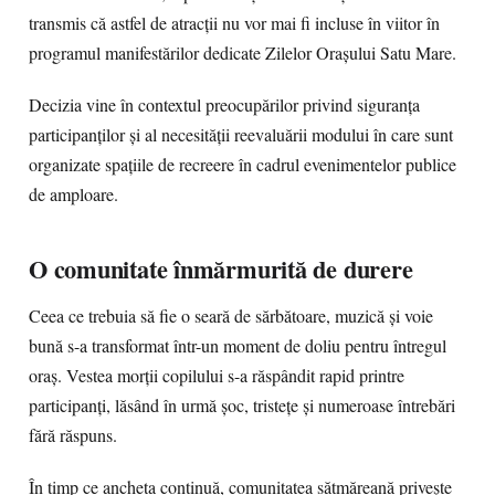
transmis că astfel de atracții nu vor mai fi incluse în viitor în
programul manifestărilor dedicate Zilelor Orașului Satu Mare.
Decizia vine în contextul preocupărilor privind siguranța
participanților și al necesității reevaluării modului în care sunt
organizate spațiile de recreere în cadrul evenimentelor publice
de amploare.
O comunitate înmărmurită de durere
Ceea ce trebuia să fie o seară de sărbătoare, muzică și voie
bună s-a transformat într-un moment de doliu pentru întregul
oraș. Vestea morții copilului s-a răspândit rapid printre
participanți, lăsând în urmă șoc, tristețe și numeroase întrebări
fără răspuns.
În timp ce ancheta continuă, comunitatea sătmăreană privește