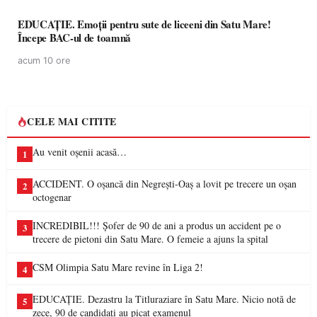
EDUCAȚIE. Emoții pentru sute de liceeni din Satu Mare!
Începe BAC-ul de toamnă
acum 10 ore
CELE MAI CITITE
Au venit oșenii acasă…
1
ACCIDENT. O oșancă din Negrești-Oaș a lovit pe trecere un oșan
2
octogenar
INCREDIBIL!!! Șofer de 90 de ani a produs un accident pe o
3
trecere de pietoni din Satu Mare. O femeie a ajuns la spital
CSM Olimpia Satu Mare revine în Liga 2!
4
EDUCAȚIE. Dezastru la Titluraziare în Satu Mare. Nicio notă de
5
zece, 90 de candidați au picat examenul