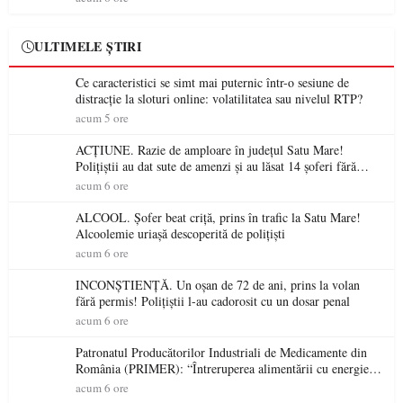
ULTIMELE ȘTIRI
Ce caracteristici se simt mai puternic într-o sesiune de
distracție la sloturi online: volatilitatea sau nivelul RTP?
acum 5 ore
ACȚIUNE. Razie de amploare în județul Satu Mare!
Polițiștii au dat sute de amenzi și au lăsat 14 șoferi fără
permis într-o singură zi
acum 6 ore
ALCOOL. Șofer beat criță, prins în trafic la Satu Mare!
Alcoolemie uriașă descoperită de polițiști
acum 6 ore
INCONȘTIENȚĂ. Un oșan de 72 de ani, prins la volan
fără permis! Polițiștii l-au cadorosit cu un dosar penal
acum 6 ore
Patronatul Producătorilor Industriali de Medicamente din
România (PRIMER): “Întreruperea alimentării cu energie
electrică a fabricilor de medicamente va pune în pericol
acum 6 ore
accesul pacienților la medicamente esențiale