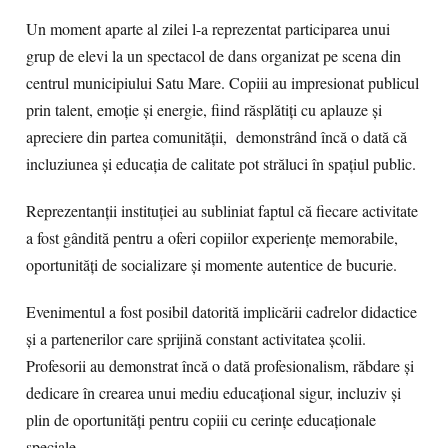
Un moment aparte al zilei l-a reprezentat participarea unui
grup de elevi la un spectacol de dans organizat pe scena din
centrul municipiului Satu Mare. Copiii au impresionat publicul
prin talent, emoție și energie, fiind răsplătiți cu aplauze și
apreciere din partea comunității, demonstrând încă o dată că
incluziunea și educația de calitate pot străluci în spațiul public.
Reprezentanții instituției au subliniat faptul că fiecare activitate
a fost gândită pentru a oferi copiilor experiențe memorabile,
oportunități de socializare și momente autentice de bucurie.
Evenimentul a fost posibil datorită implicării cadrelor didactice
și a partenerilor care sprijină constant activitatea școlii.
Profesorii au demonstrat încă o dată profesionalism, răbdare și
dedicare în crearea unui mediu educațional sigur, incluziv și
plin de oportunități pentru copiii cu cerințe educaționale
speciale.