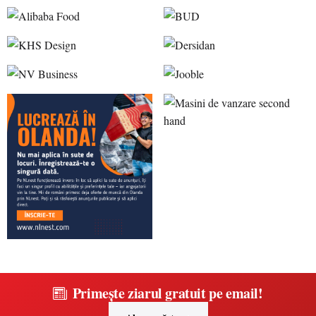
Primește ziarul gratuit pe email!