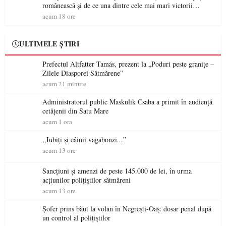
românească și de ce una dintre cele mai mari victorii
militare ale României a devenit o controversă diplomatică
acum 18 ore
europeană ( partea a II-a)
ULTIMELE ȘTIRI
Prefectul Altfatter Tamás, prezent la „Poduri peste granițe –
Zilele Diasporei Sătmărene”
acum 21 minute
Administratorul public Maskulik Csaba a primit în audiență
cetățenii din Satu Mare
acum 1 ora
,,Iubiți și câinii vagabonzi...”
acum 13 ore
Sancțiuni și amenzi de peste 145.000 de lei, în urma
acțiunilor polițiștilor sătmăreni
acum 13 ore
Șofer prins băut la volan în Negrești-Oaș: dosar penal după
un control al polițiștilor