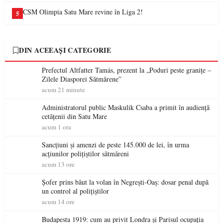
CSM Olimpia Satu Mare revine în Liga 2!
5
DIN ACEEAȘI CATEGORIE
Prefectul Altfatter Tamás, prezent la „Poduri peste granițe –
Zilele Diasporei Sătmărene”
acum 21 minute
Administratorul public Maskulik Csaba a primit în audiență
cetățenii din Satu Mare
acum 1 ora
Sancțiuni și amenzi de peste 145.000 de lei, în urma
acțiunilor polițiștilor sătmăreni
acum 13 ore
Șofer prins băut la volan în Negrești-Oaș: dosar penal după
un control al polițiștilor
acum 14 ore
Budapesta 1919: cum au privit Londra și Parisul ocupația