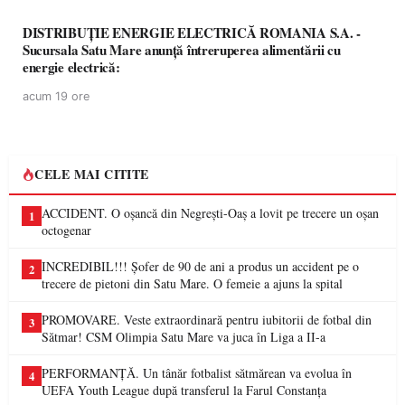
DISTRIBUȚIE ENERGIE ELECTRICĂ ROMANIA S.A. -
Sucursala Satu Mare anunţă întreruperea alimentării cu
energie electrică:
acum 19 ore
CELE MAI CITITE
ACCIDENT. O oșancă din Negrești-Oaș a lovit pe trecere un oșan
1
octogenar
INCREDIBIL!!! Șofer de 90 de ani a produs un accident pe o
2
trecere de pietoni din Satu Mare. O femeie a ajuns la spital
PROMOVARE. Veste extraordinară pentru iubitorii de fotbal din
3
Sătmar! CSM Olimpia Satu Mare va juca în Liga a II-a
PERFORMANȚĂ. Un tânăr fotbalist sătmărean va evolua în
4
UEFA Youth League după transferul la Farul Constanța