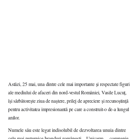
Astăzi, 25 mai, una dintre cele mai importante și respectate figuri
ale mediului de afaceri din nord-vestul României,
Vasile Lucuț
,
își sărbătorește ziua de naștere, prilej de apreciere și recunoștință
pentru activitatea impresionantă pe care a construit-o de-a lungul
anilor.
Numele său este legat indisolubil de dezvoltarea unuia dintre
cele mai puternice branduri românești – Unicarm –, companie