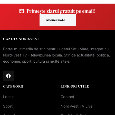
Primește ziarul gratuit pe email!
Abonează-te
GAZETA NORD-VEST
Portal multimedia de stiri pentru judetul Satu Mare, integrat cu
Nord-Vest TV - televiziunea locala. Stiri de actualitate, politica,
economie, sport, cultura si multe altele.
CATEGORII
LINK-URI UTILE
Locale
Contact
Sport
Nord-Vest TV Live