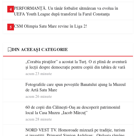
PERFORMANȚĂ. Un tânăr fotbalist sătmărean va evolua în
4
UEFA Youth League după transferul la Farul Constanța
CSM Olimpia Satu Mare revine în Liga 2!
5
DIN ACEEAȘI CATEGORIE
„Corabia piraților” a acostat la Turț. O zi plină de aventură
și lecții despre democrație pentru copiii din tabăra de vară
acum 23 minute
Fotografiile care spun poveștile Banatului ajung la Muzeul
de Artă Satu Mare
acum 26 minute
60 de copii din Călinești-Oaș au descoperit patrimoniul
local la Casa Muzeu „Iacob Mărcuț”
acum 28 minute
NORD VEST TV. Homoroade mizează pe tradiție, turism
și investiții. Primarul Simion Ardelean: „Oțeloaia rămâne