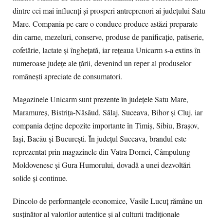
dintre cei mai influenți și prosperi antreprenori ai județului Satu
Mare. Compania pe care o conduce produce astăzi preparate
din carne, mezeluri, conserve, produse de panificație, patiserie,
cofetărie, lactate și înghețată, iar rețeaua Unicarm s-a extins în
numeroase județe ale țării, devenind un reper al produselor
românești apreciate de consumatori.
Magazinele Unicarm sunt prezente în județele Satu Mare,
Maramureș, Bistrița-Năsăud, Sălaj, Suceava, Bihor și Cluj, iar
compania deține depozite importante în Timiș, Sibiu, Brașov,
Iași, Bacău și București. În județul Suceava, brandul este
reprezentat prin magazinele din Vatra Dornei, Câmpulung
Moldovenesc și Gura Humorului, dovadă a unei dezvoltări
solide și continue.
Dincolo de performanțele economice, Vasile Lucuț rămâne un
susținător al valorilor autentice și al culturii tradiționale