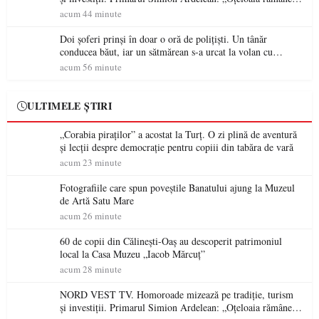
un brand al Codrului”
acum 44 minute
Doi șoferi prinși în doar o oră de polițiști. Un tânăr
conducea băut, iar un sătmărean s-a urcat la volan cu
permisul suspendat
acum 56 minute
ULTIMELE ȘTIRI
„Corabia piraților” a acostat la Turț. O zi plină de aventură
și lecții despre democrație pentru copiii din tabăra de vară
acum 23 minute
Fotografiile care spun poveștile Banatului ajung la Muzeul
de Artă Satu Mare
acum 26 minute
60 de copii din Călinești-Oaș au descoperit patrimoniul
local la Casa Muzeu „Iacob Mărcuț”
acum 28 minute
NORD VEST TV. Homoroade mizează pe tradiție, turism
și investiții. Primarul Simion Ardelean: „Oțeloaia rămâne