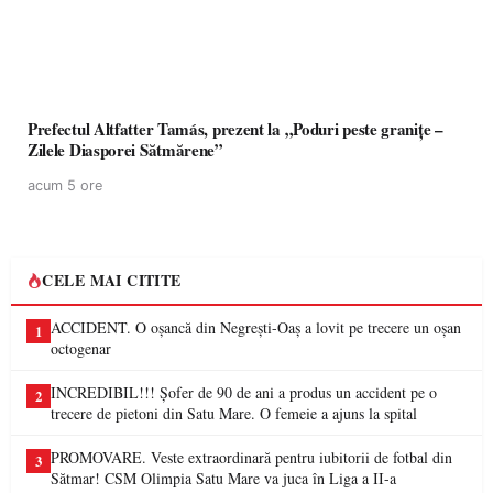
Prefectul Altfatter Tamás, prezent la „Poduri peste granițe –
Zilele Diasporei Sătmărene”
acum 5 ore
CELE MAI CITITE
ACCIDENT. O oșancă din Negrești-Oaș a lovit pe trecere un oșan
1
octogenar
INCREDIBIL!!! Șofer de 90 de ani a produs un accident pe o
2
trecere de pietoni din Satu Mare. O femeie a ajuns la spital
PROMOVARE. Veste extraordinară pentru iubitorii de fotbal din
3
Sătmar! CSM Olimpia Satu Mare va juca în Liga a II-a