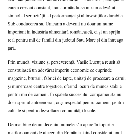
care a crescut constant, transformându-se într-un adevărat
simbol al seriozității, al performanței și al investițiilor durabile.
Sub conducerea sa, Unicarm a devenit nu doar un nume
important în industria alimentară românească, ci și un sprijin
real pentru mii de familii din județul Satu Mare și din întreaga
țară.
Prin muncă, viziune și perseverență, Vasile Lucuț a reușit să
construiască un adevărat imperiu economic ce cuprinde
magazine, brutării, fabrici de lapte, unități de procesare a cărnii
și numeroase centre logistice, oferind locuri de muncă stabile
pentru mii de oameni. În spatele succesului companiei stă nu
doar spiritul antreenorial, ci și respectul pentru oameni, pentru
calitate și pentru dezvoltarea comunității locale.
De mai bine de un deceniu, numele său apare în topurile
marilor oameni de afaceri din România, fiind considerat unul