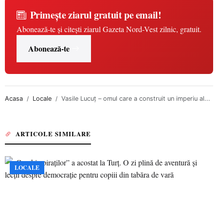
Primește ziarul gratuit pe email!
Abonează-te și citești ziarul Gazeta Nord-Vest zilnic, gratuit.
Abonează-te
Acasa
Locale
Vasile Lucuț – omul care a construit un imperiu al...
ARTICOLE SIMILARE
LOCALE