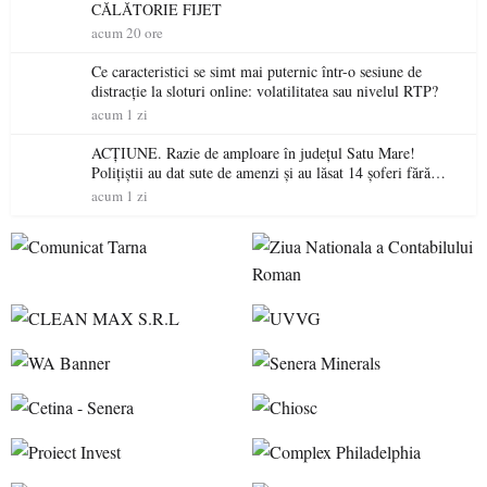
CĂLĂTORIE FIJET
acum 20 ore
Ce caracteristici se simt mai puternic într-o sesiune de
distracție la sloturi online: volatilitatea sau nivelul RTP?
acum 1 zi
ACȚIUNE. Razie de amploare în județul Satu Mare!
Polițiștii au dat sute de amenzi și au lăsat 14 șoferi fără
permis într-o singură zi
acum 1 zi