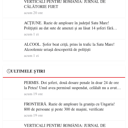
VERTICALI PENTRU ROMÂNIA: JURNAL DE
CĂLĂTORIE FIJET
acum 20 ore
ACȚIUNE. Razie de amploare în județul Satu Mare!
Polițiștii au dat sute de amenzi și au lăsat 14 șoferi fără
permis într-o singură zi
acum 1 zi
ALCOOL. Șofer beat criță, prins în trafic la Satu Mare!
Alcoolemie uriașă descoperită de polițiști
acum 1 zi
ULTIMELE ȘTIRI
PERMIS. Doi șoferi, două dosare penale în doar 24 de ore
la Petea! Unul avea permisul suspendat, celălalt nu a avut
niciodată permis
acum 19 ore
FRONTIERĂ. Razie de amploare la granița cu Ungaria!
800 de persoane și peste 300 de mașini, verificate
acum 19 ore
VERTICALI PENTRU ROMÂNIA: JURNAL DE