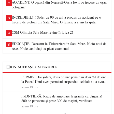
ACCIDENT. O oșancă din Negrești-Oaș a lovit pe trecere un oșan
2
octogenar
INCREDIBIL!!! Șofer de 90 de ani a produs un accident pe o
3
trecere de pietoni din Satu Mare. O femeie a ajuns la spital
CSM Olimpia Satu Mare revine în Liga 2!
4
EDUCAȚIE. Dezastru la Titluraziare în Satu Mare. Nicio notă de
5
zece, 90 de candidați au picat examenul
DIN ACEEAȘI CATEGORIE
PERMIS. Doi șoferi, două dosare penale în doar 24 de ore
la Petea! Unul avea permisul suspendat, celălalt nu a avut
niciodată permis
acum 19 ore
FRONTIERĂ. Razie de amploare la granița cu Ungaria!
800 de persoane și peste 300 de mașini, verificate
acum 19 ore