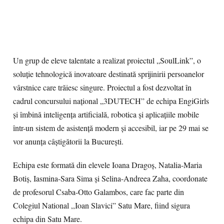
Un grup de eleve talentate a realizat proiectul „SoulLink”, o
soluție tehnologică inovatoare destinată sprijinirii persoanelor
vârstnice care trăiesc singure. Proiectul a fost dezvoltat în
cadrul concursului național „3DUTECH” de echipa EngiGirls
și îmbină inteligența artificială, robotica și aplicațiile mobile
într-un sistem de asistență modern și accesibil, iar pe 29 mai se
vor anunța câștigătorii la București.
Echipa este formată din elevele Ioana Dragoș, Natalia-Maria
Botiș, Iasmina-Sara Sima și Selina-Andreea Zaha, coordonate
de profesorul Csaba-Otto Galambos, care fac parte din
Colegiul National ,,Ioan Slavici” Satu Mare, fiind sigura
echipa din Satu Mare.