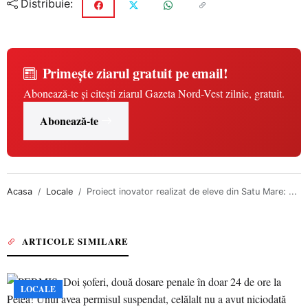
Distribuie:
Primește ziarul gratuit pe email!
Abonează-te și citești ziarul Gazeta Nord-Vest zilnic, gratuit.
Abonează-te
Acasa
Locale
Proiect inovator realizat de eleve din Satu Mare: ...
ARTICOLE SIMILARE
LOCALE