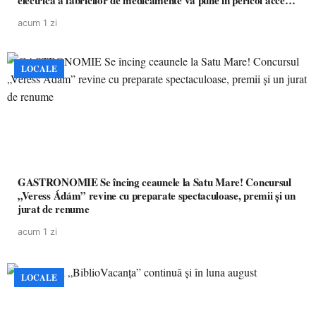
electrică a fabricilor de medicamente va pune în pericol accesul
pacienților la medicamente esențiale
acum 1 zi
LOCALE
GASTRONOMIE Se încing ceaunele la Satu Mare! Concursul
„Veress Ádám” revine cu preparate spectaculoase, premii și un
jurat de renume
acum 1 zi
LOCALE