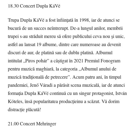
18.30 Concert Dupla KáVé
Trupa Dupla KáVé a fost înființată în 1998, iar de atunci se
bucură de un succes neîntrerupt. De-a lungul anilor, membrii
trupei s-au străduit mereu să ofere publicului ceva nou și unic,
astfel au lansat 19 albume, dintre care numeroase au devenit
discuri de aur, de platină sau de dublu platină. Albumul
intitulat „Piros pohár” a câștigat în 2021 Premiul Fonogram
pentru muzică maghiară, la categoria „Albumul anului de
muzică tradițională de petrecere”. Acum patru ani, în timpul
pandemiei, Jenő Váradi a părăsit scena muzicală, iar de atunci
formația Dupla KáVé continuă cu un singur protagonist, István
Köteles, însă popularitatea producţieinu a scăzut. Vă dorim
distracție plăcută!
21.00 Concert Mehringer