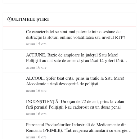
ULTIMELE ȘTIRI
Ce caracteristici se simt mai puternic într-o sesiune de
distracție la sloturi online: volatilitatea sau nivelul RTP?
acum 15 ore
ACȚIUNE. Razie de amploare în județul Satu Mare!
Polițiștii au dat sute de amenzi și au lăsat 14 șoferi fără
permis într-o singură zi
acum 16 ore
ALCOOL. Șofer beat criță, prins în trafic la Satu Mare!
Alcoolemie uriașă descoperită de polițiști
acum 16 ore
INCONȘTIENȚĂ. Un oșan de 72 de ani, prins la volan
fără permis! Polițiștii l-au cadorosit cu un dosar penal
acum 16 ore
Patronatul Producătorilor Industriali de Medicamente din
România (PRIMER): “Întreruperea alimentării cu energie
electrică a fabricilor de medicamente va pune în pericol
acum 16 ore