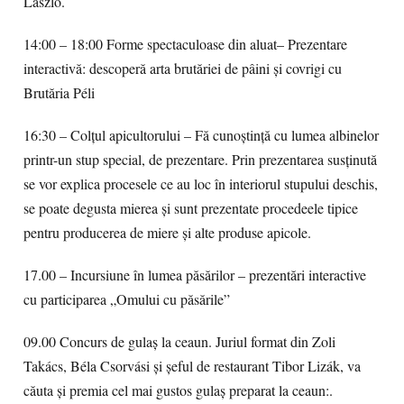
László.
14:00 – 18:00 Forme spectaculoase din aluat– Prezentare
interactivă: descoperă arta brutăriei de pâini şi covrigi cu
Brutăria Péli
16:30 – Colţul apicultorului – Fă cunoştinţă cu lumea albinelor
printr-un stup special, de prezentare. Prin prezentarea susţinută
se vor explica procesele ce au loc în interiorul stupului deschis,
se poate degusta mierea şi sunt prezentate procedeele tipice
pentru producerea de miere şi alte produse apicole.
17.00 – Incursiune în lumea păsărilor – prezentări interactive
cu participarea „Omului cu păsările”
09.00 Concurs de gulaş la ceaun. Juriul format din Zoli
Takács, Béla Csorvási şi şeful de restaurant Tibor Lizák, va
căuta şi premia cel mai gustos gulaş preparat la ceaun:.