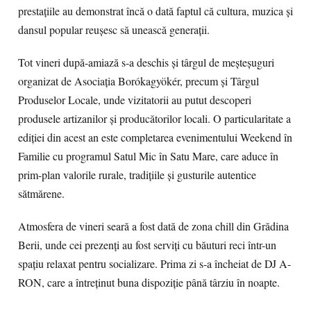
prestațiile au demonstrat încă o dată faptul că cultura, muzica și
dansul popular reușesc să unească generații.
Tot vineri după-amiază s-a deschis și târgul de meșteșuguri
organizat de Asociația Borókagyökér, precum și Târgul
Produselor Locale, unde vizitatorii au putut descoperi
produsele artizanilor și producătorilor locali. O particularitate a
ediției din acest an este completarea evenimentului Weekend în
Familie cu programul Satul Mic în Satu Mare, care aduce în
prim-plan valorile rurale, tradițiile și gusturile autentice
sătmărene.
Atmosfera de vineri seară a fost dată de zona chill din Grădina
Berii, unde cei prezenți au fost serviți cu băuturi reci într-un
spațiu relaxat pentru socializare. Prima zi s-a încheiat de DJ A-
RON, care a întreținut buna dispoziție până târziu în noapte.