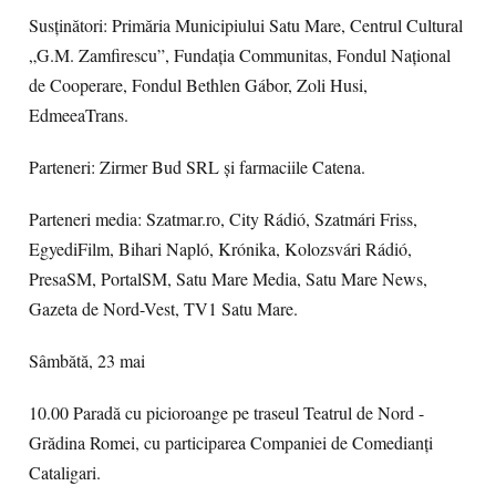
Susținători: Primăria Municipiului Satu Mare, Centrul Cultural
„G.M. Zamfirescu”, Fundația Communitas, Fondul Național
de Cooperare, Fondul Bethlen Gábor, Zoli Husi,
EdmeeaTrans.
Parteneri: Zirmer Bud SRL și farmaciile Catena.
Parteneri media: Szatmar.ro, City Rádió, Szatmári Friss,
EgyediFilm, Bihari Napló, Krónika, Kolozsvári Rádió,
PresaSM, PortalSM, Satu Mare Media, Satu Mare News,
Gazeta de Nord-Vest, TV1 Satu Mare.
Sâmbătă, 23 mai
10.00 Paradă cu picioroange pe traseul Teatrul de Nord -
Grădina Romei, cu participarea Companiei de Comedianţi
Cataligari.