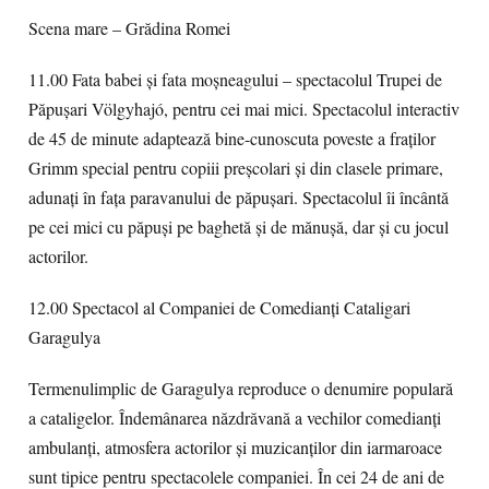
Scena mare – Grădina Romei
11.00 Fata babei şi fata moşneagului – spectacolul Trupei de
Păpuşari Völgyhajó, pentru cei mai mici. Spectacolul interactiv
de 45 de minute adaptează bine-cunoscuta poveste a fraților
Grimm special pentru copiii preșcolari și din clasele primare,
adunați în faţa paravanului de păpușari. Spectacolul îi încântă
pe cei mici cu păpuși pe baghetă și de mănușă, dar și cu jocul
actorilor.
12.00 Spectacol al Companiei de Comedianţi Cataligari
Garagulya
Termenulimplic de Garagulya reproduce o denumire populară
a cataligelor. Îndemânarea năzdrăvană a vechilor comedianţi
ambulanţi, atmosfera actorilor şi muzicanţilor din iarmaroace
sunt tipice pentru spectacolele companiei. În cei 24 de ani de