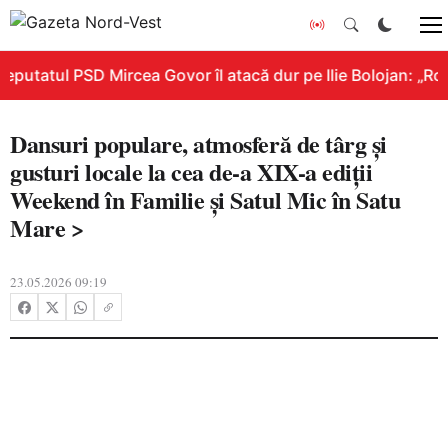
putatul PSD Mircea Govor îl atacă dur pe Ilie Bolojan: „Româ
Dansuri populare, atmosferă de târg și
gusturi locale la cea de-a XIX-a ediții
Weekend în Familie și Satul Mic în Satu
Mare >
23.05.2026 09:19