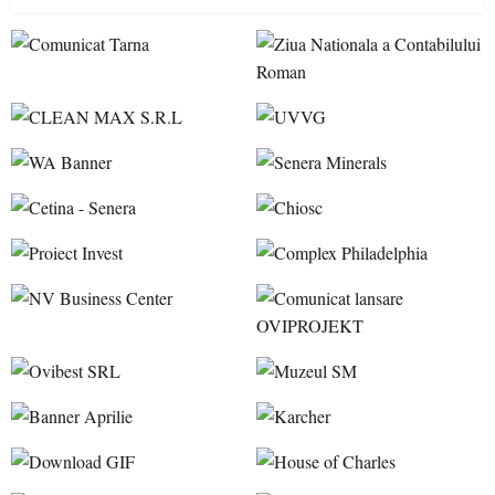
accesul pacienților la medicamente esențiale