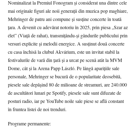
Nominalizat la Premiul Fonogram și considerat una dintre cele
mai originale figuri ale noii generații din muzica pop maghiare,
Mehringer de patru ani compune și susține concerte în toată
țara. A devenit cu adevărat notoriu în 2025, prin piesa „Szar az
élet” (Viață de rahat), transmițându-și gândurile publicului prin
versuri explicite și melodii energice. A susținut două concerte
cu casa închisă la clubul Akvárium, este un invitat stabil la
festivalurile de vară din țară și a urcat pe scenă atât la MVM
Dome, cât și la Arena Papp László. Pe lângă aparițiile sale
personale, Mehringer se bucură de o popularitate deosebită,
piesele sale depășind 80 de milioane de streamuri, are 240.000
de ascultători lunari pe Spotify, piesele sale sunt difuzate de
posturi radio, iar pe YouTube noile sale piese se află constant
în fruntea listei de noi trenduri.
Programe permanente: