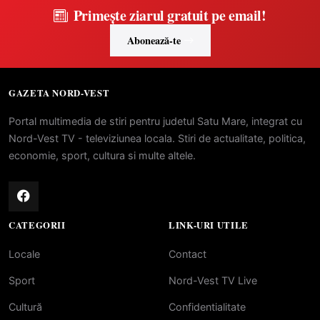
Primește ziarul gratuit pe email!
Abonează-te
GAZETA NORD-VEST
Portal multimedia de stiri pentru judetul Satu Mare, integrat cu
Nord-Vest TV - televiziunea locala. Stiri de actualitate, politica,
economie, sport, cultura si multe altele.
CATEGORII
LINK-URI UTILE
Locale
Contact
Sport
Nord-Vest TV Live
Cultură
Confidentialitate