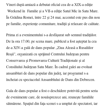
Vineri după-amiază a debutat oficial cea de-a XIX-a ediție
Weekend în Familie și a VII-a ediție Satul Mic în Satu Mare.
În Grădina Romei, între 22 și 24 mai, accentul este pus din nou
pe familie, experiențe comunitare, tradiții și relaxare de calitate.
Prima zi a evenimentului s-a desfășurat sub semnul tradițiilor.
De la ora 17.00, pe scena mare, publicul a fost așteptat la cea
de-a XIV-a gală de dans popular „Ziua Aleasă a Rusaliilor
Roșii”, organizată cu sprijinul Centrului Județean pentru
Conservarea și Promovarea Culturii Tradiționale și al
Consiliului Județean Satu Mare. În cadrul galei au evoluat
ansambluri de dans popular din județ, iar programul s-a
încheiat cu spectacolul Ansamblului de Dans din Debrecen.
Gala de dans popular a fost o deschidere potrivită pentru seria
de evenimente care, de nouăsprezece ani, reunește familiile
sătmărene. Spațiul din fața scenei s-a umplut de spectatori, iar