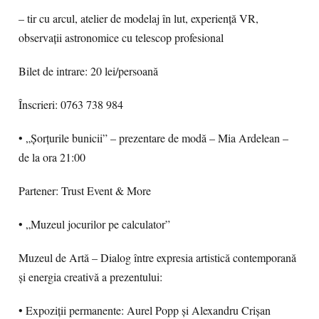
– tir cu arcul, atelier de modelaj în lut, experiență VR,
observații astronomice cu telescop profesional
Bilet de intrare: 20 lei/persoană
Înscrieri: 0763 738 984
• „Șorțurile bunicii” – prezentare de modă – Mia Ardelean –
de la ora 21:00
Partener: Trust Event & More
• „Muzeul jocurilor pe calculator”
Muzeul de Artă – Dialog între expresia artistică contemporană
și energia creativă a prezentului:
• Expoziții permanente: Aurel Popp și Alexandru Crișan