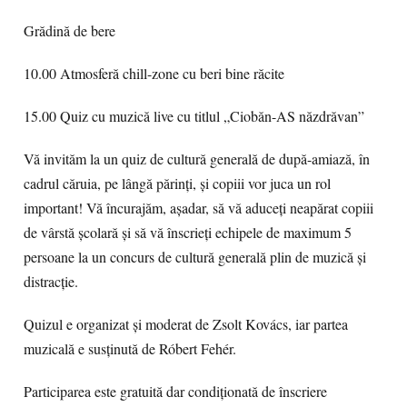
Grădină de bere
10.00 Atmosferă chill-zone cu beri bine răcite
15.00 Quiz cu muzică live cu titlul „Ciobăn-AS năzdrăvan”
Vă invităm la un quiz de cultură generală de după-amiază, în
cadrul căruia, pe lângă părinți, și copiii vor juca un rol
important! Vă încurajăm, așadar, să vă aduceți neapărat copiii
de vârstă școlară și să vă înscrieți echipele de maximum 5
persoane la un concurs de cultură generală plin de muzică și
distracție.
Quizul e organizat şi moderat de Zsolt Kovács, iar partea
muzicală e susţinută de Róbert Fehér.
Participarea este gratuită dar condiţionată de înscriere