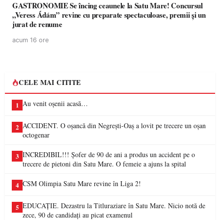
GASTRONOMIE Se încing ceaunele la Satu Mare! Concursul
„Veress Ádám” revine cu preparate spectaculoase, premii și un
jurat de renume
acum 16 ore
CELE MAI CITITE
Au venit oșenii acasă…
1
ACCIDENT. O oșancă din Negrești-Oaș a lovit pe trecere un oșan
2
octogenar
INCREDIBIL!!! Șofer de 90 de ani a produs un accident pe o
3
trecere de pietoni din Satu Mare. O femeie a ajuns la spital
CSM Olimpia Satu Mare revine în Liga 2!
4
EDUCAȚIE. Dezastru la Titluraziare în Satu Mare. Nicio notă de
5
zece, 90 de candidați au picat examenul