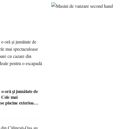
 o oră și jumătate de
 Cele mai
se piscine exterioare
n Maramureș, ideale
scapadă de vară