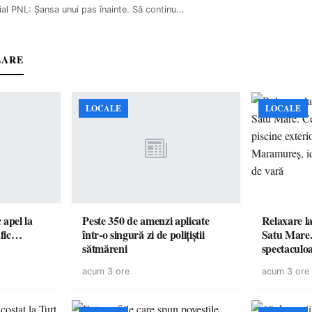
ial PNL: Șansa unui pas înainte. Să continu...
LARE
LOCALE
LOCALE
c apel la
Peste 350 de amenzi aplicate
Relaxare la
te în trafic…
într-o singură zi de polițiștii
Satu Mare.
sătmăreni
spectaculoa
cu cazare di
acum 3 ore
acum 3 ore
pentru o e