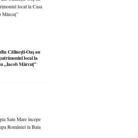
 din Călinești-Oaș au
patrimoniul local la
u „Iacob Mărcuț”