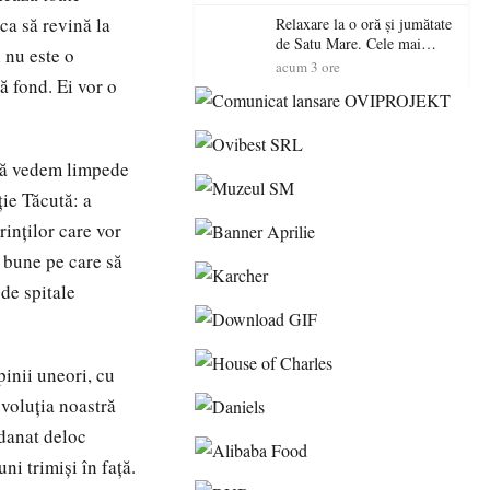
 ca să revină la
Relaxare la o oră și jumătate
de Satu Mare. Cele mai
i nu este o
spectaculoase piscine
acum 3 ore
exterioare cu cazare din
 fond. Ei vor o
Maramureș, ideale pentru o
escapadă de vară
 să vedem limpede
ție Tăcută: a
rinților care vor
i bune pe care să
 de spitale
pinii uneori, cu
evoluția noastră
danat deloc
i trimiși în față.