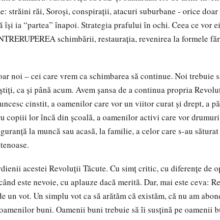
: străini răi, Soroși, conspirații, atacuri suburbane - orice doar
ă își ia “partea” înapoi. Strategia prafului în ochi. Ceea ce vor e
NTRERUPEREA schimbării, restaurația, revenirea la formele fără
doar noi – cei care vrem ca schimbarea să continue. Noi trebuie
iștiți, ca și până acum. Avem șansa de a continua propria Revolu
cesc cinstit, a oamenilor care vor un viitor curat și drept, a pă
ru copiii lor încă din școală, a oamenilor activi care vor drumur
guranță la muncă sau acasă, la familie, a celor care s-au săturat
etenoase.
dienii acestei Revoluții Tăcute. Cu simț critic, cu diferențe de o
când este nevoie, cu aplauze dacă merită. Dar, mai este ceva: R
e un vot. Un simplu vot ca să arătăm că existăm, că nu am abon
oamenilor buni. Oamenii buni trebuie să îi susțină pe oamenii bun