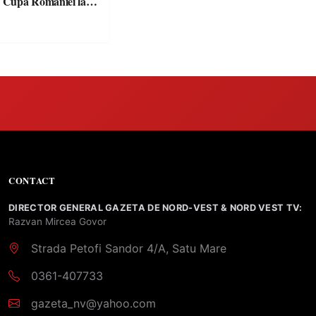
n Cupa României la
CONTACT
DIRECTOR GENERAL GAZETA DE NORD-VEST & NORD VEST TV:
Razvan Mircea Govor
Strada Petofi Sandor 4/A, Satu Mare
0361-407733
gazeta_nv@yahoo.com