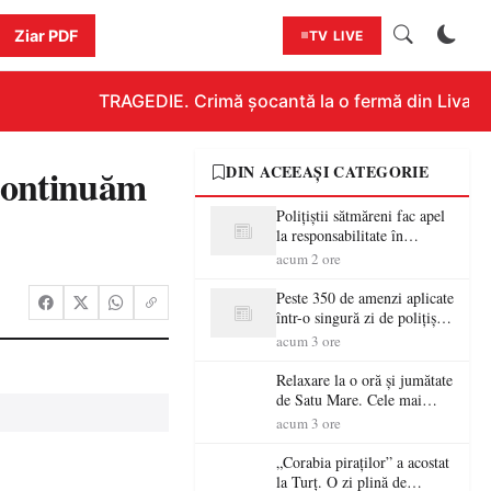
Ziar PDF
TV LIVE
TRAGEDIE. Crimă șocantă la o fermă din Livada!!!
 continuăm
DIN ACEEAȘI CATEGORIE
Polițiștii sătmăreni fac apel
la responsabilitate în
trafic…
acum 2 ore
Peste 350 de amenzi aplicate
într-o singură zi de polițiștii
sătmăreni
acum 3 ore
Relaxare la o oră și jumătate
de Satu Mare. Cele mai
spectaculoase piscine
acum 3 ore
exterioare cu cazare din
Maramureș, ideale pentru o
„Corabia piraților” a acostat
escapadă de vară
la Turț. O zi plină de