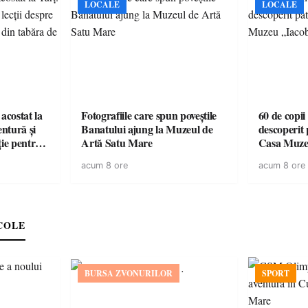
LOCALE
LOCALE
acostat la
Fotografiile care spun poveștile
60 de copii
entură și
Banatului ajung la Muzeul de
descoperit 
ție pentru
Artă Satu Mare
Casa Muze
vară
acum 8 ore
acum 8 ore
COLE
BURSA ZVONURILOR
SPORT