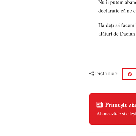
Nu îi putem abando
declarație că ne 
Haideți să facem 
alături de Dacian
Distribuie:
Primește zia
Abonează-te și citeșt