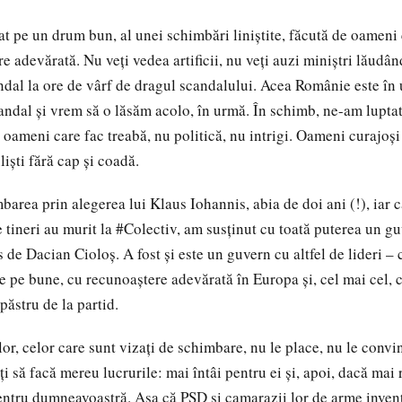
t pe un drum bun, al unei schimbări liniștite, făcută de oamen
ire adevărată. Nu veți vedea artificii, nu veți auzi miniștri lăudân
ndal la ore de vârf de dragul scandalului. Acea Românie este în
candal și vrem să o lăsăm acolo, în urmă. În schimb, ne-am lupt
 oameni care fac treabă, nu politică, nu intrigi. Oameni curajoș
iști fără cap și coadă.
area prin alegerea lui Klaus Iohannis, abia de doi ani (!), iar 
e tineri au murit la #Colectiv, am susținut cu toată puterea un g
de Dacian Cioloș. A fost și este un guvern cu altfel de lideri – 
e pe bune, cu recunoaștere adevărată în Europa și, cel mai cel, c
păstru de la partid.
 lor, celor care sunt vizați de schimbare, nu le place, nu le conv
ți să facă mereu lucrurile: mai întâi pentru ei și, apoi, dacă mai
ntru dumneavoastră. Așa că PSD și camarazii lor de arme inven