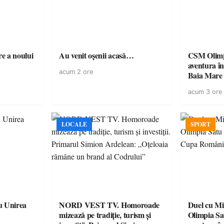
e a noului
Au venit oșenii acasă…
CSM Olimp
aventura în Cupa României la
acum 2 ore
Baia Mare
acum 3 ore
LOCALE
SPORT
u Unirea
NORD VEST TV. Homoroade
Duel cu Mi
mizează pe tradiție, turism și
Olimpia Sa