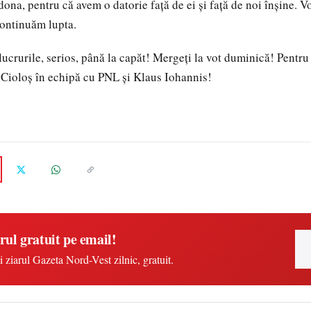
na, pentru că avem o datorie față de ei și față de noi înșine. Vo
continuăm lupta.
lucrurile, serios, până la capăt! Mergeți la vot duminică! Pentr
 Cioloș în echipă cu PNL și Klaus Iohannis!
rul gratuit pe email!
i ziarul Gazeta Nord-Vest zilnic, gratuit.