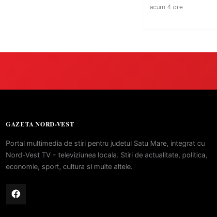
acum 4 ore
GAZETA NORD-VEST
Portal multimedia de stiri pentru judetul Satu Mare, integrat cu
Nord-Vest TV - televiziunea locala. Stiri de actualitate, politica,
economie, sport, cultura si multe altele.