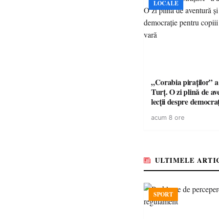
LOCALE
„Corabia piraților” a 
Turț. O zi plină de av
lecții despre democra
copiii din tabăra de 
acum 8 ore
ULTIMELE ARTI
SPORT