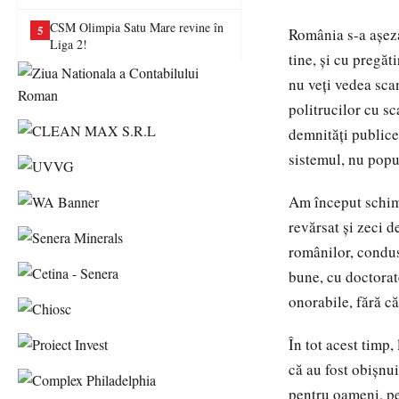
va juca în Liga a II-a
CSM Olimpia Satu Mare revine în
5
România s-a așeza
Liga 2!
tine, și cu pregăt
nu veți vedea sca
politrucilor cu s
demnități publice
sistemul, nu popul
Am început schimb
revărsat și zeci d
românilor, condus 
bune, cu doctorat
onorabile, fără că
În tot acest timp,
că au fost obișnui
pentru oameni, pe