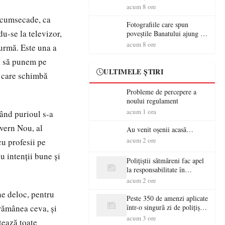
aventură și lecții despre
acum 8 ore
democrație pentru copiii din
i cumsecade, ca
tabăra de vară
Fotografiile care spun
du-se la televizor,
poveștile Banatului ajung la
Muzeul de Artă Satu Mare
acum 8 ore
 urmă. Este una a
at să punem pe
ULTIMELE ȘTIRI
i care schimbă
Probleme de percepere a
noului regulament
acum 1 ora
când purioul s-a
uvern Nou, al
Au venit oșenii acasă…
acum 2 ore
cu profesii pe
u intenții bune și
Polițiștii sătmăreni fac apel
la responsabilitate în
trafic…
acum 2 ore
ine deloc, pentru
Peste 350 de amenzi aplicate
 rămânea ceva, și
într-o singură zi de polițiștii
sătmăreni
acum 3 ore
tează toate