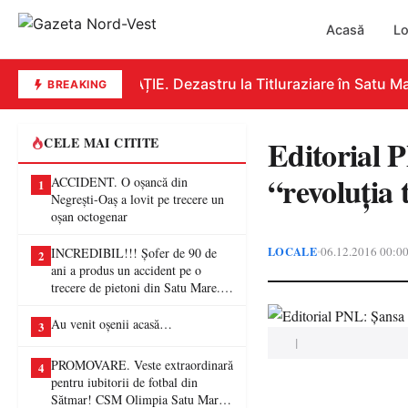
Acasă
Lo
EDUCAȚIE. Dezastru la Titluraziare în Satu Mare
BREAKING
Editorial 
CELE MAI CITITE
“revoluția 
ACCIDENT. O oșancă din
1
Negrești-Oaș a lovit pe trecere un
oșan octogenar
LOCALE
06.12.2016 00:0
•
INCREDIBIL!!! Șofer de 90 de
2
ani a produs un accident pe o
trecere de pietoni din Satu Mare. O
femeie a ajuns la spital
Au venit oșenii acasă…
3
|
PROMOVARE. Veste extraordinară
4
pentru iubitorii de fotbal din
Sătmar! CSM Olimpia Satu Mare