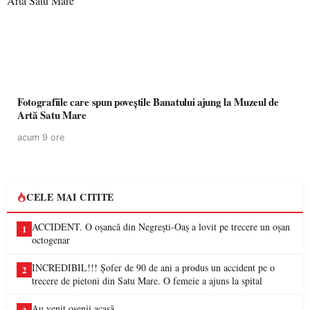
Fotografiile care spun poveștile Banatului ajung la Muzeul de
Artă Satu Mare
acum 9 ore
CELE MAI CITITE
ACCIDENT. O oșancă din Negrești-Oaș a lovit pe trecere un oșan
1
octogenar
INCREDIBIL!!! Șofer de 90 de ani a produs un accident pe o
2
trecere de pietoni din Satu Mare. O femeie a ajuns la spital
Au venit oșenii acasă…