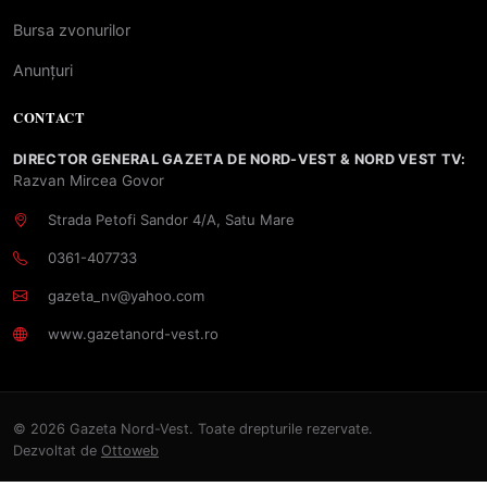
Bursa zvonurilor
Anunțuri
CONTACT
DIRECTOR GENERAL GAZETA DE NORD-VEST & NORD VEST TV:
Razvan Mircea Govor
Strada Petofi Sandor 4/A, Satu Mare
0361-407733
gazeta_nv@yahoo.com
www.gazetanord-vest.ro
© 2026 Gazeta Nord-Vest. Toate drepturile rezervate.
Dezvoltat de
Ottoweb