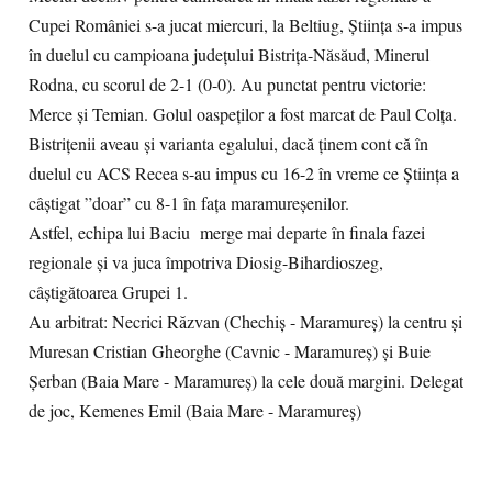
Cupei României s-a jucat miercuri, la Beltiug, Știința s-a impus
în duelul cu campioana județului Bistrița-Năsăud, Minerul
Rodna, cu scorul de 2-1 (0-0). Au punctat pentru victorie:
Merce şi Temian. Golul oaspeţilor a fost marcat de Paul Colţa.
Bistrițenii aveau și varianta egalului, dacă ținem cont că în
duelul cu ACS Recea s-au impus cu 16-2 în vreme ce Știința a
câștigat ”doar” cu 8-1 în fața maramureșenilor.
Astfel, echipa lui Baciu merge mai departe în finala fazei
regionale şi va juca împotriva Diosig-Bihardioszeg,
câştigătoarea Grupei 1.
Au arbitrat: Necrici Răzvan (Chechiş - Maramureş) la centru și
Muresan Cristian Gheorghe (Cavnic - Maramureş) și Buie
Șerban (Baia Mare - Maramureş) la cele două margini. Delegat
de joc, Kemenes Emil (Baia Mare - Maramureş)