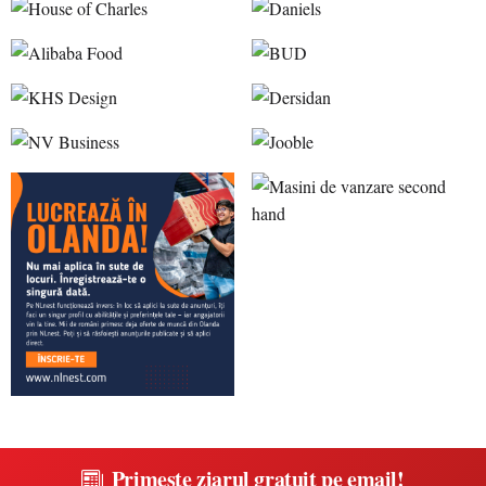
Primește ziarul gratuit pe email!