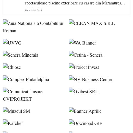
spectaculoase piscine exterioare cu cazare din Maramureș,
ideale pentru o escapadă de vară
acum 5 ore