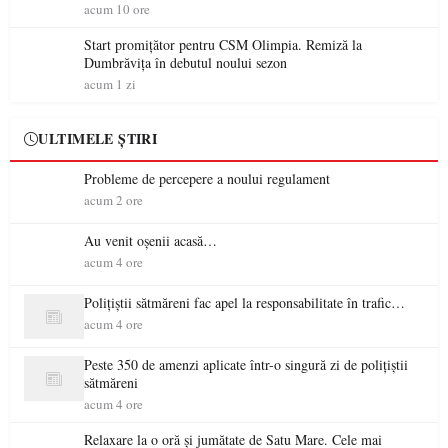
acum 10 ore
Start promițător pentru CSM Olimpia. Remiză la
Dumbrăvița în debutul noului sezon
acum 1 zi
ULTIMELE ȘTIRI
Probleme de percepere a noului regulament
acum 2 ore
Au venit oșenii acasă…
acum 4 ore
Polițiștii sătmăreni fac apel la responsabilitate în trafic…
acum 4 ore
Peste 350 de amenzi aplicate într-o singură zi de polițiștii
sătmăreni
acum 4 ore
Relaxare la o oră și jumătate de Satu Mare. Cele mai