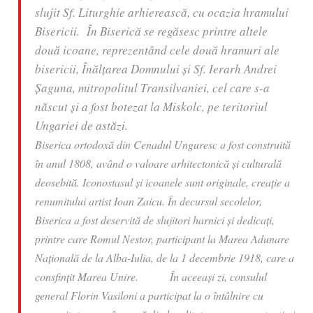
slujit Sf. Liturghie arhierească, cu ocazia hramului
Bisericii. În Biserică se regăsesc printre altele
două icoane, reprezentând cele două hramuri ale
bisericii, Înălţarea Domnului şi Sf. Ierarh Andrei
Şaguna, mitropolitul Transilvaniei, cel care s-a
născut şi a fost botezat la Miskolc, pe teritoriul
Ungariei de astăzi.
Biserica ortodoxă din Cenadul Unguresc a fost construită
în anul 1808, având o valoare arhitectonică şi culturală
deosebită. Iconostasul şi icoanele sunt originale, creaţie a
renumitului artist Ioan Zaicu. În decursul secolelor,
Biserica a fost deservită de slujitori harnici și dedicați,
printre care Romul Nestor, participant la Marea Adunare
Națională de la Alba-Iulia, de la 1 decembrie 1918, care a
consfințit Marea Unire. În aceeaşi zi, consulul
general Florin Vasiloni a participat la o întâlnire cu