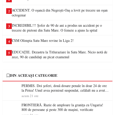
ACCIDENT. O oșancă din Negrești-Oaș a lovit pe trecere un oșan
2
octogenar
INCREDIBIL!!! Șofer de 90 de ani a produs un accident pe o
3
trecere de pietoni din Satu Mare. O femeie a ajuns la spital
CSM Olimpia Satu Mare revine în Liga 2!
4
EDUCAȚIE. Dezastru la Titluraziare în Satu Mare. Nicio notă de
5
zece, 90 de candidați au picat examenul
DIN ACEEAȘI CATEGORIE
PERMIS. Doi șoferi, două dosare penale în doar 24 de ore
la Petea! Unul avea permisul suspendat, celălalt nu a avut
niciodată permis
acum 21 ore
FRONTIERĂ. Razie de amploare la granița cu Ungaria!
800 de persoane și peste 300 de mașini, verificate