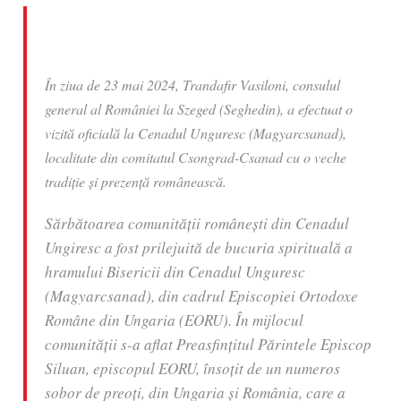
În ziua de 23 mai 2024, Trandafir Vasiloni, consulul
general al României la Szeged (Seghedin), a efectuat o
vizită oficială la Cenadul Unguresc (Magyarcsanad),
localitate din comitatul Csongrad-Csanad cu o veche
tradiţie şi prezenţă românească.
Sărbătoarea comunității românești din Cenadul
Ungiresc a fost prilejuită de bucuria spirituală a
hramului Bisericii din Cenadul Unguresc
(Magyarcsanad), din cadrul Episcopiei Ortodoxe
Române din Ungaria (EORU). În mijlocul
comunității s-a aflat Preasfințitul Părintele Episcop
Siluan, episcopul EORU, însoţit de un numeros
sobor de preoţi, din Ungaria și România, care a