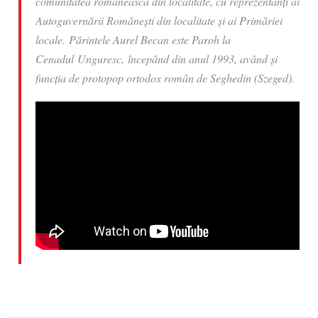
comunitatea românească din localitate, cu reprezentanți ai
Autoguvernării Românești din localitate și ai Primăriei
locale. Părintele Aurel Becan este Paroh la
Cenadul Unguresc, începând din anul 1993, având și
funcția de protopop ortodox român de Seghedin (Szeged).