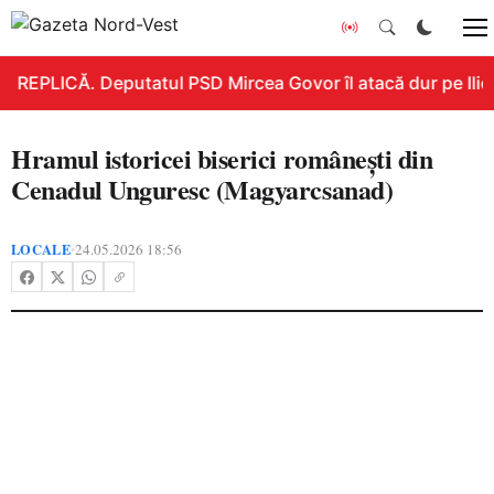
REPLICĂ. Deputatul PSD Mircea Govor îl atacă dur pe Ilie B
Hramul istoricei biserici românești din
Cenadul Unguresc (Magyarcsanad)
LOCALE
24.05.2026 18:56
•