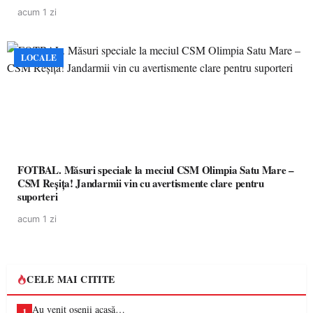
de învățământ preuniversitar, finanțat prin PNRR
acum 1 zi
LOCALE
FOTBAL. Măsuri speciale la meciul CSM Olimpia Satu Mare –
CSM Reșița! Jandarmii vin cu avertismente clare pentru
suporteri
acum 1 zi
CELE MAI CITITE
Au venit oșenii acasă…
1