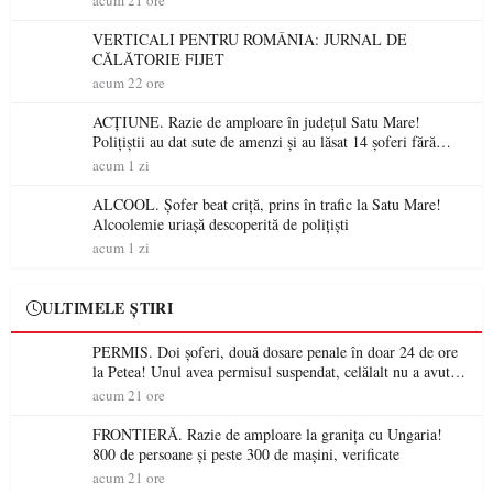
acum 21 ore
VERTICALI PENTRU ROMÂNIA: JURNAL DE
CĂLĂTORIE FIJET
acum 22 ore
ACȚIUNE. Razie de amploare în județul Satu Mare!
Polițiștii au dat sute de amenzi și au lăsat 14 șoferi fără
permis într-o singură zi
acum 1 zi
ALCOOL. Șofer beat criță, prins în trafic la Satu Mare!
Alcoolemie uriașă descoperită de polițiști
acum 1 zi
ULTIMELE ȘTIRI
PERMIS. Doi șoferi, două dosare penale în doar 24 de ore
la Petea! Unul avea permisul suspendat, celălalt nu a avut
niciodată permis
acum 21 ore
FRONTIERĂ. Razie de amploare la granița cu Ungaria!
800 de persoane și peste 300 de mașini, verificate
acum 21 ore