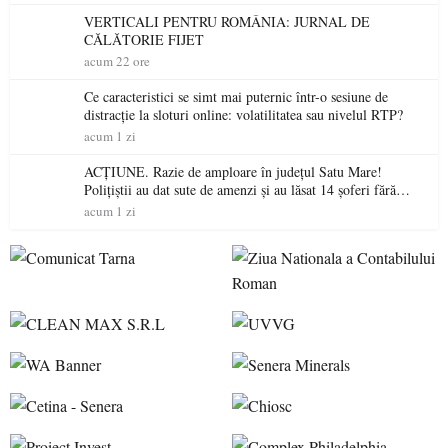
VERTICALI PENTRU ROMÂNIA: JURNAL DE
CĂLĂTORIE FIJET
acum 22 ore
Ce caracteristici se simt mai puternic într-o sesiune de
distracție la sloturi online: volatilitatea sau nivelul RTP?
acum 1 zi
ACȚIUNE. Razie de amploare în județul Satu Mare!
Polițiștii au dat sute de amenzi și au lăsat 14 șoferi fără
permis într-o singură zi
acum 1 zi