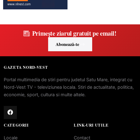
Primește ziarul gratuit pe email!
Abonează-te
GAZETA NORD-VEST
Portal multimedia de stiri pentru judetul Satu Mare, integrat cu
Nord-Vest TV - televiziunea locala. Stiri de actualitate, politica,
economie, sport, cultura si multe altele.
CATEGORII
LINK-URI UTILE
Locale
Contact