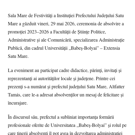
Sala Mare de Festivități a Instituției Prefectului Județului Satu
Mare a găzduit vineri, 29 mai 2026, ceremonia de absolvire a
promoției 2023–2026 a Facultății de Științe Politice,
Administrative și ale Comunicării, specializarea Administrație
Publică, din cadrul Universității „Babeș-Bolyai” – Extensia
Satu Mare.
La eveniment au participat cadre didactice, părinți, invitați și
reprezentanți ai autorităților locale și județene. Printre cei
prezenți s-a numărat și prefectul județului Satu Mare, Altfatter
Tamás, care le-a adresat absolvenților un mesaj de felicitare și
încurajare.
În discursul său, prefectul a subliniat importanța formării
profesionale oferite de Universitatea „Babeș-Bolyai” și rolul pe
care tinerii absolvenți îl pot avea în dezvoltarea administrației