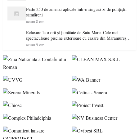
Peste 350 de amenzi aplicate într-o singură zi de polițiștii
sătmăreni
acum 8 ore
Relaxare la o oră și jumătate de Satu Mare. Cele mai
spectaculoase piscine exterioare cu cazare din Maramureș,
ideale pentru o escapadă de vară
acum 9 ore