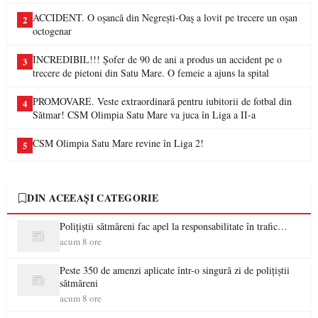
ACCIDENT. O oșancă din Negrești-Oaș a lovit pe trecere un oșan
2
octogenar
INCREDIBIL!!! Șofer de 90 de ani a produs un accident pe o
3
trecere de pietoni din Satu Mare. O femeie a ajuns la spital
PROMOVARE. Veste extraordinară pentru iubitorii de fotbal din
4
Sătmar! CSM Olimpia Satu Mare va juca în Liga a II-a
CSM Olimpia Satu Mare revine în Liga 2!
5
DIN ACEEAȘI CATEGORIE
Polițiștii sătmăreni fac apel la responsabilitate în trafic…
acum 8 ore
Peste 350 de amenzi aplicate într-o singură zi de polițiștii
sătmăreni
acum 8 ore