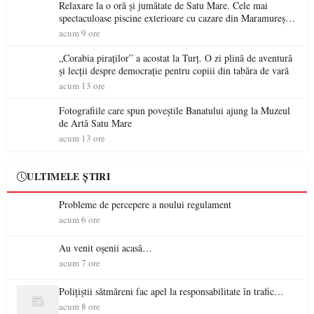
Relaxare la o oră și jumătate de Satu Mare. Cele mai
spectaculoase piscine exterioare cu cazare din Maramureș,
ideale pentru o escapadă de vară
acum 9 ore
„Corabia piraților” a acostat la Turț. O zi plină de aventură
și lecții despre democrație pentru copiii din tabăra de vară
acum 13 ore
Fotografiile care spun poveștile Banatului ajung la Muzeul
de Artă Satu Mare
acum 13 ore
ULTIMELE ȘTIRI
Probleme de percepere a noului regulament
acum 6 ore
Au venit oșenii acasă…
acum 7 ore
Polițiștii sătmăreni fac apel la responsabilitate în trafic…
acum 8 ore