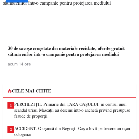
30 de sacoșe croșetate din materiale reciclate, oferite gratuit
sătmărenilor într-o campanie pentru protejarea mediului
acum 14 ore
CELE MAI CITITE
PERCHEZIȚII. Primărie din ȚARA OAȘULUI, în centrul unui
1
scandal uriaș. Mascații au descins într-o anchetă privind presupuse
fraude de proporții
ACCIDENT. O oșancă din Negrești-Oaș a lovit pe trecere un oșan
2
octogenar