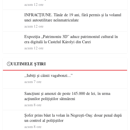
militare ale României a devenit o controversă diplomatică
acum 12 ore
europeană ( partea a II-a)
INFRACȚIUNE. Tânăr de 19 ani, fără permis și la volanul
unei autoutilitare neînmatriculate
acum 12 ore
Expoziția „Patrimoniu 3D” aduce patrimoniul cultural în
era digitală la Castelul Károlyi din Carei
acum 12 ore
ULTIMELE ȘTIRI
,,Iubiți și câinii vagabonzi...”
acum 7 ore
Sancțiuni și amenzi de peste 145.000 de lei, în urma
acțiunilor polițiștilor sătmăreni
acum 8 ore
Șofer prins băut la volan în Negrești-Oaș: dosar penal după
un control al polițiștilor
acum 8 ore