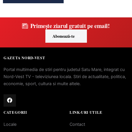
Primește ziarul gratuit pe email!
Abonează-te
GAZETA NORD-VEST
Portal multimedia de stiri pentru judetul Satu Mare, integrat cu
Nord-Vest TV - televiziunea locala. Stiri de actualitate, politica,
economie, sport, cultura si multe altele.
CATEGORII
LINK-URI UTILE
Locale
Contact