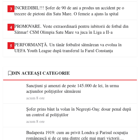
INCREDIBIL!!! Șofer de 90 de ani a produs un accident pe o
3
trecere de pietoni din Satu Mare. O femeie a ajuns la spital
PROMOVARE. Veste extraordinară pentru iubitorii de fotbal din
4
Sătmar! CSM Olimpia Satu Mare va juca în Liga a II-a
PERFORMANȚĂ. Un tânăr fotbalist sătmărean va evolua în
5
UEFA Youth League după transferul la Farul Constanța
DIN ACEEAȘI CATEGORIE
Sancțiuni și amenzi de peste 145.000 de lei, în urma
acțiunilor polițiștilor sătmăreni
acum 8 ore
Șofer prins băut la volan în Negrești-Oaș: dosar penal după
un control al polițiștilor
acum 8 ore
Budapesta 1919: cum au privit Londra și Parisul ocupația
românească și de ce una dintre cele mai mari victorii