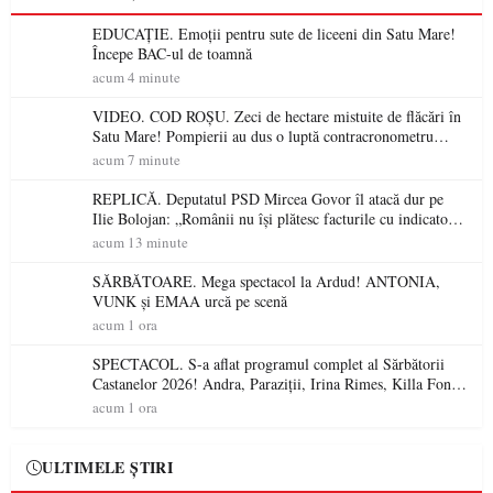
EDUCAȚIE. Emoții pentru sute de liceeni din Satu Mare!
Începe BAC-ul de toamnă
acum 4 minute
VIDEO. COD ROȘU. Zeci de hectare mistuite de flăcări în
Satu Mare! Pompierii au dus o luptă contracronometru
pentru a salva o pădure de la dezastru
acum 7 minute
REPLICĂ. Deputatul PSD Mircea Govor îl atacă dur pe
Ilie Bolojan: „Românii nu își plătesc facturile cu indicatori
economici”
acum 13 minute
SĂRBĂTOARE. Mega spectacol la Ardud! ANTONIA,
VUNK și EMAA urcă pe scenă
acum 1 ora
SPECTACOL. S-a aflat programul complet al Sărbătorii
Castanelor 2026! Andra, Paraziții, Irina Rimes, Killa Fonic,
Zdob și Zdub și Fuego vin la Baia Mare
acum 1 ora
ULTIMELE ȘTIRI