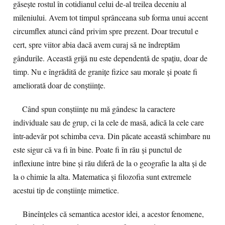
găsește rostul în cotidianul celui de-al treilea deceniu al
mileniului. Avem tot timpul sprânceana sub forma unui accent
circumflex atunci când privim spre prezent. Doar trecutul e
cert, spre viitor abia dacă avem curaj să ne îndreptăm
gândurile. Această grijă nu este dependentă de spațiu, doar de
timp. Nu e îngrădită de granițe fizice sau morale și poate fi
ameliorată doar de conștiințe.
Când spun conștiințe nu mă gândesc la caractere
individuale sau de grup, ci la cele de masă, adică la cele care
într-adevăr pot schimba ceva. Din păcate această schimbare nu
este sigur că va fi în bine. Poate fi în rău și punctul de
inflexiune între bine și rău diferă de la o geografie la alta și de
la o chimie la alta. Matematica și filozofia sunt extremele
acestui tip de conștiințe mimetice.
Bineînțeles că semantica acestor idei, a acestor fenomene,