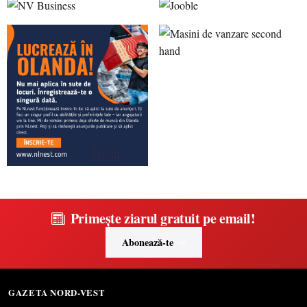
Primește ziarul gratuit pe email!
Abonează-te
GAZETA NORD-VEST