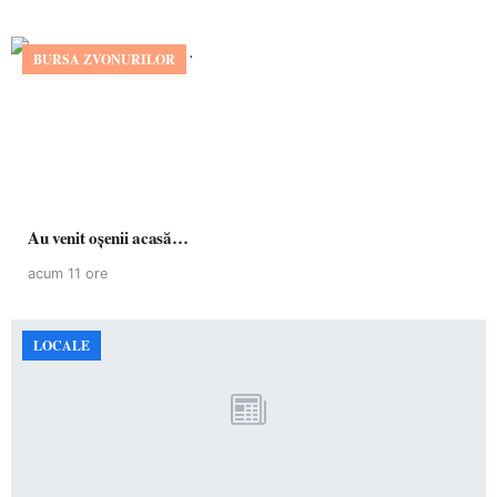
BURSA ZVONURILOR
Au venit oșenii acasă…
acum 11 ore
LOCALE