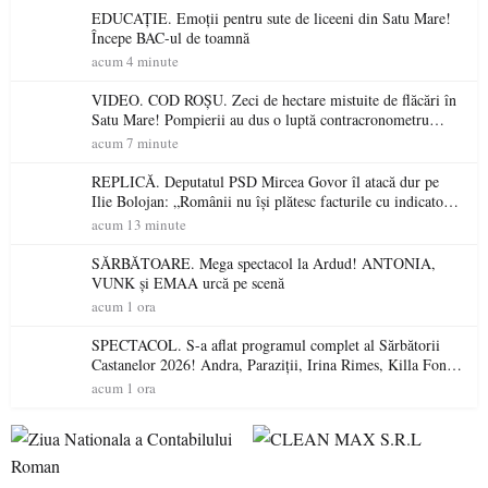
EDUCAȚIE. Emoții pentru sute de liceeni din Satu Mare!
Începe BAC-ul de toamnă
acum 4 minute
VIDEO. COD ROȘU. Zeci de hectare mistuite de flăcări în
Satu Mare! Pompierii au dus o luptă contracronometru
pentru a salva o pădure de la dezastru
acum 7 minute
REPLICĂ. Deputatul PSD Mircea Govor îl atacă dur pe
Ilie Bolojan: „Românii nu își plătesc facturile cu indicatori
economici”
acum 13 minute
SĂRBĂTOARE. Mega spectacol la Ardud! ANTONIA,
VUNK și EMAA urcă pe scenă
acum 1 ora
SPECTACOL. S-a aflat programul complet al Sărbătorii
Castanelor 2026! Andra, Paraziții, Irina Rimes, Killa Fonic,
Zdob și Zdub și Fuego vin la Baia Mare
acum 1 ora