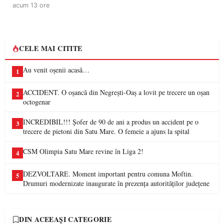
acum 13 ore
CELE MAI CITITE
Au venit oșenii acasă…
1
ACCIDENT. O oșancă din Negrești-Oaș a lovit pe trecere un oșan
2
octogenar
INCREDIBIL!!! Șofer de 90 de ani a produs un accident pe o
3
trecere de pietoni din Satu Mare. O femeie a ajuns la spital
CSM Olimpia Satu Mare revine în Liga 2!
4
DEZVOLTARE. Moment important pentru comuna Moftin.
5
Drumuri modernizate inaugurate în prezența autorităților județene
DIN ACEEAȘI CATEGORIE