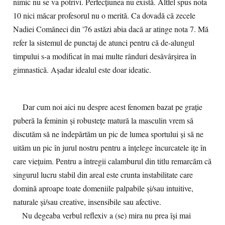
nimic nu se va potrivi. Perfecțiunea nu există. Altfel spus nota
10 nici măcar profesorul nu o merită. Ca dovadă că zecele
Nadiei Comăneci din '76 astăzi abia dacă ar atinge nota 7. Mă
refer la sistemul de punctaj de atunci pentru că de-alungul
timpului s-a modificat în mai multe rânduri desăvârșirea în
gimnastică. Așadar idealul este doar ideatic.
Dar cum noi aici nu despre acest fenomen bazat pe grație
puberă la feminin și robustețe matură la masculin vrem să
discutăm să ne îndepărtăm un pic de lumea sportului și să ne
uităm un pic în jurul nostru pentru a înțelege încurcatele ițe în
care viețuim. Pentru a întregii calamburul din titlu remarcăm că
singurul lucru stabil din areal este crunta instabilitate care
domină aproape toate domeniile palpabile și/sau intuitive,
naturale și/sau creative, insensibile sau afective.
Nu degeaba verbul reflexiv a (se) mira nu prea își mai