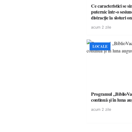
Ce caracteristici se s
puternic într-o sesiun
distracție la sloturi on
volatilitatea sau nive
acum 2 zile
LOCALE
Programul „BiblioVa
continuă și în luna a
acum 2 zile