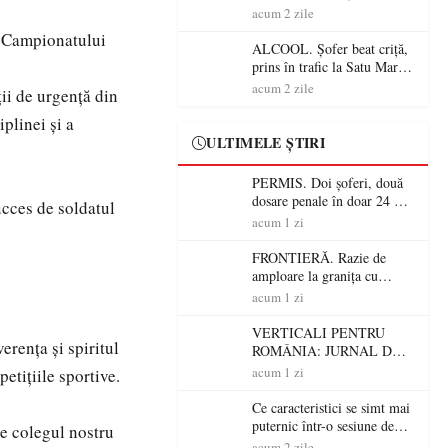
Mare! Polițiștii au dat sute
acum 2 zile
de amenzi și au lăsat 14
a Campionatului
șoferi fără permis într-o
ALCOOL. Șofer beat criță,
singură zi
prins în trafic la Satu Mare!
Alcoolemie uriașă
acum 2 zile
ii de urgență din
descoperită de polițiști
plinei și a
ULTIMELE ȘTIRI
PERMIS. Doi șoferi, două
dosare penale în doar 24 de
ucces de soldatul
ore la Petea! Unul avea
acum 1 zi
permisul suspendat, celălalt
nu a avut niciodată permis
FRONTIERĂ. Razie de
amploare la granița cu
Ungaria! 800 de persoane și
acum 1 zi
peste 300 de mașini,
verificate
VERTICALI PENTRU
rența și spiritul
ROMÂNIA: JURNAL DE
CĂLĂTORIE FIJET
acum 1 zi
petițiile sportive.
Ce caracteristici se simt mai
puternic într-o sesiune de
e colegul nostru
distracție la sloturi online:
acum 2 zile