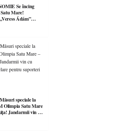
Se încing
a Satu Mare!
 „Veress Ádám”
preparate
se, premii și un jurat
suri speciale la
M Olimpia Satu Mare
ța! Jandarmii vin cu
e clare pentru