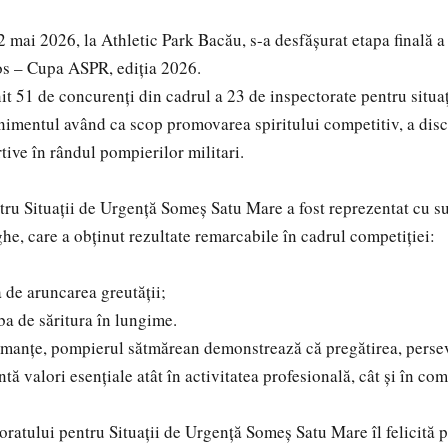
 mai 2026, la Athletic Park Bacău, s-a desfășurat etapa finală 
os – Cupa ASPR, ediția 2026.
it 51 de concurenți din cadrul a 23 de inspectorate pentru situaț
enimentul având ca scop promovarea spiritului competitiv, a disci
tive în rândul pompierilor militari.
tru Situații de Urgență Someș Satu Mare a fost reprezentat cu s
, care a obținut rezultate remarcabile în cadrul competiției:
a de aruncarea greutății;
ba de săritura în lungime.
rmanțe, pompierul sătmărean demonstrează că pregătirea, perseve
tă valori esențiale atât în activitatea profesională, cât și în com
atului pentru Situații de Urgență Someș Satu Mare îl felicită p