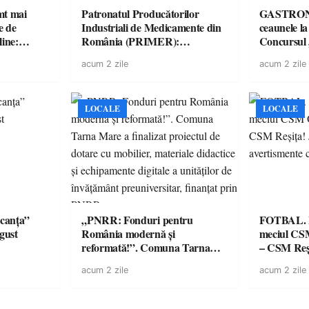
imt mai
Patronatul Producătorilor
GASTRONOMIE 
e de
Industriali de Medicamente din
ceaunele l
line:
România (PRIMER):
Concursul
lul RTP?
“Întreruperea alimentării cu
revine cu 
acum 2 zile
acum 2 zile
energie electrică a fabricilor de
spectaculoa
medicamente va pune în pericol
de renume
accesul pacienților la
medicamente esențiale
LOCALE
LOCALE
canța”
„PNRR: Fonduri pentru
FOTBAL. Mă
ugust
România modernă și
meciul CS
reformată!”. Comuna Tarna
– CSM Reși
Mare a finalizat proiectul de
avertisment
acum 2 zile
acum 2 zile
dotare cu mobilier, materiale
suporteri
didactice și echipamente digitale
a unităților de învățământ