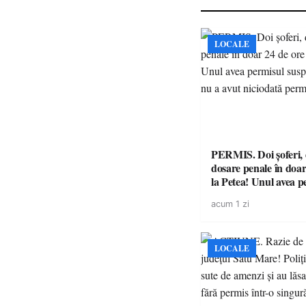
LOCALE
PERMIS. Doi șoferi,
dosare penale în doar
la Petea! Unul avea p
suspendat, celălalt nu
acum 1 zi
niciodată permis
LOCALE