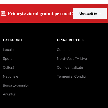
preuniversitar, finanțat prin
PNRR
Primește ziarul gratuit pe email!
Abonează-te
CATEGORII
LINK-URI UTILE
Locale
Contact
Sport
Nord-Vest TV Live
Cultură
Confidentialitate
Naționale
Termeni si Conditii
Bursa zvonurilor
Anunțuri