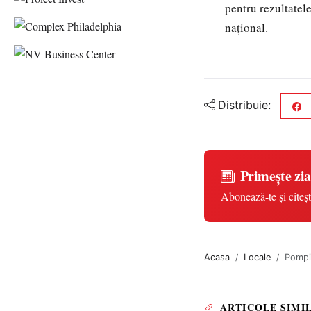
pentru rezultatele
național.
Distribuie:
Primește zia
Abonează-te și citeșt
Acasa
Locale
Pompie
ARTICOLE SIMI