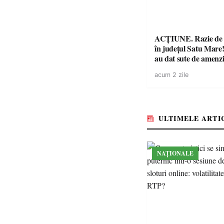
ACȚIUNE. Razie de 
în județul Satu Mare! P
au dat sute de amenzi 
14 șoferi fără permis 
acum 2 zile
singură zi
ULTIMELE ARTI
NAȚIONALE