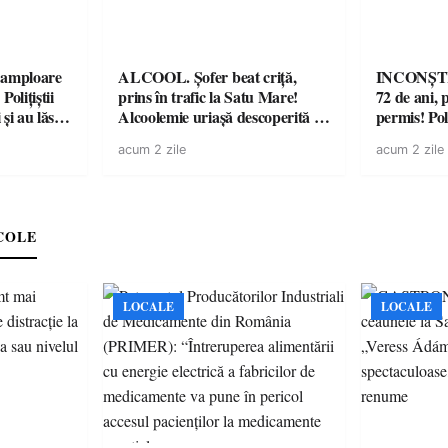
amploare
ALCOOL. Șofer beat criță,
INCONȘTI
olițiștii
prins în trafic la Satu Mare!
72 de ani, 
și au lăsat
Alcoolemie uriașă descoperită de
permis! Poli
într-o
polițiști
cu un dosa
acum 2 zile
acum 2 zile
COLE
LOCALE
LOCALE