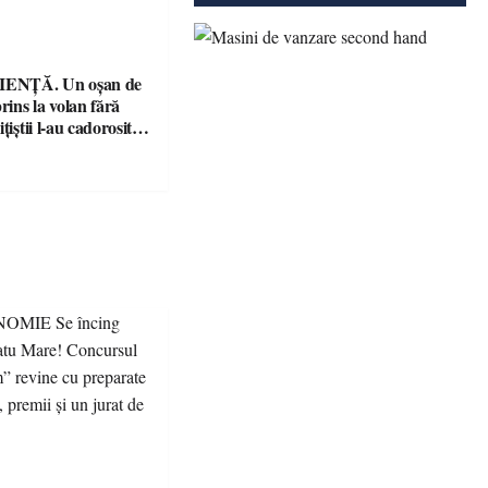
ENȚĂ. Un oșan de
prins la volan fără
țiștii l-au cadorosit
r penal