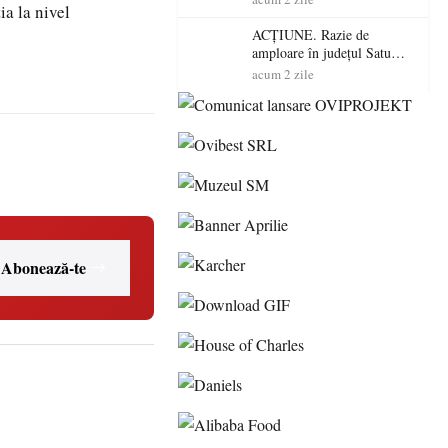
ia la nivel
volatilitatea sau nivelul
RTP?
ACȚIUNE. Razie de
amploare în județul Satu
Mare! Polițiștii au dat sute
acum 2 zile
de amenzi și au lăsat 14
șoferi fără permis într-o
singură zi
Abonează-te