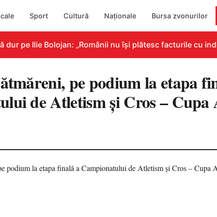
cale
Sport
Cultură
Naționale
Bursa zvonurilor
r pe Ilie Bolojan: „Românii nu își plătesc facturile cu indi
sătmăreni, pe podium la etapa fi
lui de Atletism și Cros – Cup
2