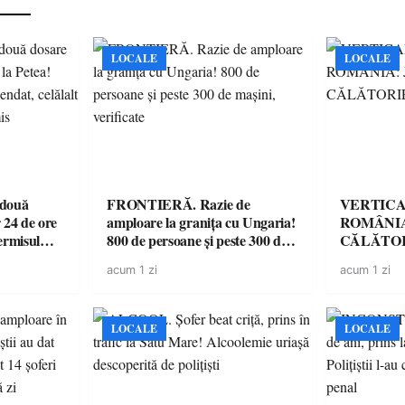
LOCALE
LOCALE
 două
FRONTIERĂ. Razie de
VERTICA
 24 de ore
amploare la granița cu Ungaria!
ROMÂNIA
ermisul
800 de persoane și peste 300 de
CĂLĂTOR
 a avut
mașini, verificate
acum 1 zi
acum 1 zi
LOCALE
LOCALE