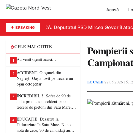
Acasă
Lo
REPLICĂ. Deputatul PSD Mircea Govor îl atacă du
BREAKING
Pompierii 
CELE MAI CITITE
Campionatu
Au venit oșenii acasă…
1
ACCIDENT. O oșancă din
2
Negrești-Oaș a lovit pe trecere un
LOCALE
22.05.2026 15:1
•
oșan octogenar
INCREDIBIL!!! Șofer de 90 de
3
ani a produs un accident pe o
trecere de pietoni din Satu Mare. O
femeie a ajuns la spital
EDUCAȚIE. Dezastru la
4
Titluraziare în Satu Mare. Nicio
notă de zece, 90 de candidați au