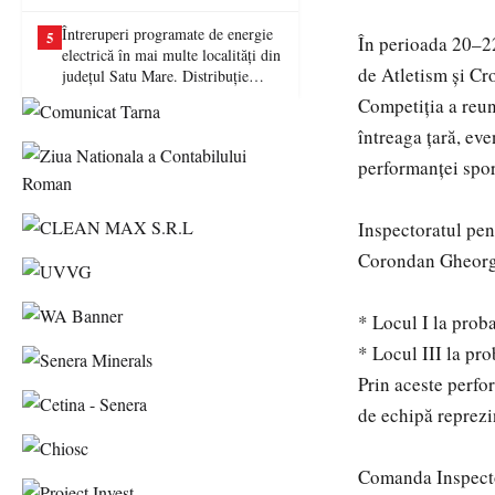
picat examenul
Întreruperi programate de energie
5
În perioada 20–22
electrică în mai multe localități din
de Atletism și Cr
județul Satu Mare. Distribuție
Energie Electrică România anunță
Competiția a reun
lucrări la rețea
întreaga țară, ev
performanței spor
Inspectoratul pen
Corondan Gheorghe
* Locul I la prob
* Locul III la pro
Prin aceste perfo
de echipă reprezin
Comanda Inspector