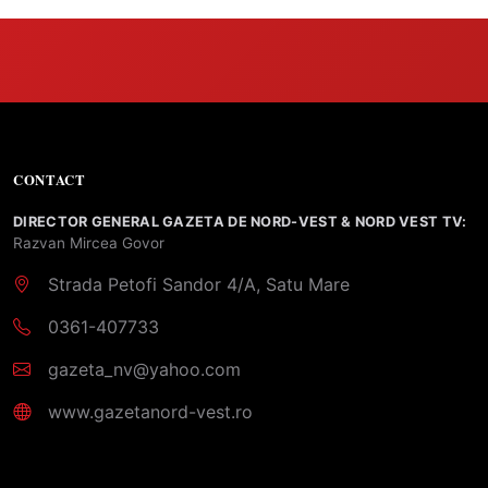
CONTACT
DIRECTOR GENERAL GAZETA DE NORD-VEST & NORD VEST TV:
Razvan Mircea Govor
Strada Petofi Sandor 4/A, Satu Mare
0361-407733
gazeta_nv@yahoo.com
www.gazetanord-vest.ro