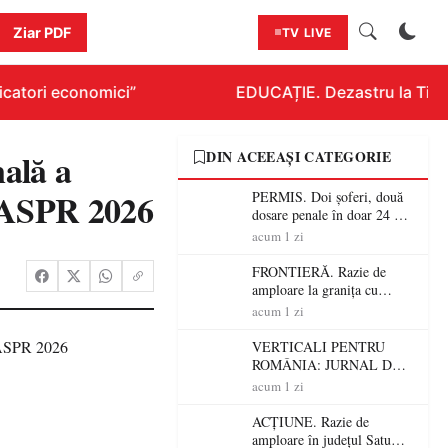
Ziar PDF
TV LIVE
catori economici”
EDUCAȚIE. Dezastru la Titlura
nală a
DIN ACEEAȘI CATEGORIE
a ASPR 2026
PERMIS. Doi șoferi, două
dosare penale în doar 24 de
ore la Petea! Unul avea
acum 1 zi
permisul suspendat, celălalt
nu a avut niciodată permis
FRONTIERĂ. Razie de
amploare la granița cu
Ungaria! 800 de persoane și
acum 1 zi
peste 300 de mașini,
verificate
VERTICALI PENTRU
ROMÂNIA: JURNAL DE
CĂLĂTORIE FIJET
acum 1 zi
ACȚIUNE. Razie de
amploare în județul Satu