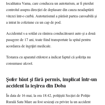
localitatea Vama, care conducea un autoturism, ar fi pierdut
controlul asupra direcției de deplasare din cauza neadaptării
vitezei într-o curbă. Autoturismul a părăsit partea carosabilă și
a intrat în coliziune cu un cap de pod.
Accidentul s-a soldat cu rănirea conducătoarei auto și a două
pasagere de 17 ani, toate fiind transportate la spital pentru
acordarea de îngrijiri medicale.
Testarea cu aparatul etilotest a indicat faptul că șoferița nu
consumase alcool.
Șofer băut și fără permis, implicat într-un
accident la ieșirea din Doba
În data de 16 mai, la ora 18:42, polițiștii Secției de Poliție
Rurală Satu Mare au fost sesizați cu privire la un accident