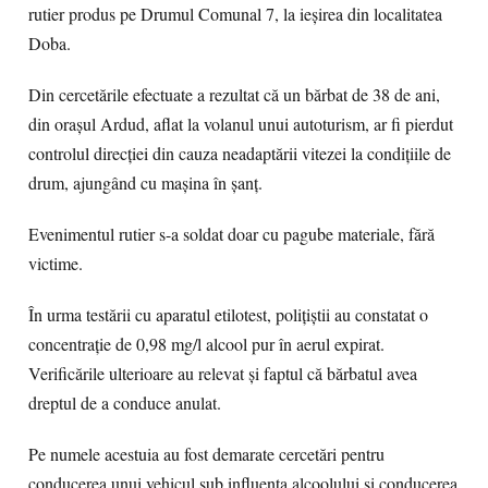
rutier produs pe Drumul Comunal 7, la ieșirea din localitatea
Doba.
Din cercetările efectuate a rezultat că un bărbat de 38 de ani,
din orașul Ardud, aflat la volanul unui autoturism, ar fi pierdut
controlul direcției din cauza neadaptării vitezei la condițiile de
drum, ajungând cu mașina în șanț.
Evenimentul rutier s-a soldat doar cu pagube materiale, fără
victime.
În urma testării cu aparatul etilotest, polițiștii au constatat o
concentrație de 0,98 mg/l alcool pur în aerul expirat.
Verificările ulterioare au relevat și faptul că bărbatul avea
dreptul de a conduce anulat.
Pe numele acestuia au fost demarate cercetări pentru
conducerea unui vehicul sub influența alcoolului și conducerea