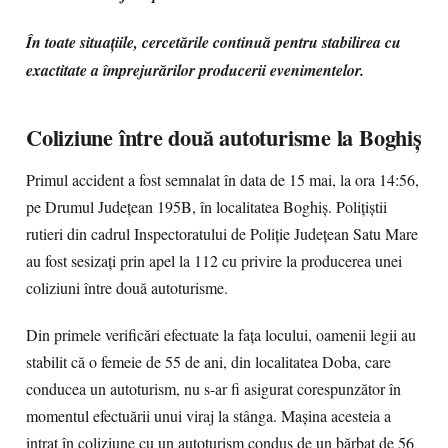
În toate situațiile, cercetările continuă pentru stabilirea cu
exactitate a împrejurărilor producerii evenimentelor.
Coliziune între două autoturisme la Boghiș
Primul accident a fost semnalat în data de 15 mai, la ora 14:56,
pe Drumul Județean 195B, în localitatea Boghiș. Polițiștii
rutieri din cadrul Inspectoratului de Poliție Județean Satu Mare
au fost sesizați prin apel la 112 cu privire la producerea unei
coliziuni între două autoturisme.
Din primele verificări efectuate la fața locului, oamenii legii au
stabilit că o femeie de 55 de ani, din localitatea Doba, care
conducea un autoturism, nu s-ar fi asigurat corespunzător în
momentul efectuării unui viraj la stânga. Mașina acesteia a
intrat în coliziune cu un autoturism condus de un bărbat de 56