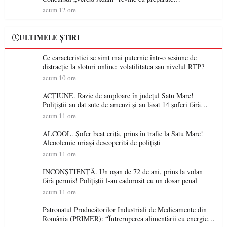
spectaculoase, premii și un jurat de renume
acum 12 ore
ULTIMELE ȘTIRI
Ce caracteristici se simt mai puternic într-o sesiune de
distracție la sloturi online: volatilitatea sau nivelul RTP?
acum 10 ore
ACȚIUNE. Razie de amploare în județul Satu Mare!
Polițiștii au dat sute de amenzi și au lăsat 14 șoferi fără
permis într-o singură zi
acum 11 ore
ALCOOL. Șofer beat criță, prins în trafic la Satu Mare!
Alcoolemie uriașă descoperită de polițiști
acum 11 ore
INCONȘTIENȚĂ. Un oșan de 72 de ani, prins la volan
fără permis! Polițiștii l-au cadorosit cu un dosar penal
acum 11 ore
Patronatul Producătorilor Industriali de Medicamente din
România (PRIMER): “Întreruperea alimentării cu energie