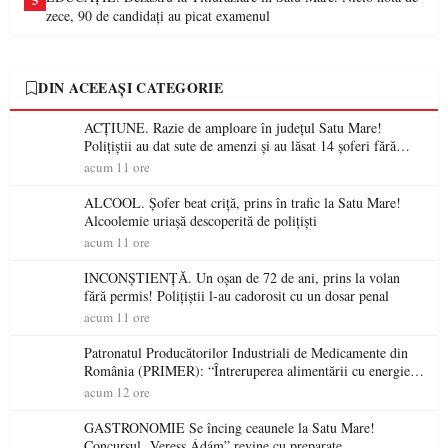
5
zece, 90 de candidați au picat examenul
DIN ACEEAȘI CATEGORIE
ACȚIUNE. Razie de amploare în județul Satu Mare!
Polițiștii au dat sute de amenzi și au lăsat 14 șoferi fără
permis într-o singură zi
acum 11 ore
ALCOOL. Șofer beat criță, prins în trafic la Satu Mare!
Alcoolemie uriașă descoperită de polițiști
acum 11 ore
INCONȘTIENȚĂ. Un oșan de 72 de ani, prins la volan
fără permis! Polițiștii l-au cadorosit cu un dosar penal
acum 11 ore
Patronatul Producătorilor Industriali de Medicamente din
România (PRIMER): “Întreruperea alimentării cu energie
electrică a fabricilor de medicamente va pune în pericol
acum 12 ore
accesul pacienților la medicamente esențiale
GASTRONOMIE Se încing ceaunele la Satu Mare!
Concursul „Veress Ádám” revine cu preparate