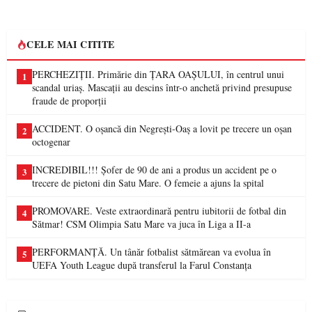
CELE MAI CITITE
PERCHEZIȚII. Primărie din ȚARA OAȘULUI, în centrul unui
1
scandal uriaș. Mascații au descins într-o anchetă privind presupuse
fraude de proporții
ACCIDENT. O oșancă din Negrești-Oaș a lovit pe trecere un oșan
2
octogenar
INCREDIBIL!!! Șofer de 90 de ani a produs un accident pe o
3
trecere de pietoni din Satu Mare. O femeie a ajuns la spital
PROMOVARE. Veste extraordinară pentru iubitorii de fotbal din
4
Sătmar! CSM Olimpia Satu Mare va juca în Liga a II-a
PERFORMANȚĂ. Un tânăr fotbalist sătmărean va evolua în
5
UEFA Youth League după transferul la Farul Constanța