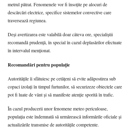
metrul pătrat. Fenomenele vor fi însoțite pe alocuri de
descărcări electrice, specifice sistemelor convective care
traversează regiunea.
Deși avertizarea este valabilă doar câteva ore, specialiștii
recomandă prudență, în special în cazul deplasărilor efectuate
în intervalul menționat.
Recomandări pentru populație
Autoritățile îi sfătuiesc pe cetățeni să evite adăpostirea sub
copaci izolați în timpul furtunilor, să securizeze obiectele care
pot fi luate de vânt și să manifeste atenție sporită în trafic.
În cazul producerii unor fenomene meteo periculoase,
populația este îndemnată să urmărească informările oficiale și
actualizările transmise de autoritățile competente.