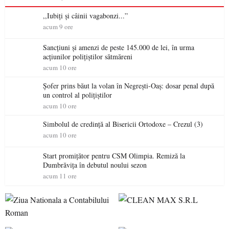
,,Iubiți și câinii vagabonzi...”
acum 9 ore
Sancțiuni și amenzi de peste 145.000 de lei, în urma
acțiunilor polițiștilor sătmăreni
acum 10 ore
Șofer prins băut la volan în Negrești-Oaș: dosar penal după
un control al polițiștilor
acum 10 ore
Simbolul de credinţă al Bisericii Ortodoxe – Crezul (3)
acum 10 ore
Start promițător pentru CSM Olimpia. Remiză la
Dumbrăvița în debutul noului sezon
acum 11 ore