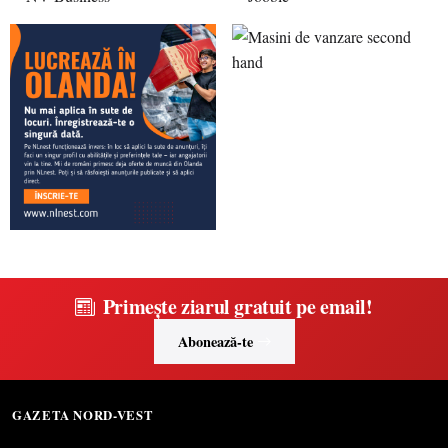
Primește ziarul gratuit pe email!
Abonează-te
GAZETA NORD-VEST