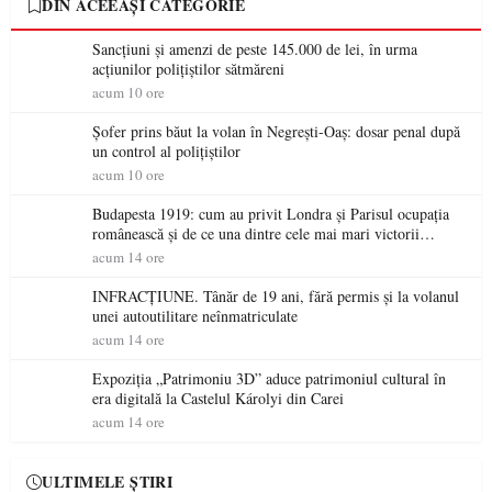
DIN ACEEAȘI CATEGORIE
Sancțiuni și amenzi de peste 145.000 de lei, în urma
acțiunilor polițiștilor sătmăreni
acum 10 ore
Șofer prins băut la volan în Negrești-Oaș: dosar penal după
un control al polițiștilor
acum 10 ore
Budapesta 1919: cum au privit Londra și Parisul ocupația
românească și de ce una dintre cele mai mari victorii
militare ale României a devenit o controversă diplomatică
acum 14 ore
europeană ( partea a II-a)
INFRACȚIUNE. Tânăr de 19 ani, fără permis și la volanul
unei autoutilitare neînmatriculate
acum 14 ore
Expoziția „Patrimoniu 3D” aduce patrimoniul cultural în
era digitală la Castelul Károlyi din Carei
acum 14 ore
ULTIMELE ȘTIRI