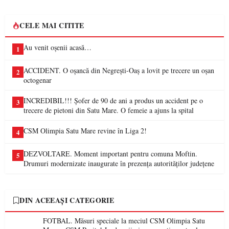
CELE MAI CITITE
Au venit oșenii acasă…
1
ACCIDENT. O oșancă din Negrești-Oaș a lovit pe trecere un oșan
2
octogenar
INCREDIBIL!!! Șofer de 90 de ani a produs un accident pe o
3
trecere de pietoni din Satu Mare. O femeie a ajuns la spital
CSM Olimpia Satu Mare revine în Liga 2!
4
DEZVOLTARE. Moment important pentru comuna Moftin.
5
Drumuri modernizate inaugurate în prezența autorităților județene
DIN ACEEAȘI CATEGORIE
FOTBAL. Măsuri speciale la meciul CSM Olimpia Satu