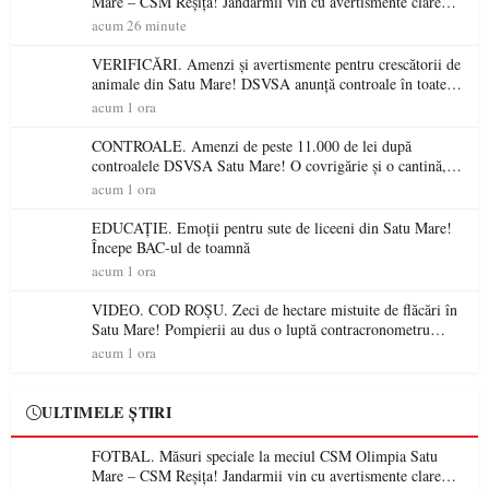
Mare – CSM Reșița! Jandarmii vin cu avertismente clare
pentru suporteri
acum 26 minute
VERIFICĂRI. Amenzi și avertismente pentru crescătorii de
animale din Satu Mare! DSVSA anunță controale în toate
gospodăriile și face apel la respectarea legii
acum 1 ora
CONTROALE. Amenzi de peste 11.000 de lei după
controalele DSVSA Satu Mare! O covrigărie și o cantină,
sancționate pentru nereguli
acum 1 ora
EDUCAȚIE. Emoții pentru sute de liceeni din Satu Mare!
Începe BAC-ul de toamnă
acum 1 ora
VIDEO. COD ROȘU. Zeci de hectare mistuite de flăcări în
Satu Mare! Pompierii au dus o luptă contracronometru
pentru a salva o pădure de la dezastru
acum 1 ora
ULTIMELE ȘTIRI
FOTBAL. Măsuri speciale la meciul CSM Olimpia Satu
Mare – CSM Reșița! Jandarmii vin cu avertismente clare