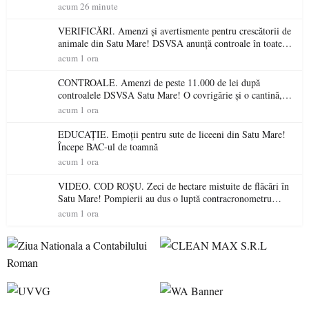
pentru suporteri
acum 26 minute
VERIFICĂRI. Amenzi și avertismente pentru crescătorii de
animale din Satu Mare! DSVSA anunță controale în toate
gospodăriile și face apel la respectarea legii
acum 1 ora
CONTROALE. Amenzi de peste 11.000 de lei după
controalele DSVSA Satu Mare! O covrigărie și o cantină,
sancționate pentru nereguli
acum 1 ora
EDUCAȚIE. Emoții pentru sute de liceeni din Satu Mare!
Începe BAC-ul de toamnă
acum 1 ora
VIDEO. COD ROȘU. Zeci de hectare mistuite de flăcări în
Satu Mare! Pompierii au dus o luptă contracronometru
pentru a salva o pădure de la dezastru
acum 1 ora