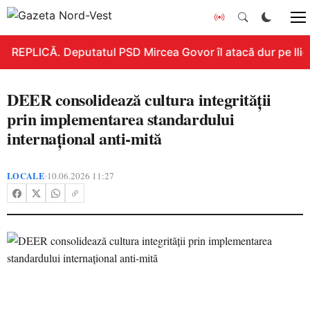
REPLICĂ. Deputatul PSD Mircea Govor îl atacă dur pe Ilie B
DEER consolidează cultura integrității
prin implementarea standardului
internațional anti-mită
LOCALE
10.06.2026 11:27
•