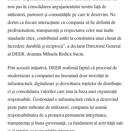
nou pas în consolidarea angajamentului nostru față de
utilizatori, parteneri și comunitățile pe care le deservim. Ne
dorim ca fiecare interacțiune cu compania să fie definită de
profesionalism, transparență și respectarea celor mai înalte
standarde etice, contribuind astfel la construirea unui climat de
încredere durabilă și reciprocă”, a declarat Directorul General
al DEER, doamna Mihaela Rodica Suciu.
Prin această inițiativă, DEER reafirmă faptul că procesul de
modernizare a companiei nu înseamnă doar investiții în
infrastructură, digitalizare și dezvoltarea rețelelor de distribuție,
ci și consolidarea valorilor care stau la baza unei organizații
responsabile. Gestionând o infrastructură critică și deservind
peste patru milioane de utilizatori, compania își asumă
responsabilitatea de a promova permanent integritatea,
transparența și buna guvernanță, ca fundament al activității sale
și al relației cu toate părțile interesate.