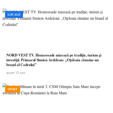
LOCALE
NORD VEST TV. Homoroade mizează pe tradiție, turism și
investiții. Primarul Simion Ardelean: „Oțeloaia rămâne un
brand al Codrului”
acum 13 ore
SPORT