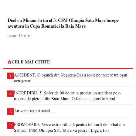
Duel cu Minaur în turul 3. CSM Olimpia Satu Mare începe
aventura în Cupa României la Baia Mare
acum 13 ore
CELE MAI CITITE
ACCIDENT. O oșancă din Negrești-Oaș a lovit pe trecere un oșan
1
octogenar
INCREDIBIL!!! Șofer de 90 de ani a produs un accident pe o
2
trecere de pietoni din Satu Mare. O femeie a ajuns la spital
Au venit oșenii acasă…
3
PROMOVARE. Veste extraordinară pentru iubitorii de fotbal din
4
Sătmar! CSM Olimpia Satu Mare va juca în Liga a II-a