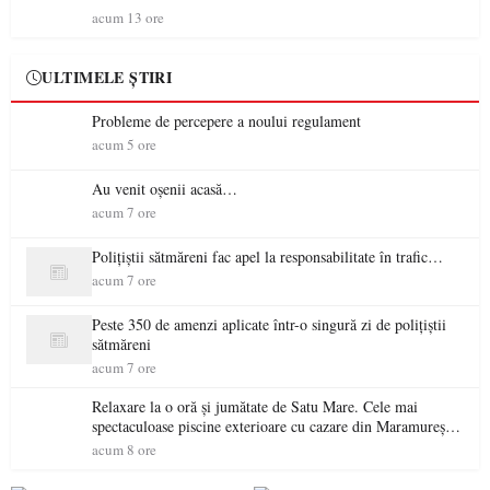
acum 13 ore
ULTIMELE ȘTIRI
Probleme de percepere a noului regulament
acum 5 ore
Au venit oșenii acasă…
acum 7 ore
Polițiștii sătmăreni fac apel la responsabilitate în trafic…
acum 7 ore
Peste 350 de amenzi aplicate într-o singură zi de polițiștii
sătmăreni
acum 7 ore
Relaxare la o oră și jumătate de Satu Mare. Cele mai
spectaculoase piscine exterioare cu cazare din Maramureș,
ideale pentru o escapadă de vară
acum 8 ore