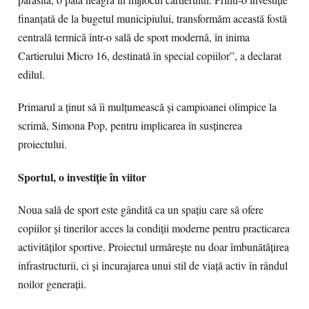
părăsită, o pată neagră în mijlocul cartierului. Printr-o investiție
finanțată de la bugetul municipiului, transformăm această fostă
centrală termică într-o sală de sport modernă, în inima
Cartierului Micro 16, destinată în special copiilor”, a declarat
edilul.
Primarul a ținut să îi mulțumească și campioanei olimpice la
scrimă, Simona Pop, pentru implicarea în susținerea
proiectului.
Sportul, o investiție în viitor
Noua sală de sport este gândită ca un spațiu care să ofere
copiilor și tinerilor acces la condiții moderne pentru practicarea
activităților sportive. Proiectul urmărește nu doar îmbunătățirea
infrastructurii, ci și încurajarea unui stil de viață activ în rândul
noilor generații.