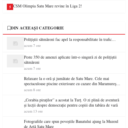
CSM Olimpia Satu Mare revine în Liga 2!
5
DIN ACEEAȘI CATEGORIE
Polițiștii sătmăreni fac apel la responsabilitate în trafic…
acum 7 ore
Peste 350 de amenzi aplicate într-o singură zi de polițiștii
sătmăreni
acum 7 ore
Relaxare la o oră și jumătate de Satu Mare. Cele mai
spectaculoase piscine exterioare cu cazare din Maramureș,
ideale pentru o escapadă de vară
acum 8 ore
„Corabia piraților” a acostat la Turț. O zi plină de aventură
și lecții despre democrație pentru copiii din tabăra de vară
acum 13 ore
Fotografiile care spun poveștile Banatului ajung la Muzeul
de Artă Satu Mare