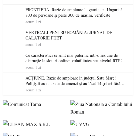
FRONTIERĂ. Razie de amploare la granița cu Ungaria!
800 de persoane și peste 300 de mașini, verificate
acum 1 zi
VERTICALI PENTRU ROMÂNIA: JURNAL DE
CĂLĂTORIE FIJET
acum 1 zi
Ce caracteristici se simt mai puternic într-o sesiune de
distracție la sloturi online: volatilitatea sau nivelul RTP?
acum 1 zi
ACȚIUNE. Razie de amploare în județul Satu Mare!
Polițiștii au dat sute de amenzi și au lăsat 14 șoferi fără
permis într-o singură zi
acum 1 zi