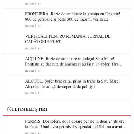
niciodată permis
acum 1 zi
FRONTIERĂ. Razie de amploare la granița cu Ungaria!
800 de persoane și peste 300 de mașini, verificate
acum 1 zi
VERTICALI PENTRU ROMÂNIA: JURNAL DE
CĂLĂTORIE FIJET
acum 1 zi
ACȚIUNE. Razie de amploare în județul Satu Mare!
Polițiștii au dat sute de amenzi și au lăsat 14 șoferi fără
permis într-o singură zi
acum 1 zi
ALCOOL. Șofer beat criță, prins în trafic la Satu Mare!
Alcoolemie uriașă descoperită de polițiști
acum 1 zi
ULTIMELE ȘTIRI
PERMIS. Doi șoferi, două dosare penale în doar 24 de ore
la Petea! Unul avea permisul suspendat, celălalt nu a avut
niciodată permis
acum 1 zi