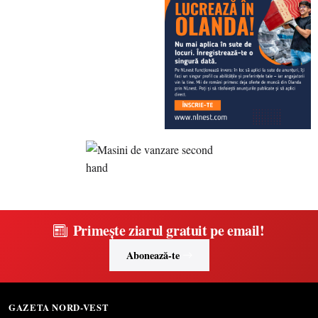
Primește ziarul gratuit pe email!
Abonează-te
GAZETA NORD-VEST