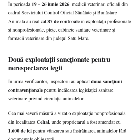
19 – 26 iunie 2026
În perioada
, medicii veterinari oficiali din
cadrul Serviciului Control Oficial Sănătate și Bunăstare
87 de controale
Animală au realizat
în exploatații profesionale
și nonprofesionale, piețe, cabinete sanitare veterinare și
farmacii veterinare din județul Satu Mare.
Două exploatații sancționate pentru
nerespectarea legii
două sancțiuni
În urma verificărilor, inspectorii au aplicat
contravenționale
pentru încălcarea legislației sanitare
veterinare privind circulația animalelor.
Cea mai severă măsură a vizat o exploatație nonprofesională
Cehal
din localitatea
, unde proprietarul a fost amendat cu
1.600 de lei
pentru vânzarea sau înstrăinarea animalelor fără
documentele obligatorii.