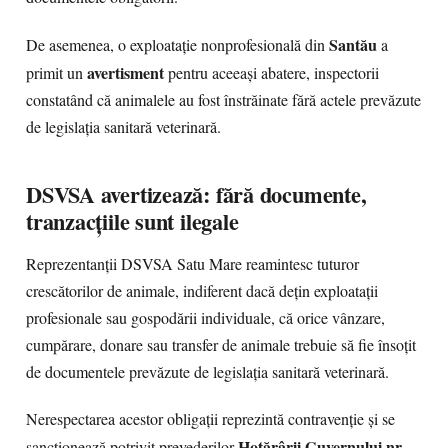
Santău
De asemenea, o exploatație nonprofesională din
a
avertisment
primit un
pentru aceeași abatere, inspectorii
constatând că animalele au fost înstrăinate fără actele prevăzute
de legislația sanitară veterinară.
DSVSA avertizează: fără documente,
tranzacțiile sunt ilegale
Reprezentanții DSVSA Satu Mare reamintesc tuturor
crescătorilor de animale, indiferent dacă dețin exploatații
profesionale sau gospodării individuale, că orice vânzare,
cumpărare, donare sau transfer de animale trebuie să fie însoțit
de documentele prevăzute de legislația sanitară veterinară.
Nerespectarea acestor obligații reprezintă contravenție și se
Hotărârii Guvernului nr.
sancționează potrivit prevederilor