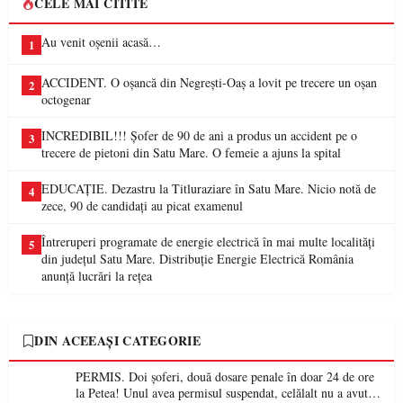
CELE MAI CITITE
Au venit oșenii acasă…
1
ACCIDENT. O oșancă din Negrești-Oaș a lovit pe trecere un oșan
2
octogenar
INCREDIBIL!!! Șofer de 90 de ani a produs un accident pe o
3
trecere de pietoni din Satu Mare. O femeie a ajuns la spital
EDUCAȚIE. Dezastru la Titluraziare în Satu Mare. Nicio notă de
4
zece, 90 de candidați au picat examenul
Întreruperi programate de energie electrică în mai multe localități
5
din județul Satu Mare. Distribuție Energie Electrică România
anunță lucrări la rețea
DIN ACEEAȘI CATEGORIE
PERMIS. Doi șoferi, două dosare penale în doar 24 de ore
la Petea! Unul avea permisul suspendat, celălalt nu a avut