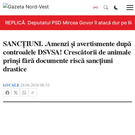
REPLICĂ. Deputatul PSD Mircea Govor îl atacă dur pe Ilie B
SANCȚIUNI. .Amenzi și avertismente după
controalele DSVSA! Crescătorii de animale
prinși fără documente riscă sancțiuni
drastice
LOCALE
26.06.2026 08:52
•