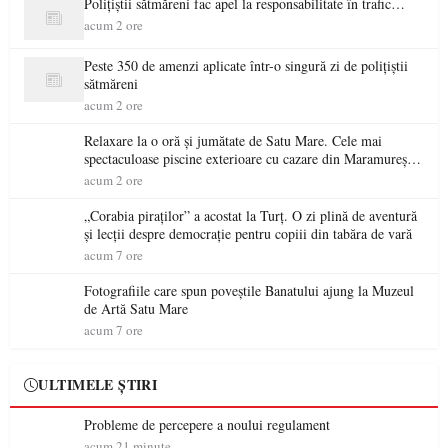
Polițiștii sătmăreni fac apel la responsabilitate în trafic…
acum 2 ore
Peste 350 de amenzi aplicate într-o singură zi de polițiștii
sătmăreni
acum 2 ore
Relaxare la o oră și jumătate de Satu Mare. Cele mai
spectaculoase piscine exterioare cu cazare din Maramureș,
ideale pentru o escapadă de vară
acum 2 ore
„Corabia piraților” a acostat la Turț. O zi plină de aventură
și lecții despre democrație pentru copiii din tabăra de vară
acum 7 ore
Fotografiile care spun poveștile Banatului ajung la Muzeul
de Artă Satu Mare
acum 7 ore
ULTIMELE ȘTIRI
Probleme de percepere a noului regulament
acum 21 minute