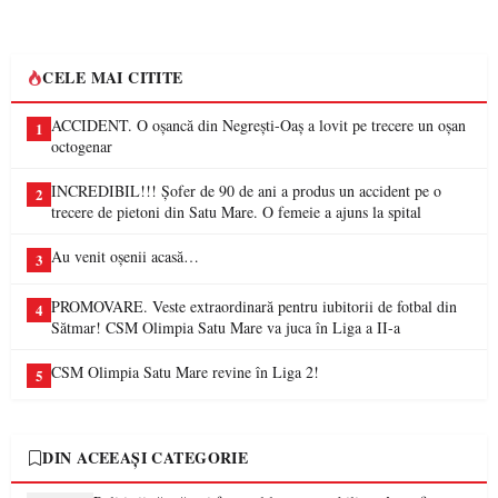
CELE MAI CITITE
ACCIDENT. O oșancă din Negrești-Oaș a lovit pe trecere un oșan
1
octogenar
INCREDIBIL!!! Șofer de 90 de ani a produs un accident pe o
2
trecere de pietoni din Satu Mare. O femeie a ajuns la spital
Au venit oșenii acasă…
3
PROMOVARE. Veste extraordinară pentru iubitorii de fotbal din
4
Sătmar! CSM Olimpia Satu Mare va juca în Liga a II-a
CSM Olimpia Satu Mare revine în Liga 2!
5
DIN ACEEAȘI CATEGORIE