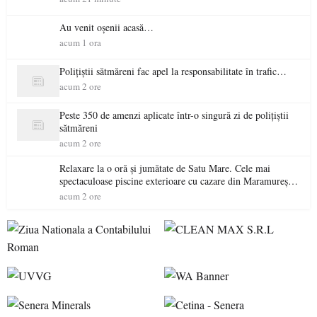
Au venit oșenii acasă…
acum 1 ora
Polițiștii sătmăreni fac apel la responsabilitate în trafic…
acum 2 ore
Peste 350 de amenzi aplicate într-o singură zi de polițiștii
sătmăreni
acum 2 ore
Relaxare la o oră și jumătate de Satu Mare. Cele mai
spectaculoase piscine exterioare cu cazare din Maramureș,
ideale pentru o escapadă de vară
acum 2 ore