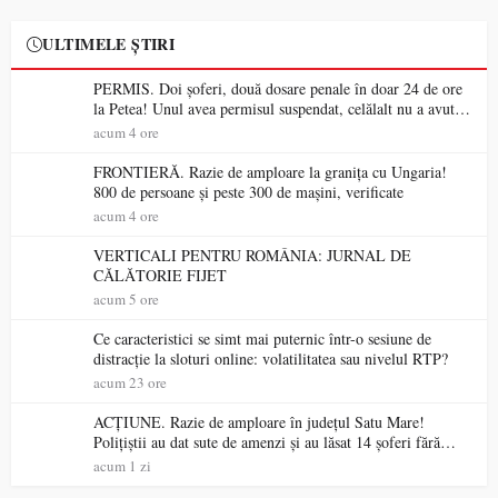
ULTIMELE ȘTIRI
PERMIS. Doi șoferi, două dosare penale în doar 24 de ore
la Petea! Unul avea permisul suspendat, celălalt nu a avut
niciodată permis
acum 4 ore
FRONTIERĂ. Razie de amploare la granița cu Ungaria!
800 de persoane și peste 300 de mașini, verificate
acum 4 ore
VERTICALI PENTRU ROMÂNIA: JURNAL DE
CĂLĂTORIE FIJET
acum 5 ore
Ce caracteristici se simt mai puternic într-o sesiune de
distracție la sloturi online: volatilitatea sau nivelul RTP?
acum 23 ore
ACȚIUNE. Razie de amploare în județul Satu Mare!
Polițiștii au dat sute de amenzi și au lăsat 14 șoferi fără
permis într-o singură zi
acum 1 zi