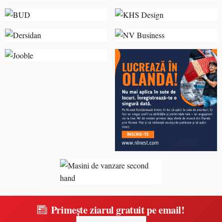
Primește ziarul gratuit pe email!