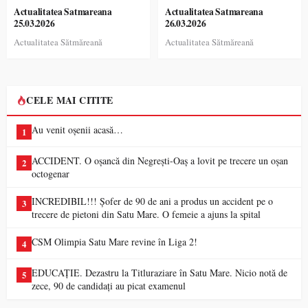
Actualitatea Satmareana
Actualitatea Satmareana
25.03.2026
26.03.2026
Actualitatea Sătmăreană
Actualitatea Sătmăreană
CELE MAI CITITE
Au venit oșenii acasă…
1
ACCIDENT. O oșancă din Negrești-Oaș a lovit pe trecere un oșan
2
octogenar
INCREDIBIL!!! Șofer de 90 de ani a produs un accident pe o
3
trecere de pietoni din Satu Mare. O femeie a ajuns la spital
CSM Olimpia Satu Mare revine în Liga 2!
4
EDUCAȚIE. Dezastru la Titluraziare în Satu Mare. Nicio notă de
5
zece, 90 de candidați au picat examenul