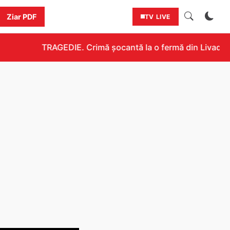
Ziar PDF
TV LIVE
TRAGEDIE. Crimă șocantă la o fermă din Livada!!! U