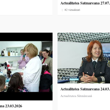
Actualitatea Satmareana 27.07
|
82 vizualizari
Actualitatea Satmareana 24.03
Actualitatea Sătmăreană
ana 23.03.2026