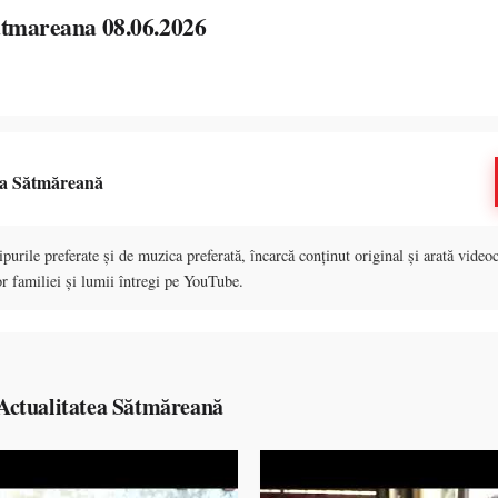
atmareana 08.06.2026
ea Sătmăreană
purile preferate și de muzica preferată, încarcă conținut original și arată videoc
r familiei și lumii întregi pe YouTube.
Actualitatea Sătmăreană