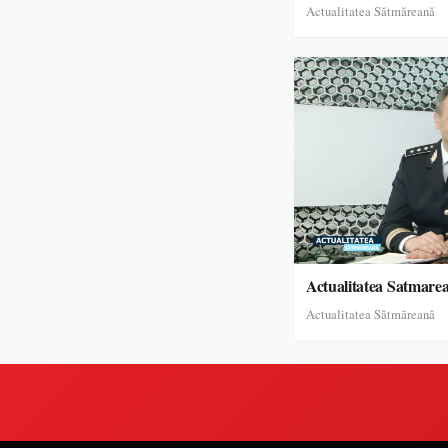
Actualitatea Sătmăreană
Actualitatea Satmare
Actualitatea Sătmăreană