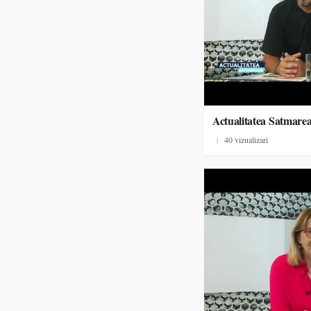
Actualitatea Satmare
|
40 vizualizari