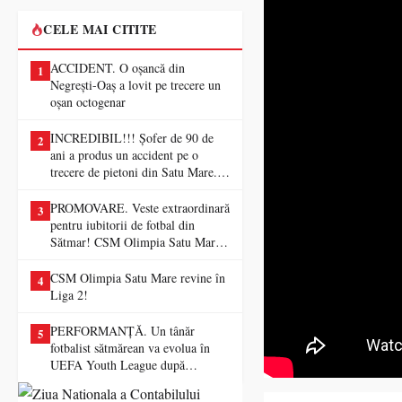
CELE MAI CITITE
ACCIDENT. O oșancă din
1
Negrești-Oaș a lovit pe trecere un
oșan octogenar
INCREDIBIL!!! Șofer de 90 de
2
ani a produs un accident pe o
trecere de pietoni din Satu Mare. O
femeie a ajuns la spital
PROMOVARE. Veste extraordinară
3
pentru iubitorii de fotbal din
Sătmar! CSM Olimpia Satu Mare
va juca în Liga a II-a
CSM Olimpia Satu Mare revine în
4
Liga 2!
PERFORMANȚĂ. Un tânăr
5
fotbalist sătmărean va evolua în
UEFA Youth League după
transferul la Farul Constanța