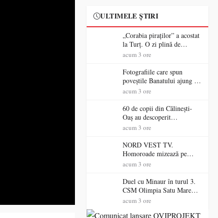
ULTIMELE ȘTIRI
„Corabia piraților” a acostat
la Turț. O zi plină de
aventură și lecții despre
acum 3 ore
democrație pentru copiii din
tabăra de vară
Fotografiile care spun
poveștile Banatului ajung la
Muzeul de Artă Satu Mare
acum 3 ore
60 de copii din Călinești-
Oaș au descoperit
patrimoniul local la Casa
acum 3 ore
Muzeu „Iacob Mărcuț”
NORD VEST TV.
Homoroade mizează pe
tradiție, turism și investiții.
acum 3 ore
Primarul Simion Ardelean:
„Oțeloaia rămâne un brand
Duel cu Minaur în turul 3.
al Codrului”
CSM Olimpia Satu Mare
începe aventura în Cupa
acum 3 ore
României la Baia Mare