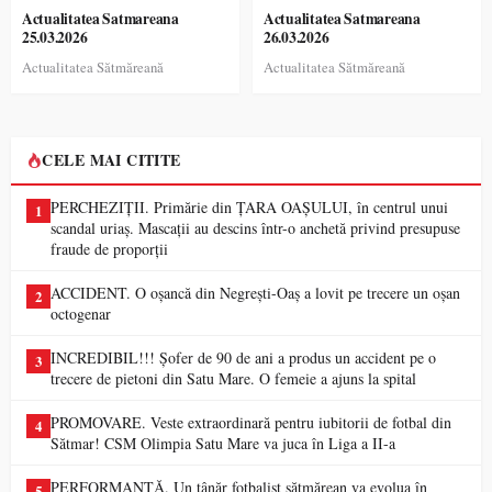
Actualitatea Satmareana
Actualitatea Satmareana
25.03.2026
26.03.2026
Actualitatea Sătmăreană
Actualitatea Sătmăreană
CELE MAI CITITE
PERCHEZIȚII. Primărie din ȚARA OAȘULUI, în centrul unui
1
scandal uriaș. Mascații au descins într-o anchetă privind presupuse
fraude de proporții
ACCIDENT. O oșancă din Negrești-Oaș a lovit pe trecere un oșan
2
octogenar
INCREDIBIL!!! Șofer de 90 de ani a produs un accident pe o
3
trecere de pietoni din Satu Mare. O femeie a ajuns la spital
PROMOVARE. Veste extraordinară pentru iubitorii de fotbal din
4
Sătmar! CSM Olimpia Satu Mare va juca în Liga a II-a
PERFORMANȚĂ. Un tânăr fotbalist sătmărean va evolua în
5