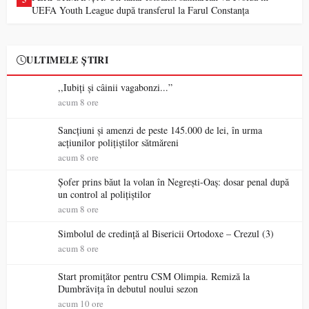
UEFA Youth League după transferul la Farul Constanța
ULTIMELE ȘTIRI
,,Iubiți și câinii vagabonzi...”
acum 8 ore
Sancțiuni și amenzi de peste 145.000 de lei, în urma
acțiunilor polițiștilor sătmăreni
acum 8 ore
Șofer prins băut la volan în Negrești-Oaș: dosar penal după
un control al polițiștilor
acum 8 ore
Simbolul de credinţă al Bisericii Ortodoxe – Crezul (3)
acum 8 ore
Start promițător pentru CSM Olimpia. Remiză la
Dumbrăvița în debutul noului sezon
acum 10 ore