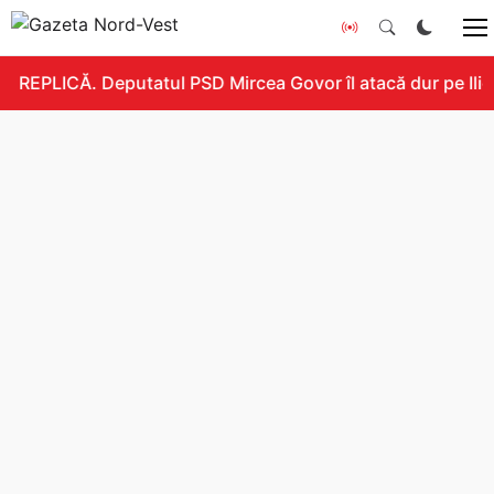
REPLICĂ. Deputatul PSD Mircea Govor îl atacă dur pe Ilie B