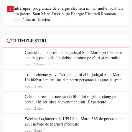
Întreruperi programate de energie electrică în mai multe localități
5
din județul Satu Mare. Distribuție Energie Electrică România
anunță lucrări la rețea
ULTIMELE ȘTIRI
Canicula pune presiune pe județul Satu Mare: probleme cu
apa în șapte localități, debite minime pe râuri și mortalitate
piscicolă la Lacul Călinești
acum 53 minute
Trei accidente grave într-o singură zi în județul Satu Mare.
Un bărbat a murit, iar alte patru persoane au ajuns la spital
acum 2 ore
Cele mai recente succese ale filmului maghiar ajung pe
ecranul în aer liber al evenimentului „Experiențe
cinematografice Partium”
acum 2 ore
Weekend aglomerat la UPU Satu Mare: 585 de persoane au
avut nevoie de îngrijiri medicale
acum 2 ore