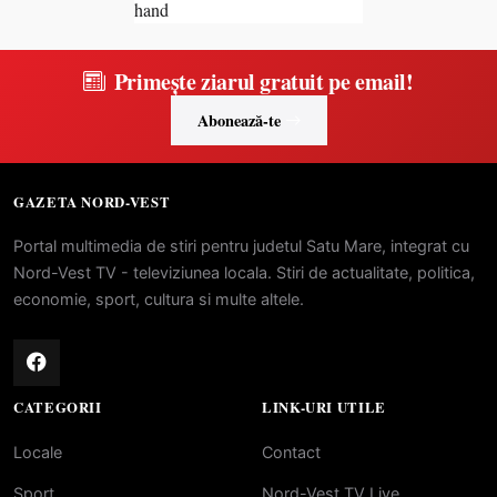
Primește ziarul gratuit pe email!
Abonează-te
GAZETA NORD-VEST
Portal multimedia de stiri pentru judetul Satu Mare, integrat cu
Nord-Vest TV - televiziunea locala. Stiri de actualitate, politica,
economie, sport, cultura si multe altele.
CATEGORII
LINK-URI UTILE
Locale
Contact
Sport
Nord-Vest TV Live