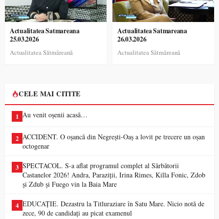
Actualitatea Satmareana
Actualitatea Satmareana
25.03.2026
26.03.2026
Actualitatea Sătmăreană
Actualitatea Sătmăreană
CELE MAI CITITE
Au venit oșenii acasă…
1
ACCIDENT. O oșancă din Negrești-Oaș a lovit pe trecere un oșan
2
octogenar
SPECTACOL. S-a aflat programul complet al Sărbătorii
3
Castanelor 2026! Andra, Paraziții, Irina Rimes, Killa Fonic, Zdob
și Zdub și Fuego vin la Baia Mare
EDUCAȚIE. Dezastru la Titluraziare în Satu Mare. Nicio notă de
4
zece, 90 de candidați au picat examenul