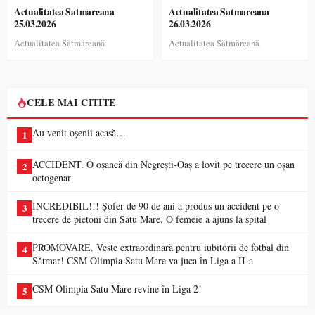
Actualitatea Satmareana
Actualitatea Satmareana
25.03.2026
26.03.2026
Actualitatea Sătmăreană
Actualitatea Sătmăreană
CELE MAI CITITE
Au venit oșenii acasă…
1
ACCIDENT. O oșancă din Negrești-Oaș a lovit pe trecere un oșan
2
octogenar
INCREDIBIL!!! Șofer de 90 de ani a produs un accident pe o
3
trecere de pietoni din Satu Mare. O femeie a ajuns la spital
PROMOVARE. Veste extraordinară pentru iubitorii de fotbal din
4
Sătmar! CSM Olimpia Satu Mare va juca în Liga a II-a
CSM Olimpia Satu Mare revine în Liga 2!
5