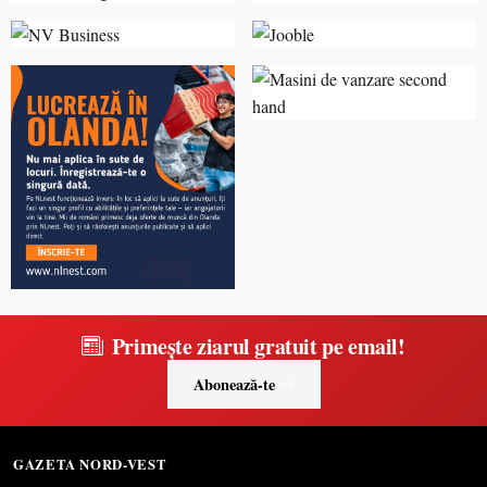
Primește ziarul gratuit pe email!
Abonează-te
GAZETA NORD-VEST