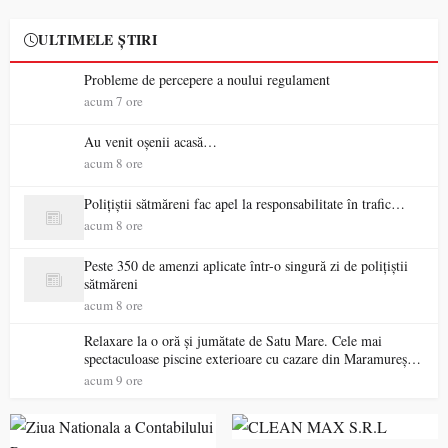
ULTIMELE ȘTIRI
Probleme de percepere a noului regulament
acum 7 ore
Au venit oșenii acasă…
acum 8 ore
Polițiștii sătmăreni fac apel la responsabilitate în trafic…
acum 8 ore
Peste 350 de amenzi aplicate într-o singură zi de polițiștii
sătmăreni
acum 8 ore
Relaxare la o oră și jumătate de Satu Mare. Cele mai
spectaculoase piscine exterioare cu cazare din Maramureș,
ideale pentru o escapadă de vară
acum 9 ore