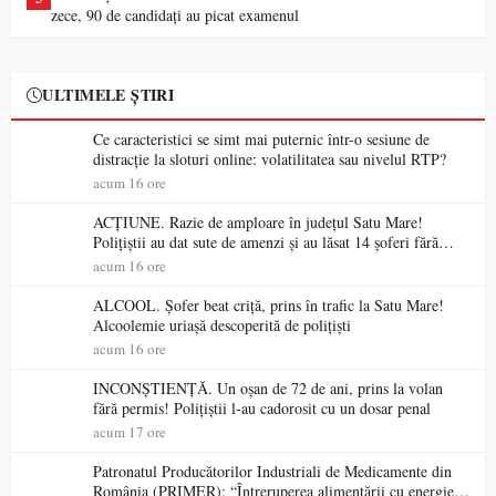
zece, 90 de candidați au picat examenul
ULTIMELE ȘTIRI
Ce caracteristici se simt mai puternic într-o sesiune de
distracție la sloturi online: volatilitatea sau nivelul RTP?
acum 16 ore
ACȚIUNE. Razie de amploare în județul Satu Mare!
Polițiștii au dat sute de amenzi și au lăsat 14 șoferi fără
permis într-o singură zi
acum 16 ore
ALCOOL. Șofer beat criță, prins în trafic la Satu Mare!
Alcoolemie uriașă descoperită de polițiști
acum 16 ore
INCONȘTIENȚĂ. Un oșan de 72 de ani, prins la volan
fără permis! Polițiștii l-au cadorosit cu un dosar penal
acum 17 ore
Patronatul Producătorilor Industriali de Medicamente din
România (PRIMER): “Întreruperea alimentării cu energie