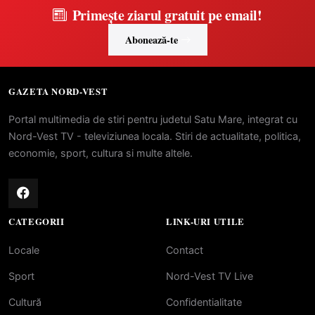
Primește ziarul gratuit pe email!
Abonează-te
GAZETA NORD-VEST
Portal multimedia de stiri pentru judetul Satu Mare, integrat cu
Nord-Vest TV - televiziunea locala. Stiri de actualitate, politica,
economie, sport, cultura si multe altele.
CATEGORII
LINK-URI UTILE
Locale
Contact
Sport
Nord-Vest TV Live
Cultură
Confidentialitate