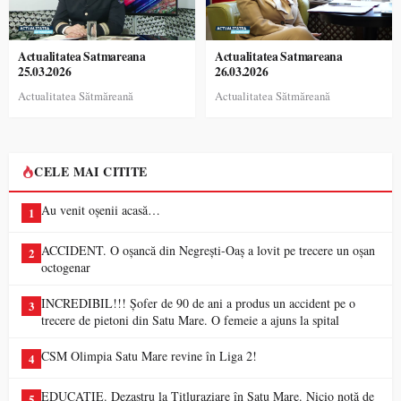
Actualitatea Satmareana
Actualitatea Satmareana
25.03.2026
26.03.2026
Actualitatea Sătmăreană
Actualitatea Sătmăreană
CELE MAI CITITE
Au venit oșenii acasă…
1
ACCIDENT. O oșancă din Negrești-Oaș a lovit pe trecere un oșan
2
octogenar
INCREDIBIL!!! Șofer de 90 de ani a produs un accident pe o
3
trecere de pietoni din Satu Mare. O femeie a ajuns la spital
CSM Olimpia Satu Mare revine în Liga 2!
4
EDUCAȚIE. Dezastru la Titluraziare în Satu Mare. Nicio notă de
5