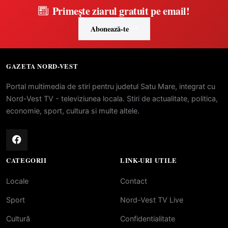
Primește ziarul gratuit pe email!
Abonează-te
GAZETA NORD-VEST
Portal multimedia de stiri pentru judetul Satu Mare, integrat cu
Nord-Vest TV - televiziunea locala. Stiri de actualitate, politica,
economie, sport, cultura si multe altele.
CATEGORII
LINK-URI UTILE
Locale
Contact
Sport
Nord-Vest TV Live
Cultură
Confidentialitate