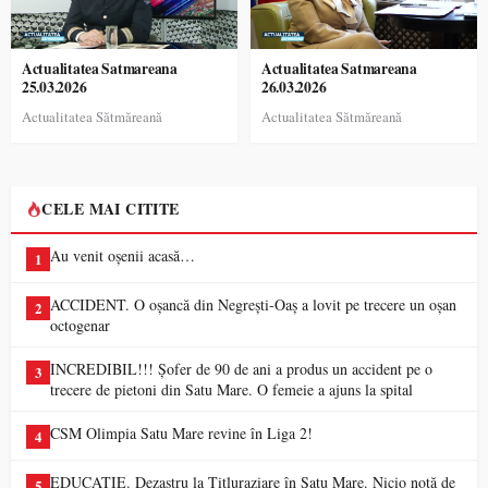
Actualitatea Satmareana
Actualitatea Satmareana
25.03.2026
26.03.2026
Actualitatea Sătmăreană
Actualitatea Sătmăreană
CELE MAI CITITE
Au venit oșenii acasă…
1
ACCIDENT. O oșancă din Negrești-Oaș a lovit pe trecere un oșan
2
octogenar
INCREDIBIL!!! Șofer de 90 de ani a produs un accident pe o
3
trecere de pietoni din Satu Mare. O femeie a ajuns la spital
CSM Olimpia Satu Mare revine în Liga 2!
4
EDUCAȚIE. Dezastru la Titluraziare în Satu Mare. Nicio notă de
5