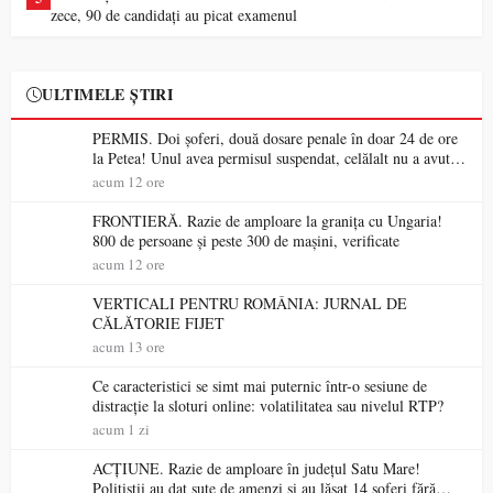
zece, 90 de candidați au picat examenul
ULTIMELE ȘTIRI
PERMIS. Doi șoferi, două dosare penale în doar 24 de ore
la Petea! Unul avea permisul suspendat, celălalt nu a avut
niciodată permis
acum 12 ore
FRONTIERĂ. Razie de amploare la granița cu Ungaria!
800 de persoane și peste 300 de mașini, verificate
acum 12 ore
VERTICALI PENTRU ROMÂNIA: JURNAL DE
CĂLĂTORIE FIJET
acum 13 ore
Ce caracteristici se simt mai puternic într-o sesiune de
distracție la sloturi online: volatilitatea sau nivelul RTP?
acum 1 zi
ACȚIUNE. Razie de amploare în județul Satu Mare!
Polițiștii au dat sute de amenzi și au lăsat 14 șoferi fără