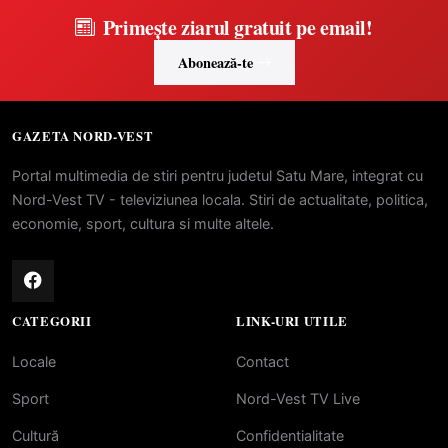
Primește ziarul gratuit pe email!
Abonează-te
GAZETA NORD-VEST
Portal multimedia de stiri pentru judetul Satu Mare, integrat cu
Nord-Vest TV - televiziunea locala. Stiri de actualitate, politica,
economie, sport, cultura si multe altele.
CATEGORII
LINK-URI UTILE
Locale
Contact
Sport
Nord-Vest TV Live
Cultură
Confidentialitate