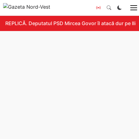
REPLICĂ. Deputatul PSD Mircea Govor îl atacă dur pe Ilie B