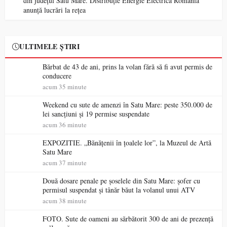
din județul Satu Mare. Distribuție Energie Electrică România
anunță lucrări la rețea
ULTIMELE ȘTIRI
Bărbat de 43 de ani, prins la volan fără să fi avut permis de
conducere
acum 35 minute
Weekend cu sute de amenzi în Satu Mare: peste 350.000 de
lei sancțiuni și 19 permise suspendate
acum 36 minute
EXPOZITIE. „Bănățenii în țoalele lor”, la Muzeul de Artă
Satu Mare
acum 37 minute
Două dosare penale pe șoselele din Satu Mare: șofer cu
permisul suspendat și tânăr băut la volanul unui ATV
acum 38 minute
FOTO. Sute de oameni au sărbătorit 300 de ani de prezență