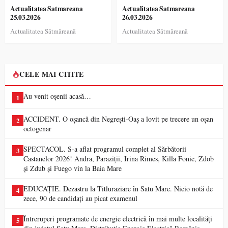
Actualitatea Satmareana
Actualitatea Satmareana
25.03.2026
26.03.2026
Actualitatea Sătmăreană
Actualitatea Sătmăreană
CELE MAI CITITE
Au venit oșenii acasă…
1
ACCIDENT. O oșancă din Negrești-Oaș a lovit pe trecere un oșan
2
octogenar
SPECTACOL. S-a aflat programul complet al Sărbătorii
3
Castanelor 2026! Andra, Paraziții, Irina Rimes, Killa Fonic, Zdob
și Zdub și Fuego vin la Baia Mare
EDUCAȚIE. Dezastru la Titluraziare în Satu Mare. Nicio notă de
4
zece, 90 de candidați au picat examenul
Întreruperi programate de energie electrică în mai multe localități
5