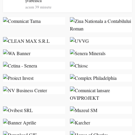
șvăbească
acum 39 minute