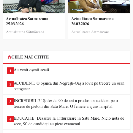
Actualitatea Satmareana
Actualitatea Satmareana
25.03.2026
26.03.2026
Actualitatea Sătmăreană
Actualitatea Sătmăreană
CELE MAI CITITE
Au venit oșenii acasă…
1
ACCIDENT. O oșancă din Negrești-Oaș a lovit pe trecere un oșan
2
octogenar
INCREDIBIL!!! Șofer de 90 de ani a produs un accident pe o
3
trecere de pietoni din Satu Mare. O femeie a ajuns la spital
EDUCAȚIE. Dezastru la Titluraziare în Satu Mare. Nicio notă de
4
zece, 90 de candidați au picat examenul