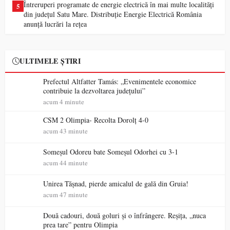
Întreruperi programate de energie electrică în mai multe localități
5
din județul Satu Mare. Distribuție Energie Electrică România
anunță lucrări la rețea
ULTIMELE ȘTIRI
Prefectul Altfatter Tamás: „Evenimentele economice
contribuie la dezvoltarea județului”
acum 4 minute
CSM 2 Olimpia- Recolta Dorolț 4-0
acum 43 minute
Someșul Odoreu bate Someșul Odorhei cu 3-1
acum 44 minute
Unirea Tășnad, pierde amicalul de gală din Gruia!
acum 47 minute
Două cadouri, două goluri și o înfrângere. Reșița, „nuca
prea tare” pentru Olimpia