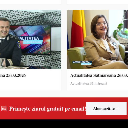
ana 25.03.2026
Actualitatea Satmareana 26.03
Actualitatea Sătmăreană
Primește ziarul gratuit pe email!
Abonează-te