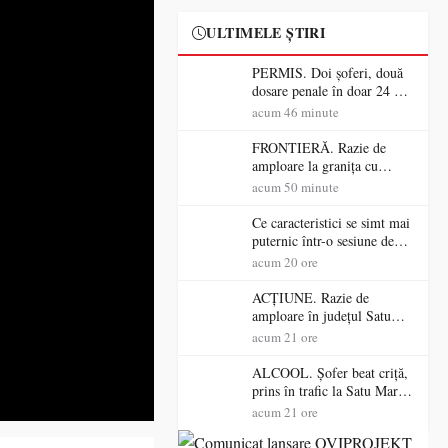
ULTIMELE ȘTIRI
PERMIS. Doi șoferi, două
dosare penale în doar 24 de
ore la Petea! Unul avea
acum 46 minute
permisul suspendat, celălalt
nu a avut niciodată permis
FRONTIERĂ. Razie de
amploare la granița cu
Ungaria! 800 de persoane și
acum 50 minute
peste 300 de mașini,
verificate
Ce caracteristici se simt mai
puternic într-o sesiune de
distracție la sloturi online:
acum 20 ore
volatilitatea sau nivelul
RTP?
ACȚIUNE. Razie de
amploare în județul Satu
Mare! Polițiștii au dat sute
acum 21 ore
de amenzi și au lăsat 14
șoferi fără permis într-o
ALCOOL. Șofer beat criță,
singură zi
prins în trafic la Satu Mare!
Alcoolemie uriașă
acum 21 ore
descoperită de polițiști