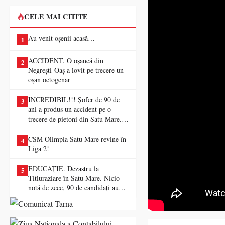
CELE MAI CITITE
Au venit oșenii acasă…
1
ACCIDENT. O oșancă din
2
Negrești-Oaș a lovit pe trecere un
oșan octogenar
INCREDIBIL!!! Șofer de 90 de
3
ani a produs un accident pe o
trecere de pietoni din Satu Mare. O
femeie a ajuns la spital
CSM Olimpia Satu Mare revine în
4
Liga 2!
EDUCAȚIE. Dezastru la
5
Titluraziare în Satu Mare. Nicio
notă de zece, 90 de candidați au
picat examenul