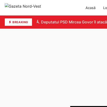
Acasă
Lo
REPLICĂ. Deputatul PSD Mircea Govor îl atacă dur p
BREAKING