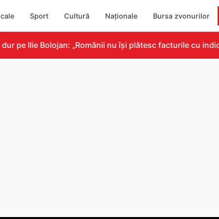
cale
Sport
Cultură
Naționale
Bursa zvonurilor
e Ilie Bolojan: „Românii nu își plătesc facturile cu indicat