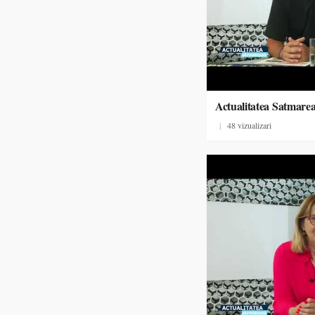
Actualitatea Satmare
|
48 vizualizari