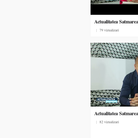
Actualitatea Satmare
|
79 vizualizari
Actualitatea Satmare
|
82 vizualizari