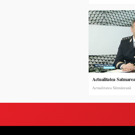
Actualitatea Satmare
Actualitatea Sătmăreană