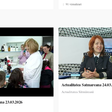
|
91 vizualizari
Actualitatea Satmareana 24.03
Actualitatea Sătmăreană
ana 23.03.2026