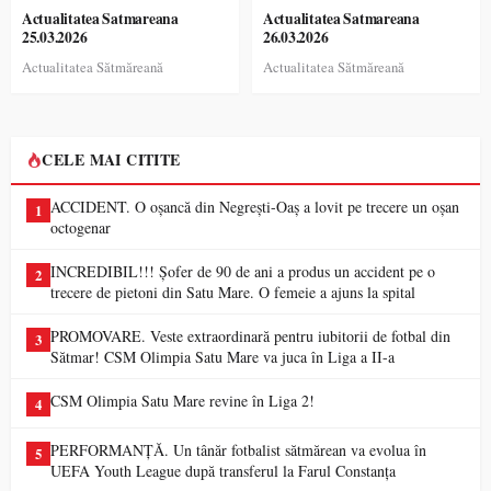
Actualitatea Satmareana
Actualitatea Satmareana
25.03.2026
26.03.2026
Actualitatea Sătmăreană
Actualitatea Sătmăreană
CELE MAI CITITE
ACCIDENT. O oșancă din Negrești-Oaș a lovit pe trecere un oșan
1
octogenar
INCREDIBIL!!! Șofer de 90 de ani a produs un accident pe o
2
trecere de pietoni din Satu Mare. O femeie a ajuns la spital
PROMOVARE. Veste extraordinară pentru iubitorii de fotbal din
3
Sătmar! CSM Olimpia Satu Mare va juca în Liga a II-a
CSM Olimpia Satu Mare revine în Liga 2!
4
PERFORMANȚĂ. Un tânăr fotbalist sătmărean va evolua în
5
UEFA Youth League după transferul la Farul Constanța