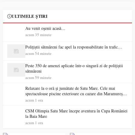
ULTIMELE ȘTIRI
Au venit oșenii acasă…
acum 35 minute
Polițiștii sătmăreni fac apel la responsabilitate în trafic…
acum 54 minute
Peste 350 de amenzi aplicate într-o singură zi de polițiștii
sătmăreni
acum 59 minute
Relaxare la o oră și jumătate de Satu Mare. Cele mai
spectaculoase piscine exterioare cu cazare din Maramureș,
ideale pentru o escapadă de vară
acum 1 ora
CSM Olimpia Satu Mare începe aventura în Cupa României
la Baia Mare
acum 1 ora