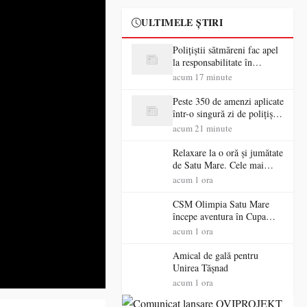
ULTIMELE ȘTIRI
Polițiștii sătmăreni fac apel
la responsabilitate în
trafic…
acum 17 minute
Peste 350 de amenzi aplicate
într-o singură zi de polițiștii
sătmăreni
acum 21 minute
Relaxare la o oră și jumătate
de Satu Mare. Cele mai
spectaculoase piscine
acum 1 ora
exterioare cu cazare din
Maramureș, ideale pentru o
CSM Olimpia Satu Mare
escapadă de vară
începe aventura în Cupa
României la Baia Mare
acum 1 ora
Amical de gală pentru
Unirea Tășnad
acum 1 ora