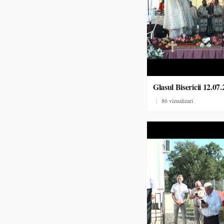
Glasul Bisericii 12.07
|
86 vizualizari