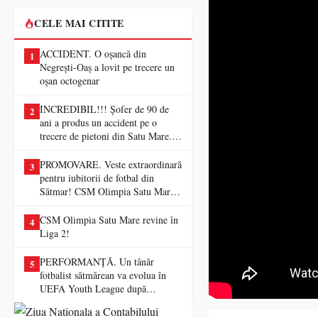
CELE MAI CITITE
ACCIDENT. O oșancă din
1
Negrești-Oaș a lovit pe trecere un
oșan octogenar
INCREDIBIL!!! Șofer de 90 de
2
ani a produs un accident pe o
trecere de pietoni din Satu Mare. O
femeie a ajuns la spital
PROMOVARE. Veste extraordinară
3
pentru iubitorii de fotbal din
Sătmar! CSM Olimpia Satu Mare
va juca în Liga a II-a
CSM Olimpia Satu Mare revine în
4
Liga 2!
PERFORMANȚĂ. Un tânăr
5
fotbalist sătmărean va evolua în
UEFA Youth League după
transferul la Farul Constanța