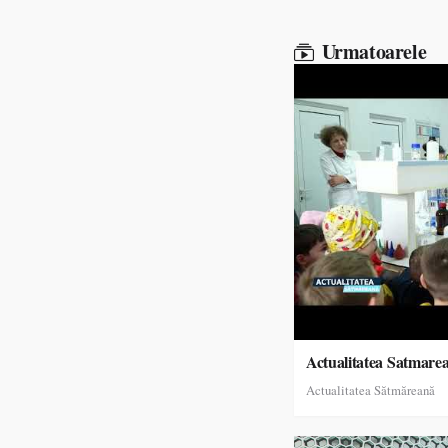
Urmatoarele
Actualitatea Satmare
Actualitatea Sătmăreană