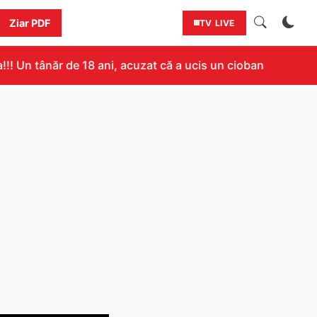
Ziar PDF
TV LIVE
Un tânăr de 18 ani, acuzat că a ucis un cioban