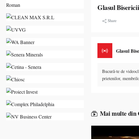
Glasul Biserici
Share
Glasul Bise
Bucură-te de videocli
prietenilor, membrilo
Mai multe din G