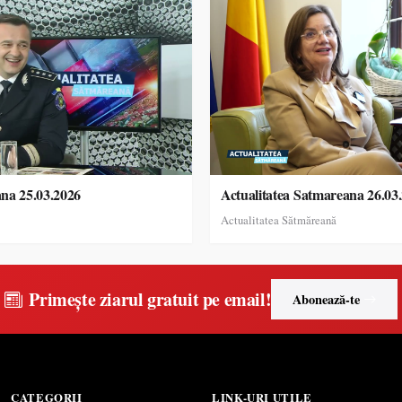
ana 25.03.2026
Actualitatea Satmareana 26.03
Actualitatea Sătmăreană
Primește ziarul gratuit pe email!
Abonează-te
CATEGORII
LINK-URI UTILE