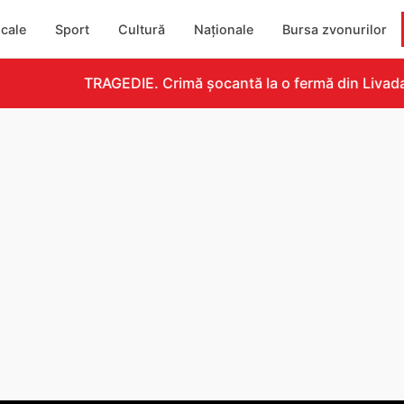
cale
Sport
Cultură
Naționale
Bursa zvonurilor
TRAGEDIE. Crimă șocantă la o fermă din Livada!!! 