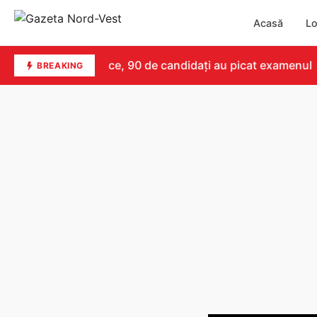
Acasă
Lo
 Nicio notă de zece, 90 de candidați au picat examenul
BREAKING