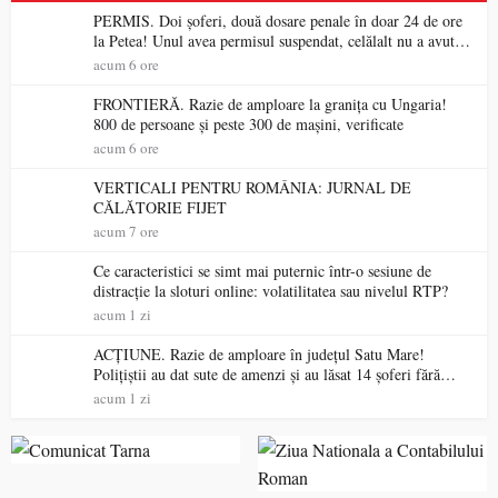
PERMIS. Doi șoferi, două dosare penale în doar 24 de ore
la Petea! Unul avea permisul suspendat, celălalt nu a avut
niciodată permis
acum 6 ore
FRONTIERĂ. Razie de amploare la granița cu Ungaria!
800 de persoane și peste 300 de mașini, verificate
acum 6 ore
VERTICALI PENTRU ROMÂNIA: JURNAL DE
CĂLĂTORIE FIJET
acum 7 ore
Ce caracteristici se simt mai puternic într-o sesiune de
distracție la sloturi online: volatilitatea sau nivelul RTP?
acum 1 zi
ACȚIUNE. Razie de amploare în județul Satu Mare!
Polițiștii au dat sute de amenzi și au lăsat 14 șoferi fără
permis într-o singură zi
acum 1 zi