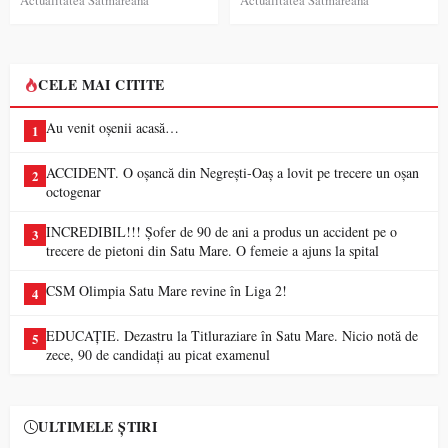
CELE MAI CITITE
Au venit oșenii acasă…
1
ACCIDENT. O oșancă din Negrești-Oaș a lovit pe trecere un oșan
2
octogenar
INCREDIBIL!!! Șofer de 90 de ani a produs un accident pe o
3
trecere de pietoni din Satu Mare. O femeie a ajuns la spital
CSM Olimpia Satu Mare revine în Liga 2!
4
EDUCAȚIE. Dezastru la Titluraziare în Satu Mare. Nicio notă de
5
zece, 90 de candidați au picat examenul
ULTIMELE ȘTIRI