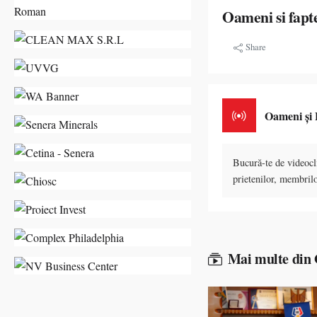
Oameni si fapt
Share
Oameni și 
Bucură-te de videocli
prietenilor, membrilo
Mai multe din 