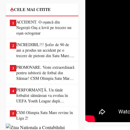
CELE MAI CITITE
ACCIDENT. O oșancă din
1
Negrești-Oaș a lovit pe trecere un
oșan octogenar
INCREDIBIL!!! Șofer de 90 de
2
ani a produs un accident pe o
trecere de pietoni din Satu Mare. O
femeie a ajuns la spital
PROMOVARE. Veste extraordinară
3
pentru iubitorii de fotbal din
Sătmar! CSM Olimpia Satu Mare
va juca în Liga a II-a
PERFORMANȚĂ. Un tânăr
4
fotbalist sătmărean va evolua în
UEFA Youth League după
transferul la Farul Constanța
CSM Olimpia Satu Mare revine în
5
Liga 2!