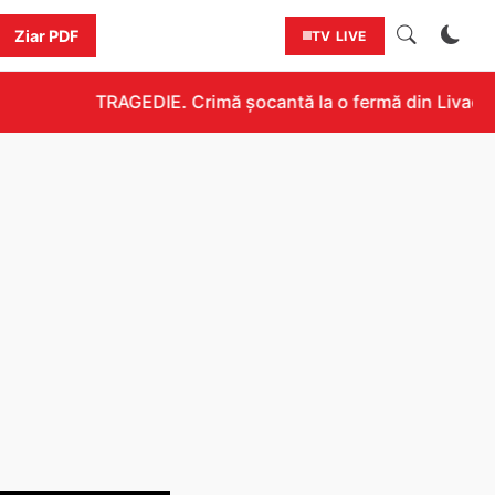
Ziar PDF
TV LIVE
TRAGEDIE. Crimă șocantă la o fermă din Livada!!! U