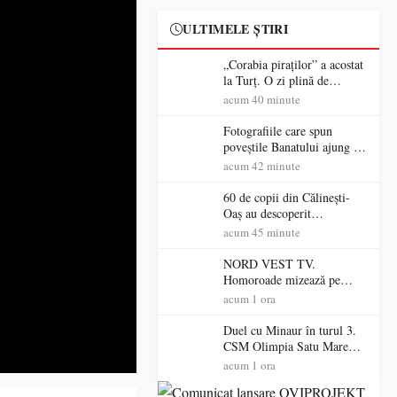
ULTIMELE ȘTIRI
„Corabia piraților” a acostat
la Turț. O zi plină de
aventură și lecții despre
acum 40 minute
democrație pentru copiii din
tabăra de vară
Fotografiile care spun
poveștile Banatului ajung la
Muzeul de Artă Satu Mare
acum 42 minute
60 de copii din Călinești-
Oaș au descoperit
patrimoniul local la Casa
acum 45 minute
Muzeu „Iacob Mărcuț”
NORD VEST TV.
Homoroade mizează pe
tradiție, turism și investiții.
acum 1 ora
Primarul Simion Ardelean:
„Oțeloaia rămâne un brand
Duel cu Minaur în turul 3.
al Codrului”
CSM Olimpia Satu Mare
începe aventura în Cupa
acum 1 ora
României la Baia Mare