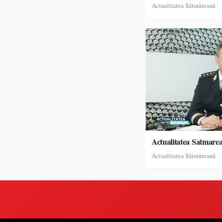
Actualitatea Sătmăreană
Actualitatea Satmare
Actualitatea Sătmăreană