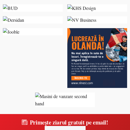
Primește ziarul gratuit pe email!