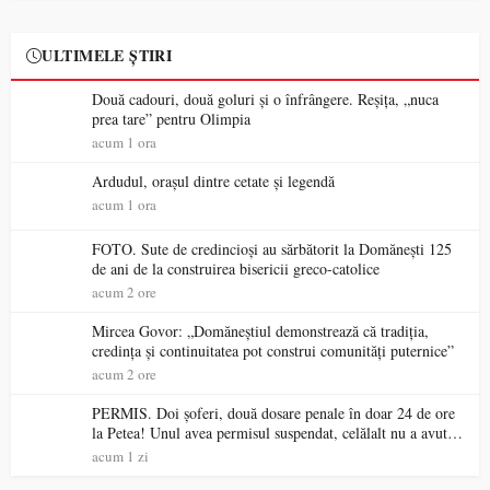
ULTIMELE ȘTIRI
Două cadouri, două goluri și o înfrângere. Reșița, „nuca
prea tare” pentru Olimpia
acum 1 ora
Ardudul, orașul dintre cetate și legendă
acum 1 ora
FOTO. Sute de credincioși au sărbătorit la Domănești 125
de ani de la construirea bisericii greco-catolice
acum 2 ore
Mircea Govor: „Domăneștiul demonstrează că tradiția,
credința și continuitatea pot construi comunități puternice”
acum 2 ore
PERMIS. Doi șoferi, două dosare penale în doar 24 de ore
la Petea! Unul avea permisul suspendat, celălalt nu a avut
niciodată permis
acum 1 zi