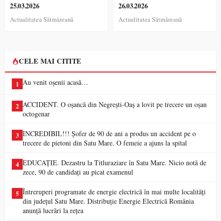
25.03.2026
26.03.2026
Actualitatea Sătmăreană
Actualitatea Sătmăreană
CELE MAI CITITE
Au venit oșenii acasă…
1
ACCIDENT. O oșancă din Negrești-Oaș a lovit pe trecere un oșan
2
octogenar
INCREDIBIL!!! Șofer de 90 de ani a produs un accident pe o
3
trecere de pietoni din Satu Mare. O femeie a ajuns la spital
EDUCAȚIE. Dezastru la Titluraziare în Satu Mare. Nicio notă de
4
zece, 90 de candidați au picat examenul
Întreruperi programate de energie electrică în mai multe localități
5
din județul Satu Mare. Distribuție Energie Electrică România
anunță lucrări la rețea