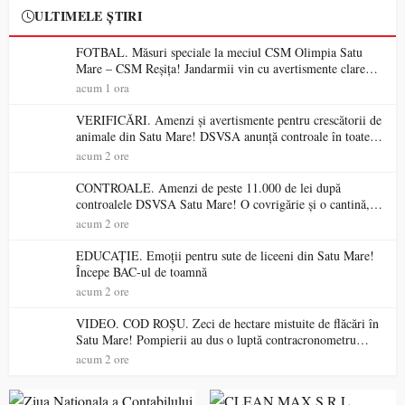
ULTIMELE ȘTIRI
FOTBAL. Măsuri speciale la meciul CSM Olimpia Satu
Mare – CSM Reșița! Jandarmii vin cu avertismente clare
pentru suporteri
acum 1 ora
VERIFICĂRI. Amenzi și avertismente pentru crescătorii de
animale din Satu Mare! DSVSA anunță controale în toate
gospodăriile și face apel la respectarea legii
acum 2 ore
CONTROALE. Amenzi de peste 11.000 de lei după
controalele DSVSA Satu Mare! O covrigărie și o cantină,
sancționate pentru nereguli
acum 2 ore
EDUCAȚIE. Emoții pentru sute de liceeni din Satu Mare!
Începe BAC-ul de toamnă
acum 2 ore
VIDEO. COD ROȘU. Zeci de hectare mistuite de flăcări în
Satu Mare! Pompierii au dus o luptă contracronometru
pentru a salva o pădure de la dezastru
acum 2 ore