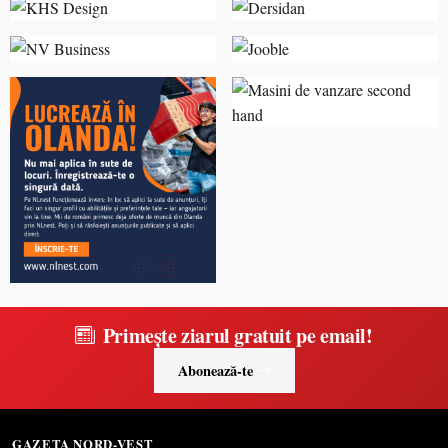
Primește ziarul gratuit pe email!
Abonează-te
GAZETA NORD-VEST