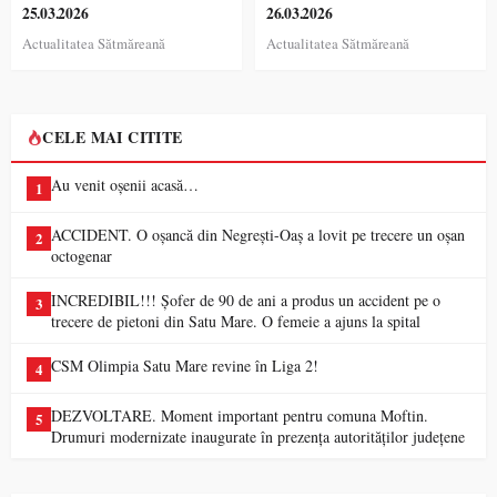
25.03.2026
26.03.2026
Actualitatea Sătmăreană
Actualitatea Sătmăreană
CELE MAI CITITE
Au venit oșenii acasă…
1
ACCIDENT. O oșancă din Negrești-Oaș a lovit pe trecere un oșan
2
octogenar
INCREDIBIL!!! Șofer de 90 de ani a produs un accident pe o
3
trecere de pietoni din Satu Mare. O femeie a ajuns la spital
CSM Olimpia Satu Mare revine în Liga 2!
4
DEZVOLTARE. Moment important pentru comuna Moftin.
5
Drumuri modernizate inaugurate în prezența autorităților județene